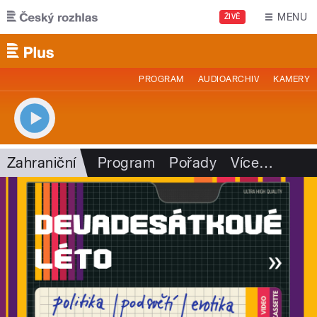
Přejít k hlavnímu obsahu
MENU
ŽIVĚ
PROGRAM
AUDIOARCHIV
KAMERY
Zahraniční
Program
Pořady
Více
…