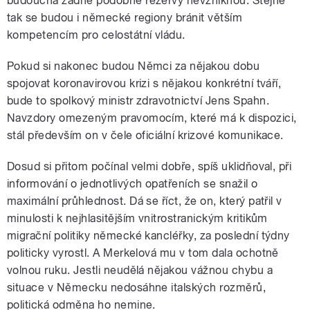
budoucna žádné podobné rezervy nevzniknou. Stejně
tak se budou i německé regiony bránit větším
kompetencím pro celostátní vládu.
Pokud si nakonec budou Němci za nějakou dobu
spojovat koronavirovou krizi s nějakou konkrétní tváří,
bude to spolkový ministr zdravotnictví Jens Spahn.
Navzdory omezeným pravomocím, které má k dispozici,
stál především on v čele oficiální krizové komunikace.
Dosud si přitom počínal velmi dobře, spíš uklidňoval, při
informování o jednotlivých opatřeních se snažil o
maximální průhlednost. Dá se říct, že on, který patřil v
minulosti k nejhlasitějším vnitrostranickým kritikům
migrační politiky německé kancléřky, za poslední týdny
politicky vyrostl. A Merkelová mu v tom dala ochotně
volnou ruku. Jestli neudělá nějakou vážnou chybu a
situace v Německu nedosáhne italských rozměrů,
politická odměna ho nemine.