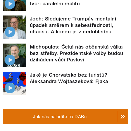
tvoří paralelní realitu
Joch: Sledujeme Trumpův mentální
úpadek směrem k sebestřednosti,
chaosu. A konec je v nedohlednu
Michopulos: Čeká nás občanská válka
bez střelby. Prezidentské volby budou
džihádem vůči Pavlovi
Jaké je Chorvatsko bez turistů?
Aleksandra Wojtaszeková: Fjaka
Jak nás naladíte na DABu