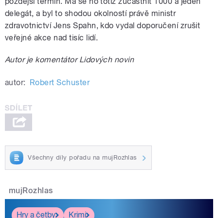
pozdější termín. Má se ho totiž zúčastnit 1000 a jeden
delegát, a byl to shodou okolností právě ministr
zdravotnictví Jens Spahn, kdo vydal doporučení zrušit
veřejné akce nad tisíc lidí.
Autor je komentátor Lidových novin
autor:
Robert Schuster
Všechny díly pořadu na mujRozhlas
mujRozhlas
Hry a četby
Krimi