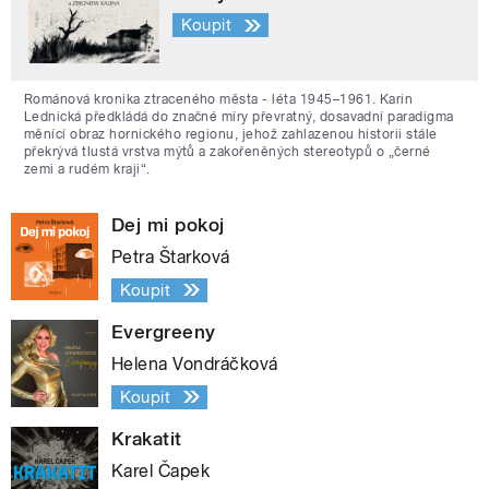
Koupit
Románová kronika ztraceného města - léta 1945–1961. Karin
Lednická předkládá do značné míry převratný, dosavadní paradigma
měnící obraz hornického regionu, jehož zahlazenou historii stále
překrývá tlustá vrstva mýtů a zakořeněných stereotypů o „černé
zemi a rudém kraji“.
Dej mi pokoj
Petra Štarková
Koupit
Evergreeny
Helena Vondráčková
Koupit
Krakatit
Karel Čapek