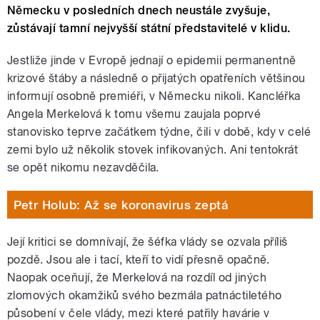
Německu v posledních dnech neustále zvyšuje,
zůstávají tamní nejvyšší státní představitelé v klidu.
Jestliže jinde v Evropě jednají o epidemii permanentně
krizové štáby a následně o přijatých opatřeních většinou
informují osobně premiéři, v Německu nikoli. Kancléřka
Angela Merkelová k tomu všemu zaujala poprvé
stanovisko teprve začátkem týdne, čili v době, kdy v celé
zemi bylo už několik stovek infikovaných. Ani tentokrát
se opět nikomu nezavděčila.
Petr Holub: Až se koronavirus zeptá
Její kritici se domnívají, že šéfka vlády se ozvala příliš
pozdě. Jsou ale i tací, kteří to vidí přesně opačně.
Naopak oceňují, že Merkelová na rozdíl od jiných
zlomových okamžiků svého bezmála patnáctiletého
působení v čele vlády, mezi které patřily havárie v