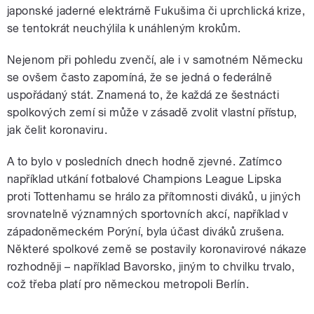
japonské jaderné elektrárně Fukušima či uprchlická krize,
se tentokrát neuchýlila k unáhleným krokům.
Nejenom při pohledu zvenčí, ale i v samotném Německu
se ovšem často zapomíná, že se jedná o federálně
uspořádaný stát. Znamená to, že každá ze šestnácti
spolkových zemí si může v zásadě zvolit vlastní přístup,
jak čelit koronaviru.
A to bylo v posledních dnech hodně zjevné. Zatímco
například utkání fotbalové Champions League Lipska
proti Tottenhamu se hrálo za přítomnosti diváků, u jiných
srovnatelně významných sportovních akcí, například v
západoněmeckém Porýní, byla účast diváků zrušena.
Některé spolkové země se postavily koronavirové nákaze
rozhodněji – například Bavorsko, jiným to chvilku trvalo,
což třeba platí pro německou metropoli Berlín.