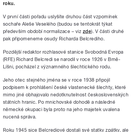
roku.
V první části pořadu uslyšíte druhou část vzpomínek
sochaře Aleše Veselého (budou se tentokrát týkat
především období normalizace – viz
zde
). V části druhé
pak připomeneme osudy Richarda Belcrediho.
Pozdější redaktor rozhlasové stanice Svobodná Evropa
(RFE) Richard Belcredi se narodil v roce 1926 v Brně-
Líšni, pocházel z významného šlechtického rodu.
Jeho otec stejného jména se v roce 1938 připojil
podpisem k prohlášení české vlastenecké šlechty, které
mimo jiné obhajovalo nedotknutelnost československých
státních hranic. Po mnichovské dohodě a následné
německé okupaci byla proto na jeho majetek uvalena
nucená správa.
Roku 1945 sice Belcrediové dostali své statky zpátky, ale