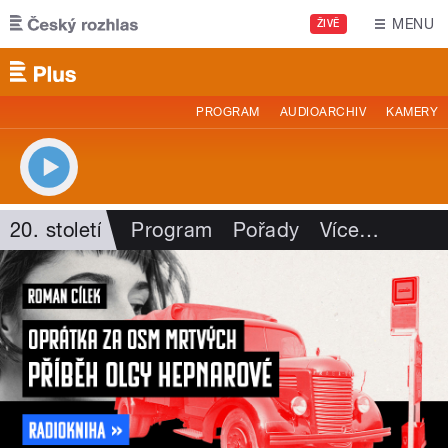
Přejít k hlavnímu obsahu
MENU
ŽIVĚ
PROGRAM
AUDIOARCHIV
KAMERY
20. století
Program
Pořady
Více
…