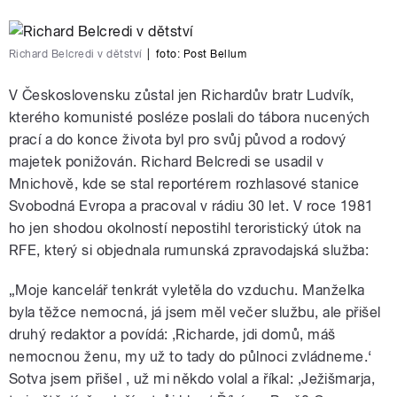
Richard Belcredi v dětství
|
foto:
Post Bellum
V Československu zůstal jen Richardův bratr Ludvík,
kterého komunisté posléze poslali do tábora nucených
prací a do konce života byl pro svůj původ a rodový
majetek ponižován. Richard Belcredi se usadil v
Mnichově, kde se stal reportérem rozhlasové stanice
Svobodná Evropa a pracoval v rádiu 30 let. V roce 1981
ho jen shodou okolností nepostihl teroristický útok na
RFE, který si objednala rumunská zpravodajská služba:
„Moje kancelář tenkrát vyletěla do vzduchu. Manželka
byla těžce nemocná, já jsem měl večer službu, ale přišel
druhý redaktor a povídá: ,Richarde, jdi domů, máš
nemocnou ženu, my už to tady do půlnoci zvládneme.‘
Sotva jsem přišel , už mi někdo volal a říkal: ,Ježišmarja,