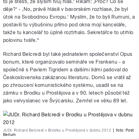
to je štěstí, že slyším tvůj hlas.‘ Říkám: ,Proč? Co se
děje?‘ - ,No, právě hlásili v bavorském rozhlase, že byl
útok na Svobodnou Evropu.‘ Myslím, že to byli Rumuni, a
postavili tu výbušninu přímo pod okna mojí kanceláře,
takže tu kancelář to úplně roztrhalo. Sekretářce to utrhlo
polovinu tváře.“
Richard Belcredi byl také jednatelem společenství Opus
bonum, které organizovalo semináře ve Frankenu - a
společně s Pavlem Tigridem a dalšími lidmi pašoval do
Československa zakázanou literaturu. Domů se vrátil až
po zhroucení komunistického systému, usadil se na
zámku v Brodku u Prostějova a v 90. letech působil též
jako velvyslanec ve Švýcarsku. Zemřel ve věku 89 let.
JUDr. Richard Belcredi v Brodku u Prostějova v dubnu 2012
|
foto:
Post
Bellum