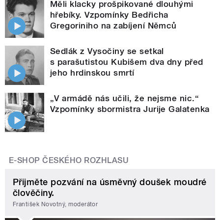
Měli klacky prošpikované dlouhými
hřebíky. Vzpomínky Bedřicha
Gregoriniho na zabíjení Němců
Sedlák z Vysočiny se setkal
s parašutistou Kubišem dva dny před
jeho hrdinskou smrtí
„V armádě nás učili, že nejsme nic.“
Vzpomínky sbormistra Jurije Galatenka
E-SHOP ČESKÉHO ROZHLASU
Přijměte pozvání na úsměvný doušek moudré
člověčiny.
František Novotný, moderátor