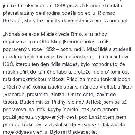
jen na tři roky: v únoru 1948 provedli komunisté státní
převrat a záhy celá rodina odešla do exilu. Richard
Belcredi, který tak učinil v devětačtyřicátém, vzpomínal:
„Konala se akce Mládež vede Brno, a tu tehdy
organizoval pan Otto Šling [komunistický politik,
popravený v roce 1952 – pozn. red.]. Mladí lidé a studenti
najednou řídili tramvaje, byli na úřadech (…), a na schůzi
KSČ, kterou ten den řídila mládež, bylo rozhodnuto, že
musím přijít do kárného tábora, protože moje přítomnost
ruší demokratickou mládež. Přišel za mnou tenkrát jeden
z těch členů komunistické strany, můj dobrý přítel, a říkal:
,Richarde, prosím tě, zmizni. Oni tě chtějí zavřít do
tábora. Budeš mít asi tři dny, víc ne.‘ Jelikož jsem se už
připravoval na útěk, kdyby ´hořelo´, tak jsem honem
použil jednu z vytipovaných cest, pod Lanžhotem jsem
přebrodil řeku Dyji a dostal se do Rakouska. Tak začala
moje odysea v exilu. Bylo mi třiadvacet let.“