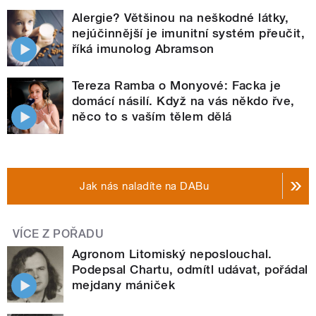
Alergie? Většinou na neškodné látky,
nejúčinnější je imunitní systém přeučit,
říká imunolog Abramson
Tereza Ramba o Monyové: Facka je
domácí násilí. Když na vás někdo řve,
něco to s vaším tělem dělá
Jak nás naladíte na DABu
VÍCE Z POŘADU
Agronom Litomiský neposlouchal.
Podepsal Chartu, odmítl udávat, pořádal
mejdany mániček