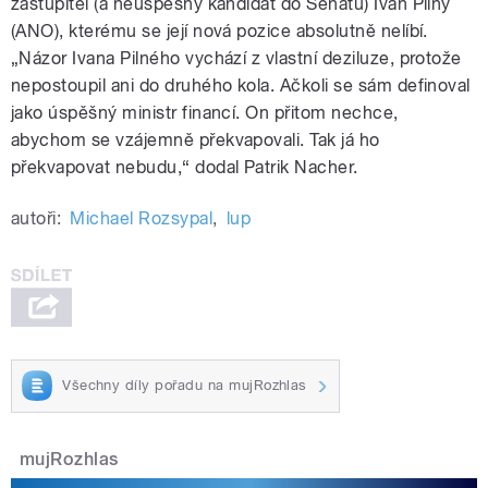
zastupitel (a neúspěšný kandidát do Senátu) Ivan Pilný
(ANO), kterému se její nová pozice absolutně nelíbí.
„Názor Ivana Pilného vychází z vlastní deziluze, protože
nepostoupil ani do druhého kola. Ačkoli se sám definoval
jako úspěšný ministr financí. On přitom nechce,
abychom se vzájemně překvapovali. Tak já ho
překvapovat nebudu,“ dodal Patrik Nacher.
autoři:
Michael Rozsypal
,
lup
Všechny díly pořadu na mujRozhlas
mujRozhlas