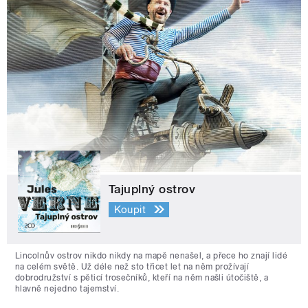
Tajuplný ostrov
Koupit
Lincolnův ostrov nikdo nikdy na mapě nenašel, a přece ho znají lidé
na celém světě. Už déle než sto třicet let na něm prožívají
dobrodružství s pěticí trosečníků, kteří na něm našli útočiště, a
hlavně nejedno tajemství.