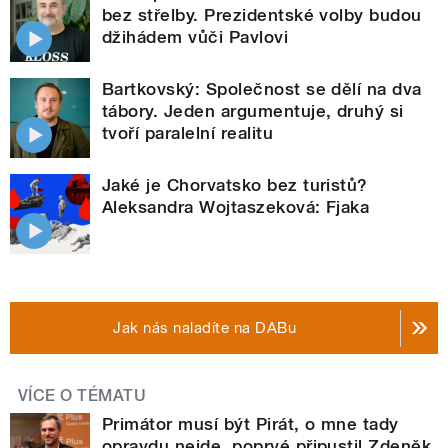
bez střelby. Prezidentské volby budou
džihádem vůči Pavlovi
Bartkovský: Společnost se dělí na dva
tábory. Jeden argumentuje, druhý si
tvoří paralelní realitu
Jaké je Chorvatsko bez turistů?
Aleksandra Wojtaszeková: Fjaka
Jak nás naladíte na DABu
VÍCE O TÉMATU
Primátor musí být Pirát, o mne tady
opravdu nejde, poprvé připustil Zdeněk