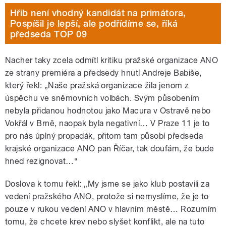
Hřib není vhodný kandidát na primátora,
Pospíšil je lepší, ale podřídíme se, říká
předseda TOP 09
Nacher taky zcela odmítl kritiku pražské organizace ANO
ze strany premiéra a předsedy hnutí Andreje Babiše,
který řekl: „Naše pražská organizace žila jenom z
úspěchu ve sněmovních volbách. Svým působením
nebyla přidanou hodnotou jako Macura v Ostravě nebo
Vokřál v Brně, naopak byla negativní… V Praze 11 je to
pro nás úplný propadák, přitom tam působí předseda
krajské organizace ANO pan Říčar, tak doufám, že bude
hned rezignovat…“
Doslova k tomu řekl: „My jsme se jako klub postavili za
vedení pražského ANO, protože si nemyslíme, že je to
pouze v rukou vedení ANO v hlavním městě… Rozumím
tomu, že chcete krev nebo slyšet konflikt, ale na tuto