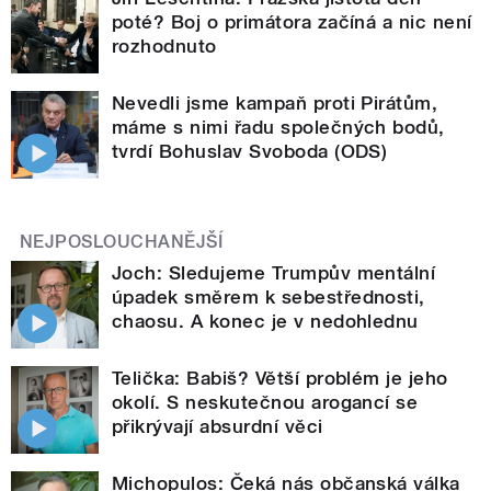
poté? Boj o primátora začíná a nic není
rozhodnuto
Nevedli jsme kampaň proti Pirátům,
máme s nimi řadu společných bodů,
tvrdí Bohuslav Svoboda (ODS)
NEJPOSLOUCHANĚJŠÍ
Joch: Sledujeme Trumpův mentální
úpadek směrem k sebestřednosti,
chaosu. A konec je v nedohlednu
Telička: Babiš? Větší problém je jeho
okolí. S neskutečnou arogancí se
přikrývají absurdní věci
Michopulos: Čeká nás občanská válka