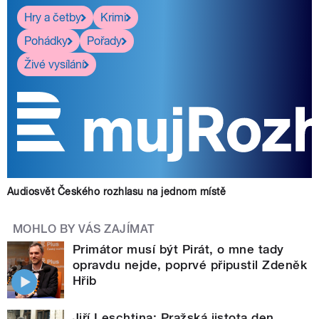
Hry a četby
Krimi
Pohádky
Pořady
Živé vysílání
Audiosvět Českého rozhlasu na jednom místě
MOHLO BY VÁS ZAJÍMAT
Primátor musí být Pirát, o mne tady
opravdu nejde, poprvé připustil Zdeněk
Hřib
Jiří Leschtina: Pražská jistota den