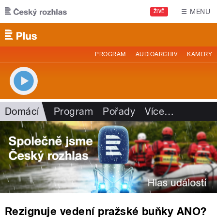
Přejít k hlavnímu obsahu
MENU
ŽIVĚ
PROGRAM
AUDIOARCHIV
KAMERY
Domácí
Program
Pořady
Více
…
Rezignuje vedení pražské buňky ANO?