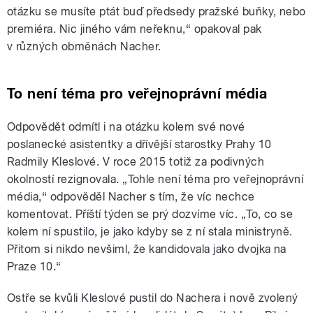
otázku se musíte ptát buď předsedy pražské buňky, nebo
premiéra. Nic jiného vám neřeknu,“ opakoval pak
v různých obměnách Nacher.
To není téma pro veřejnoprávní média
Odpovědět odmítl i na otázku kolem své nové
poslanecké asistentky a dřívější starostky Prahy 10
Radmily Kleslové. V roce 2015 totiž za podivných
okolností rezignovala. „Tohle není téma pro veřejnoprávní
média,“ odpověděl Nacher s tím, že víc nechce
komentovat. Příští týden se prý dozvíme víc. „To, co se
kolem ní spustilo, je jako kdyby se z ní stala ministryně.
Přitom si nikdo nevšiml, že kandidovala jako dvojka na
Praze 10.“
Ostře se kvůli Kleslové pustil do Nachera i nově zvolený