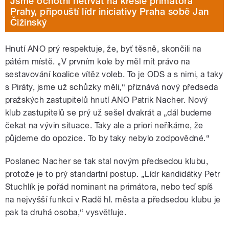
Jsme ochotni netrvat na křesle primátora
Prahy, připouští lídr iniciativy Praha sobě Jan
Čižinský
Hnutí ANO prý respektuje, že, byť těsně, skončili na
pátém místě. „V prvním kole by měl mít právo na
sestavování koalice vítěz voleb. To je ODS a s nimi, a taky
s Piráty, jsme už schůzky měli,“ přiznává nový předseda
pražských zastupitelů hnutí ANO Patrik Nacher. Nový
klub zastupitelů se prý už sešel dvakrát a „dál budeme
čekat na vývin situace. Taky ale a priori neříkáme, že
půjdeme do opozice. To by taky nebylo zodpovědné.“
Poslanec Nacher se tak stal novým předsedou klubu,
protože je to prý standartní postup. „Lídr kandidátky Petr
Stuchlík je pořád nominant na primátora, nebo teď spíš
na nejvyšší funkci v Radě hl. města a předsedou klubu je
pak ta druhá osoba,“ vysvětluje.