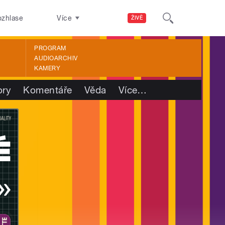
ozhlase
Více
ŽIVĚ
PROGRAM
AUDIOARCHIV
KAMERY
ory
Komentáře
Věda
Více
…