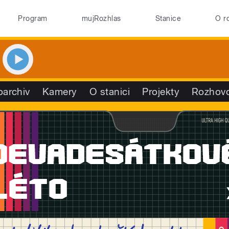
Program
mujRozhlas
Stanice
O r
oarchiv
Kamery
O stanici
Projekty
Rozhov