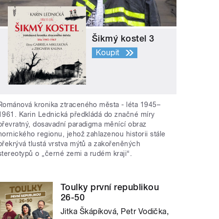
Šikmý kostel 3
Koupit
Románová kronika ztraceného města - léta 1945–
1961. Karin Lednická předkládá do značné míry
převratný, dosavadní paradigma měnící obraz
hornického regionu, jehož zahlazenou historii stále
překrývá tlustá vrstva mýtů a zakořeněných
stereotypů o „černé zemi a rudém kraji“.
Toulky první republikou
26-50
Jitka Škápíková, Petr Vodička,