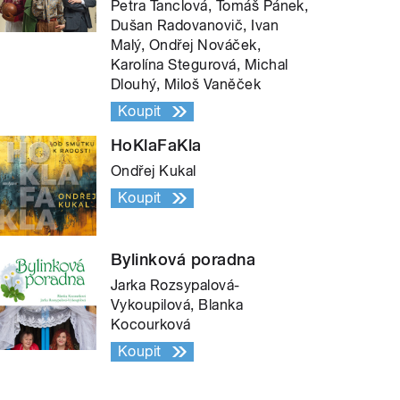
Petra Tanclová, Tomáš Pánek,
Dušan Radovanovič, Ivan
Malý, Ondřej Nováček,
Karolína Stegurová, Michal
Dlouhý, Miloš Vaněček
Koupit
HoKlaFaKla
Ondřej Kukal
Koupit
Bylinková poradna
Jarka Rozsypalová-
Vykoupilová, Blanka
Kocourková
Koupit