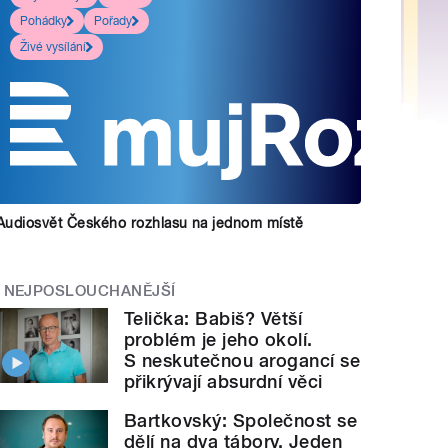
Pohádky
Pořady
Živé vysílání
Audiosvět Českého rozhlasu na jednom místě
NEJPOSLOUCHANĚJŠÍ
Telička: Babiš? Větší
problém je jeho okolí.
S neskutečnou arogancí se
přikrývají absurdní věci
Bartkovský: Společnost se
dělí na dva tábory. Jeden