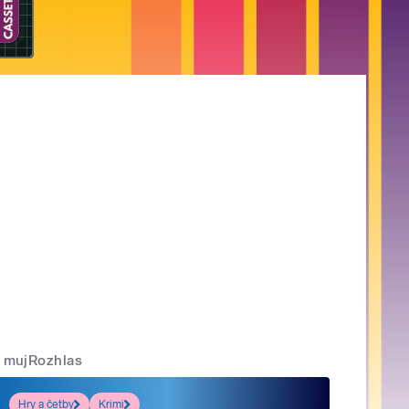
mujRozhlas
Hry a četby
Krimi