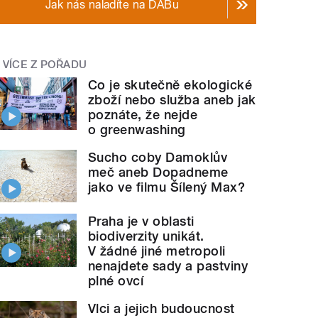
Jak nás naladíte na DABu
VÍCE Z POŘADU
Co je skutečně ekologické
zboží nebo služba aneb jak
poznáte, že nejde
o greenwashing
Sucho coby Damoklův
meč aneb Dopadneme
jako ve filmu Šílený Max?
Praha je v oblasti
biodiverzity unikát.
V žádné jiné metropoli
nenajdete sady a pastviny
plné ovcí
Vlci a jejich budoucnost