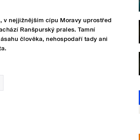
, v nejjižnějším cípu Moravy uprostřed
nachází Ranšpurský prales. Tamní
 zásahu člověka, nehospodaří tady ani
ta.