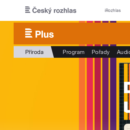
Přejít k hlavnímu obsahu
iRozhlas
Příroda
Program
Pořady
Audi