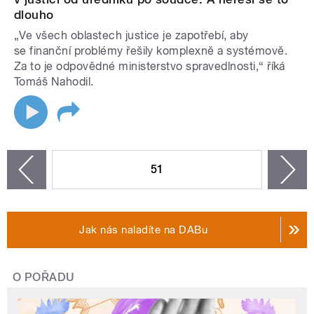
dlouho
„Ve všech oblastech justice je zapotřebí, aby
se finanční problémy řešily komplexně a systémově.
Za to je odpovědné ministerstvo spravedlnosti,“ říká
Tomáš Nahodil.
STRÁNKY
51
n
zí
Jak nás naladíte na DABu
O POŘADU