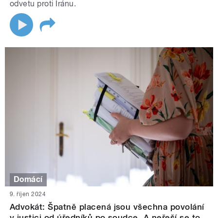
odvetu proti Íránu.
Domácí
9. říjen 2024
Advokát: Špatně placená jsou všechna povolání
v justici od úředníků po soudce. A neřeší se to