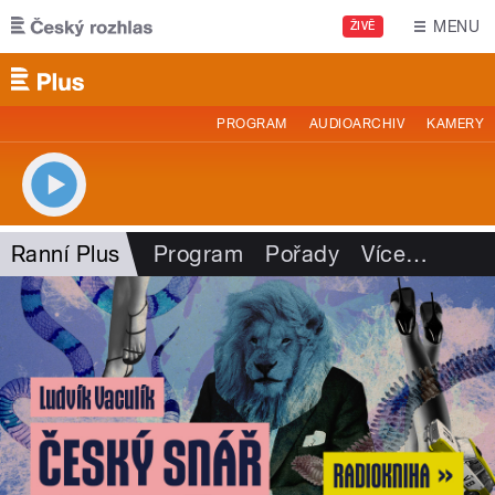
Přejít k hlavnímu obsahu
MENU
ŽIVĚ
PROGRAM
AUDIOARCHIV
KAMERY
Ranní Plus
Program
Pořady
Více
…