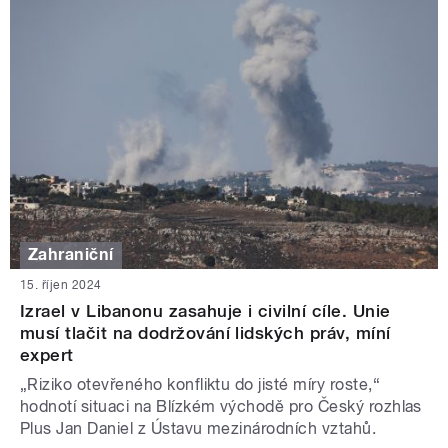
Zahraniční
15. říjen 2024
Izrael v Libanonu zasahuje i civilní cíle. Unie
musí tlačit na dodržování lidských práv, míní
expert
„Riziko otevřeného konfliktu do jisté míry roste,“
hodnotí situaci na Blízkém východě pro Český rozhlas
Plus Jan Daniel z Ústavu mezinárodních vztahů.