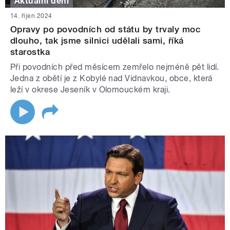
Aktuální dění
14. říjen 2024
Opravy po povodních od státu by trvaly moc
dlouho, tak jsme silnici udělali sami, říká
starostka
Při povodních před měsícem zemřelo nejméně pět lidí.
Jedna z obětí je z Kobylé nad Vidnavkou, obce, která
leží v okrese Jeseník v Olomouckém kraji.