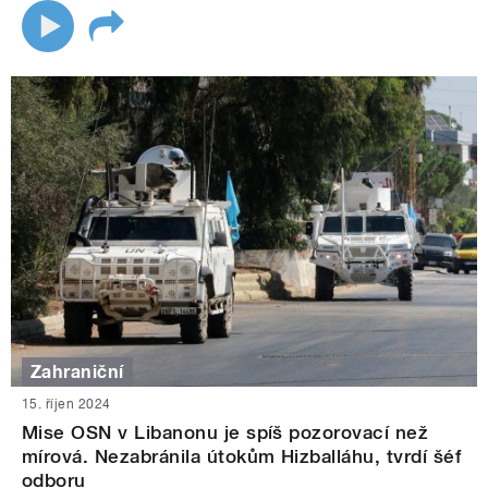
Zahraniční
15. říjen 2024
Mise OSN v Libanonu je spíš pozorovací než
mírová. Nezabránila útokům Hizballáhu, tvrdí šéf
odboru