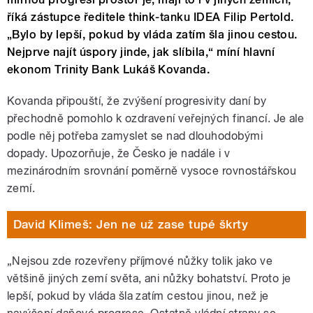
říká zástupce ředitele think-tanku IDEA Filip Pertold.
„Bylo by lepší, pokud by vláda zatím šla jinou cestou.
Nejprve najít úspory jinde, jak slíbila,“ míní hlavní
ekonom Trinity Bank Lukáš Kovanda.
Kovanda připouští, že zvýšení progresivity daní by
přechodně pomohlo k ozdravení veřejných financí. Je ale
podle něj potřeba zamyslet se nad dlouhodobými
dopady. Upozorňuje, že Česko je nadále i v
mezinárodním srovnání poměrně vysoce rovnostářskou
zemí.
David Klimeš: Jen ne už zase tupé škrty
„Nejsou zde rozevřeny příjmové nůžky tolik jako ve
většině jiných zemí světa, ani nůžky bohatství. Proto je
lepší, pokud by vláda šla zatím cestou jinou, než je