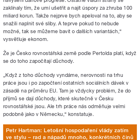
navýšení daňové progrese. Ostatně vládní strany se
zaklínaly tím, že umí ušetřit a najít úspory za zhruba 100
miliard korun. Takže nejprve bych apeloval na to, aby se
snažili naplnit své sliby. A teprve pokud to nebude
možné, tak se můžeme bavit o dalších variantách,“
vysvětluje ekonom.
Že je Česko rovnostářská země podle Pertolda platí, když
se do toho započítají důchody.
„Když z toho důchody vyndáme, nerovnosti na trhu
práce jsou i po započtení ostatních sociálních dávek v
zásadě na průměru EU. Tam je vždycky problém, že do
příjmů se dají důchody, které skutečně v Česku
rovnostářské jsou. Ale trh práce nás odměňuje velmi
podobně jako v Německu,“ konstatuje.
Petr Hartman: Letošní hospodaření vlády zatím
ve stylu – rad a nápadů mnoho, konkrétních činů