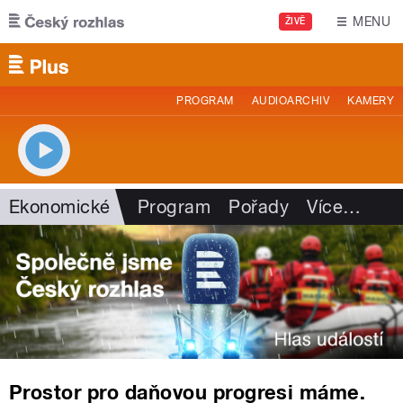
Přejít k hlavnímu obsahu
MENU
ŽIVĚ
PROGRAM
AUDIOARCHIV
KAMERY
Ekonomické
Program
Pořady
Více
…
Prostor pro daňovou progresi máme.