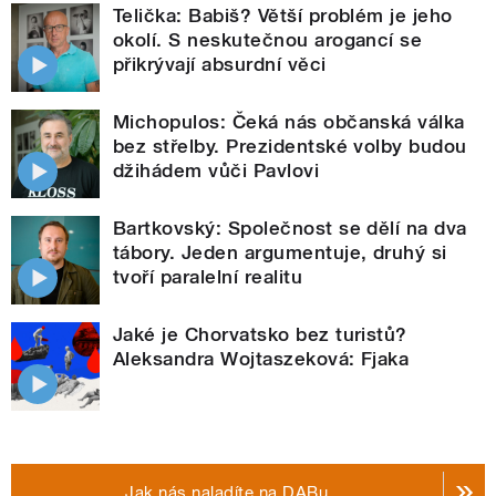
Telička: Babiš? Větší problém je jeho
okolí. S neskutečnou arogancí se
přikrývají absurdní věci
Michopulos: Čeká nás občanská válka
bez střelby. Prezidentské volby budou
džihádem vůči Pavlovi
Bartkovský: Společnost se dělí na dva
tábory. Jeden argumentuje, druhý si
tvoří paralelní realitu
Jaké je Chorvatsko bez turistů?
Aleksandra Wojtaszeková: Fjaka
Jak nás naladíte na DABu