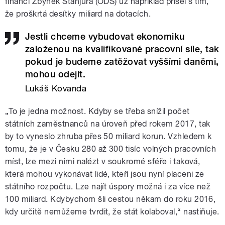
financí Zbyněk Stanjura (ODS) už například přišel s tím,
že proškrtá desítky miliard na dotacích.
Jestli chceme vybudovat ekonomiku
založenou na kvalifikované pracovní síle, tak
pokud je budeme zatěžovat vyššími daněmi,
mohou odejít.
Lukáš Kovanda
„To je jedna možnost. Kdyby se třeba snížil počet
státních zaměstnanců na úroveň před rokem 2017, tak
by to vyneslo zhruba přes 50 miliard korun. Vzhledem k
tomu, že je v Česku 280 až 300 tisíc volných pracovních
míst, lze mezi nimi nalézt v soukromé sféře i taková,
která mohou vykonávat lidé, kteří jsou nyní placeni ze
státního rozpočtu. Lze najít úspory
možná i
za více než
100 miliard. Kdybychom šli cestou někam do roku 2016,
kdy určitě nemůžeme tvrdit, že stát kolaboval,“ nastiňuje.