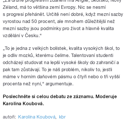
„Za druhé progresivní zdanění má Anglie, Skotsko, Nový
Zéland, má to většina zemí Evropy. Nic se nesmí
s progresí přehánět. Určitě není dobré, když mezní sazby
vyrostou nad 50 procent, ale mnohem důležitější než
mezní sazby jsou podmínky pro život a hlavně kvalita
vzdělání v Česku.“
„To je jedna z velkých bolístek, kvalita vysokých škol, to
je odliv mozků, kterému čelíme. Talentovaní studenti
odcházejí studovat na lepší vysoké školy do zahraničí a
pak tam zůstávají. To je náš problém, nikoliv to, jestli
máme v horním daňovém pásmu o čtyři nebo o tři vyšší
procenta než nyní,“ argumentuje.
Poslechněte si celou debatu ze záznamu. Moderuje
Karolína Koubová.
autoři:
Karolína Koubová
,
kbr