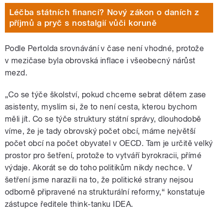
Léčba státních financí? Nový zákon o daních z
příjmů a pryč s nostalgií vůči koruně
Podle Pertolda srovnávání v čase není vhodné, protože
v mezičase byla obrovská inflace i všeobecný nárůst
mezd.
„Co se týče školství, pokud chceme sebrat dětem zase
asistenty, myslím si, že to není cesta, kterou bychom
měli jít. Co se týče struktury státní správy, dlouhodobě
víme, že je tady obrovský počet obcí, máme největší
počet obcí na počet obyvatel v OECD. Tam je určitě velký
prostor pro šetření, protože to vytváří byrokracii, přímé
výdaje. Akorát se do toho politikům nikdy nechce. V
šetření jsme narazili na to, že politické strany nejsou
odborně připravené na strukturální reformy,“ konstatuje
zástupce ředitele think-tanku IDEA.