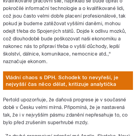
kvalifikované pracovní síle, například se bude opírat o
pokročilé informační technologie a o kvalifikované lidi,
což jsou často velmi dobře placení profesionálové, tak
pokud je budeme zatěžovat vyššími daněmi, mohou
odejít třeba do Spojených států. Dojde k odlivu mozků,
což dlouhodobě bude poškozovat naši ekonomiku a
nakonec nás to připraví třeba o vyšší důchody, lepší
školství, dálnice, komunikace, nemocnice atd.,“
naznačuje ekonom.
Vládní chaos s DPH. Schodek to nevyřeší, je
nejvyšší čas něco dělat, kritizuje analytička
Pertold upozorňuje, že daňová progrese je v současné
době v Česku velmi mírná. Připomíná, že je nastavená
tak, že i v nejvyšším pásmu zdanění nepřesahuje to, co
bylo před zrušením superhrubé mzdy.