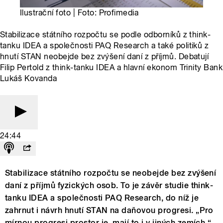
Ilustrační foto | Foto: Profimedia
Stabilizace státního rozpočtu se podle odborníků z think-
tanku IDEA a společnosti PAQ Research a také politiků z
hnutí STAN neobejde bez zvýšení daní z příjmů. Debatují
Filip Pertold z think-tanku IDEA a hlavní ekonom Trinity Bank
Lukáš Kovanda
24:44
Stabilizace státního rozpočtu se neobejde bez zvýšení
daní z příjmů fyzických osob. To je závěr studie think-
tanku IDEA a společnosti PAQ Research, do níž je
zahrnut i návrh hnutí STAN na daňovou progresi. „Pro
mírnou progresi prostor je, mají to i v jiných zemích,“