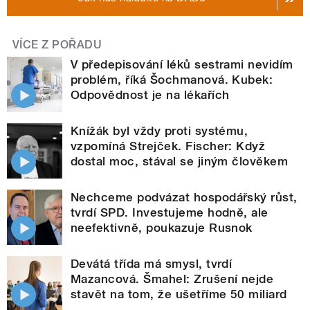
VÍCE Z POŘADU
V předepisování léků sestrami nevidím
problém, říká Šochmanová. Kubek:
Odpovědnost je na lékařích
Knížák byl vždy proti systému,
vzpomíná Strejček. Fischer: Když
dostal moc, stával se jiným člověkem
Nechceme podvázat hospodářský růst,
tvrdí SPD. Investujeme hodně, ale
neefektivně, poukazuje Rusnok
Devátá třída má smysl, tvrdí
Mazancová. Šmahel: Zrušení nejde
stavět na tom, že ušetříme 50 miliard