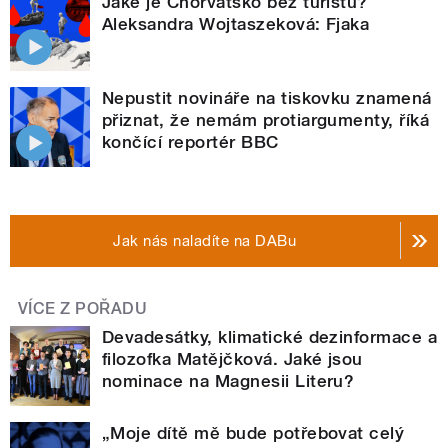
Jaké je Chorvatsko bez turistů?
Aleksandra Wojtaszeková: Fjaka
Nepustit novináře na tiskovku znamená
přiznat, že nemám protiargumenty, říká
končící reportér BBC
Jak nás naladíte na DABu
VÍCE Z POŘADU
Devadesátky, klimatické dezinformace a
filozofka Matějčková. Jaké jsou
nominace na Magnesii Literu?
„Moje dítě mě bude potřebovat celý