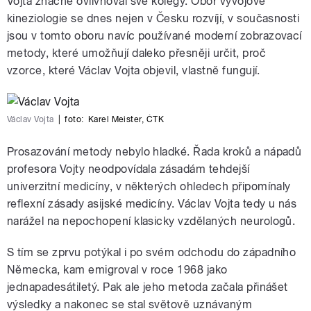
Vojta značně ovlivňoval své kolegy. Obor vývojové
kineziologie se dnes nejen v Česku rozvíjí, v současnosti
jsou v tomto oboru navíc používané moderní zobrazovací
metody, které umožňují daleko přesněji určit, proč
vzorce, které Václav Vojta objevil, vlastně fungují.
Václav Vojta
|
foto:
Karel Meister
,
ČTK
Prosazování metody nebylo hladké. Řada kroků a nápadů
profesora Vojty neodpovídala zásadám tehdejší
univerzitní medicíny, v některých ohledech připomínaly
reflexní zásady asijské medicíny. Václav Vojta tedy u nás
narážel na nepochopení klasicky vzdělaných neurologů.
S tím se zprvu potýkal i po svém odchodu do západního
Německa, kam emigroval v roce 1968 jako
jednapadesátiletý. Pak ale jeho metoda začala přinášet
výsledky a nakonec se stal světově uznávaným