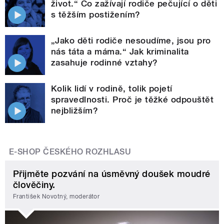
život.“ Co zažívají rodiče pečující o děti
s těžším postižením?
„Jako děti rodiče nesoudíme, jsou pro
nás táta a máma.“ Jak kriminalita
zasahuje rodinné vztahy?
Kolik lidí v rodině, tolik pojetí
spravedlnosti. Proč je těžké odpouštět
nejbližším?
E-SHOP ČESKÉHO ROZHLASU
Přijměte pozvání na úsměvný doušek moudré
člověčiny.
František Novotný, moderátor