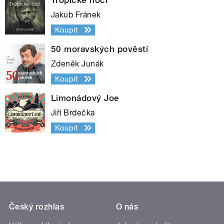
Jakub Fránek
Koupit
50 moravských pověstí
Zdeněk Junák
Koupit
Limonádový Joe
Jiří Brdečka
Koupit
Český rozhlas
O nás