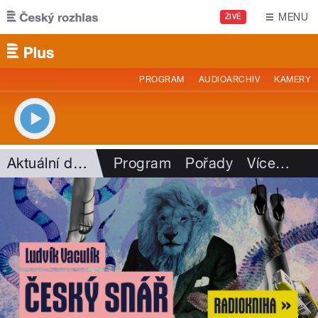
Přejít k hlavnímu obsahu
MENU
ŽIVĚ
PROGRAM
AUDIOARCHIV
KAMERY
Aktuální dění
Program
Pořady
Více
…