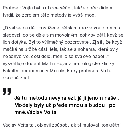
Profesor Vojta byl hluboce věřící, takže občas lidem
tvrdil, že zdrojem této metody je vyšší moc.
„Díval se na děti postižené dětskou mozkovou obrnou a
sledoval, co se děje s mimovolnými pohyby dětí, když se
jich dotýká. Byl to výjimečný pozorovatel. Zjistil, že když
mačká na určité části těla, tak se s nohama, které byly
nepohyblivé, cosi dělo, měnilo se svalové napětí,”
vysvětluje docent Martin Bojar z neurologické kliniky
Fakultní nemocnice v Motole, který profesora Vojtu
osobně znal.
Já tu metodu nevynalezl, já ji jenom našel.
Modely byly už přede mnou a budou i po
mně.Václav Vojta
Václav Vojta tak objevil způsob, jak stimulovat konkrétní