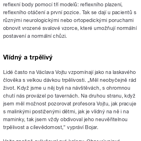
reflexní body pomocí tří modelů: reflexního plazení,
reflexního otáčení a první pozice. Tak se dají u pacientů s
různými neurologickými nebo ortopedickými poruchami
obnovit vrozené svalové vzorce, které umožňují normální
postavení a normální chůzi.
Vlídný a trpělivý
Lidé často na Václava Vojtu vzpomínají jako na laskavého
člověka s velkou dávkou trpělivosti. „Měl neobyčejně rád
život. Když jsme u něj byli na návštěvách, s ohromnou
chutí nás provázel po tavernách. Na druhou stranu, když
jsem měl možnost pozorovat profesora Vojtu, jak pracuje
s malinkými postiženými dětmi, jak je vlídný na ně i na
maminky, tak jsem vždy obdivoval jeho neuvěřitelnou
trpělivost a cílevědomost,” vypráví Bojar.