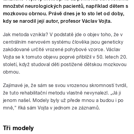
množství neurologických pacientů, například dětem s
mozkovou obrnou. Právě dnes je to sto let od doby,
kdy se narodil její autor, profesor Václav Vojta.
Jak metoda vznikla? V podstatě jde o objev toho, že v
centrálním nervovém systému člověka jsou geneticky
zakódované určité vrozené pohybové vzorce. Václav
Vojta se k tomuto objevu poprvé přiblížil v 50. letech 20.
století, když studoval děti postižené dětskou mozkovou
obrnou.
Zajímavé je, že sám se svou vrozenou skromností tvrdil,
že tuto rehabilitační metodu vlastně nevynalezl. „Já ji
jenom našel. Modely byly už přede mnou a budou i po
mně,” říká sám Vojta v jednom ze záznamů.
Tři modely