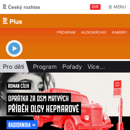
Přejít k hlavnímu obsahu
MENU
ŽIVĚ
PROGRAM
AUDIOARCHIV
KAMERY
Pro děti
Program
Pořady
Více
…