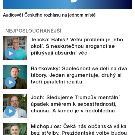
Audiosvět Českého rozhlasu na jednom místě
NEJPOSLOUCHANĚJŠÍ
Telička: Babiš? Větší problém je jeho
okolí. S neskutečnou arogancí se
přikrývají absurdní věci
Bartkovský: Společnost se dělí na dva
tábory. Jeden argumentuje, druhý si
tvoří paralelní realitu
Joch: Sledujeme Trumpův mentální
úpadek směrem k sebestřednosti,
chaosu. A konec je v nedohlednu
Michopulos: Čeká nás občanská válka
bez střelby. Prezidentské volby budou