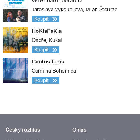
Veterinární poradna
Jaroslava Vykoupilová, Milan Štourač
Koupit
HoKlaFaKla
Ondřej Kukal
Koupit
Cantus lucis
Carmina Bohemica
Koupit
Český rozhlas
O nás