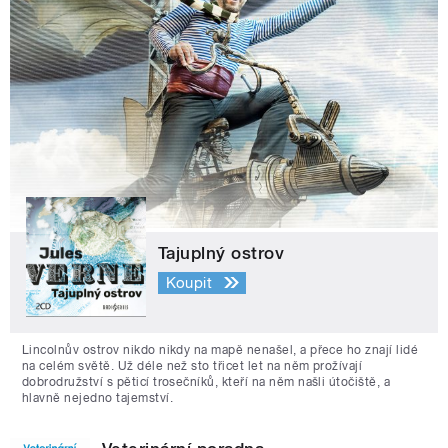
Tajuplný ostrov
Koupit
Lincolnův ostrov nikdo nikdy na mapě nenašel, a přece ho znají lidé
na celém světě. Už déle než sto třicet let na něm prožívají
dobrodružství s pěticí trosečníků, kteří na něm našli útočiště, a
hlavně nejedno tajemství.