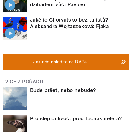
džihádem vůči Pavlovi
Jaké je Chorvatsko bez turistů?
Aleksandra Wojtaszeková: Fjaka
Jak nás naladíte na DABu
VÍCE Z POŘADU
Bude pršet, nebo nebude?
Pro slepičí kvoč: proč tučňák nelétá?