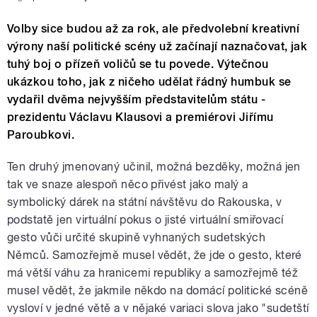
Volby sice budou až za rok, ale předvolební kreativní
výrony naší politické scény už začínají naznačovat, jak
tuhý boj o přízeň voličů se tu povede. Výtečnou
ukázkou toho, jak z ničeho udělat řádný humbuk se
vydařil dvěma nejvyšším představitelům státu -
prezidentu Václavu Klausovi a premiérovi Jiřímu
Paroubkovi.
Ten druhý jmenovaný učinil, možná bezděky, možná jen
tak ve snaze alespoň něco přivést jako malý a
symbolický dárek na státní návštěvu do Rakouska, v
podstatě jen virtuální pokus o jisté virtuální smiřovací
gesto vůči určité skupině vyhnaných sudetských
Němců. Samozřejmě musel vědět, že jde o gesto, které
má větší váhu za hranicemi republiky a samozřejmě též
musel vědět, že jakmile někdo na domácí politické scéně
vysloví v jedné větě a v nějaké variaci slova jako "sudetští