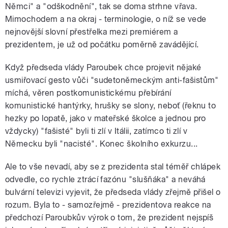
Němci" a "odškodnění", tak se doma strhne vřava.
Mimochodem a na okraj - terminologie, o níž se vede
nejnovější slovní přestřelka mezi premiérem a
prezidentem, je už od počátku poměrně zavádějící.
Když předseda vlády Paroubek chce projevit nějaké
usmiřovací gesto vůči "sudetoněmeckým anti-fašistům"
míchá, věren postkomunistickému přebírání
komunistické hantýrky, hrušky se slony, neboť (řeknu to
hezky po lopatě, jako v mateřské školce a jednou pro
vždycky) "fašisté" byli ti zlí v Itálii, zatímco ti zlí v
Německu byli "nacisté". Konec školního exkurzu...
Ale to vše nevadí, aby se z prezidenta stal téměř chlápek
odvedle, co rychle ztrácí fazónu "slušňáka" a neváhá
bulvární televizi vyjevit, že předseda vlády zřejmě přišel o
rozum. Byla to - samozřejmě - prezidentova reakce na
předchozí Paroubkův výrok o tom, že prezident nejspíš