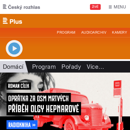
Přejít k hlavnímu obsahu
MENU
ŽIVĚ
PROGRAM
AUDIOARCHIV
KAMERY
Domácí
Program
Pořady
Více
…