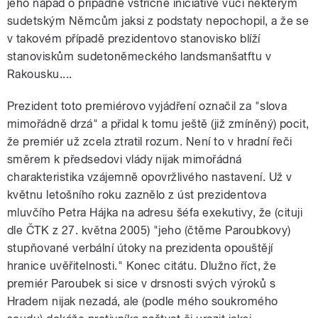
jeho nápad o případné vstřícné iniciativě vůči některým
sudetským Němcům jaksi z podstaty nepochopil, a že se
v takovém případě prezidentovo stanovisko blíží
stanoviskům sudetoněmeckého landsmanšatftu v
Rakousku....
Prezident toto premiérovo vyjádření označil za "slova
mimořádně drzá" a přidal k tomu ještě (již zmíněný) pocit,
že premiér už zcela ztratil rozum. Není to v hradní řeči
směrem k předsedovi vlády nijak mimořádná
charakteristika vzájemně opovržlivého nastavení. Už v
květnu letošního roku zaznělo z úst prezidentova
mluvčího Petra Hájka na adresu šéfa exekutivy, že (cituji
dle ČTK z 27. května 2005) "jeho (čtěme Paroubkovy)
stupňované verbální útoky na prezidenta opouštějí
hranice uvěřitelnosti." Konec citátu. Dlužno říct, že
premiér Paroubek si sice v drsnosti svých výroků s
Hradem nijak nezadá, ale (podle mého soukromého