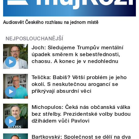
Audiosvět Českého rozhlasu na jednom místě
NEJPOSLOUCHANĚJŠÍ
Joch: Sledujeme Trumpův mentální
úpadek směrem k sebestřednosti,
chaosu. A konec je v nedohlednu
Telička: Babiš? Větší problém je jeho
okolí. S neskutečnou arogancí se
přikrývají absurdní věci
Michopulos: Čeká nás občanská válka
bez střelby. Prezidentské volby budou
džihádem vůči Pavlovi
Bartkovský: Společnost se dělí na dva