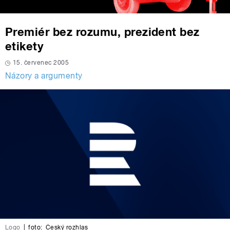
Premiér bez rozumu, prezident bez
etikety
15. červenec 2005
Názory a argumenty
Logo
|
foto:
Český rozhlas