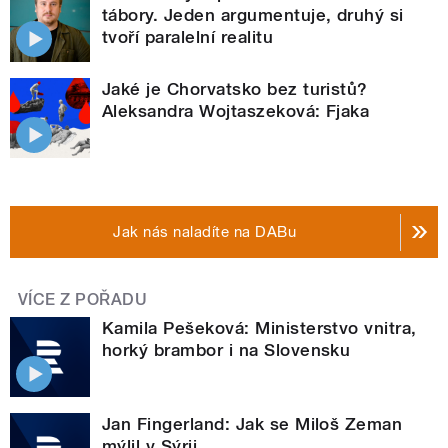
tábory. Jeden argumentuje, druhý si
tvoří paralelní realitu
Jaké je Chorvatsko bez turistů?
Aleksandra Wojtaszeková: Fjaka
Jak nás naladíte na DABu
VÍCE Z POŘADU
Kamila Pešeková: Ministerstvo vnitra,
horký brambor i na Slovensku
Jan Fingerland: Jak se Miloš Zeman
mýlil v Sýrii