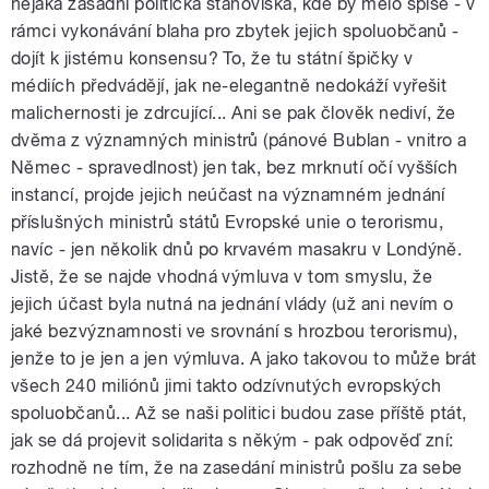
nějaká zásadní politická stanoviska, kde by mělo spíše - v
rámci vykonávání blaha pro zbytek jejich spoluobčanů -
dojít k jistému konsensu? To, že tu státní špičky v
médiích předvádějí, jak ne-elegantně nedokáží vyřešit
malichernosti je zdrcující... Ani se pak člověk nediví, že
dvěma z významných ministrů (pánové Bublan - vnitro a
Němec - spravedlnost) jen tak, bez mrknutí očí vyšších
instancí, projde jejich neúčast na významném jednání
příslušných ministrů států Evropské unie o terorismu,
navíc - jen několik dnů po krvavém masakru v Londýně.
Jistě, že se najde vhodná výmluva v tom smyslu, že
jejich účast byla nutná na jednání vlády (už ani nevím o
jaké bezvýznamnosti ve srovnání s hrozbou terorismu),
jenže to je jen a jen výmluva. A jako takovou to může brát
všech 240 miliónů jimi takto odzívnutých evropských
spoluobčanů... Až se naši politici budou zase příště ptát,
jak se dá projevit solidarita s někým - pak odpověď zní:
rozhodně ne tím, že na zasedání ministrů pošlu za sebe