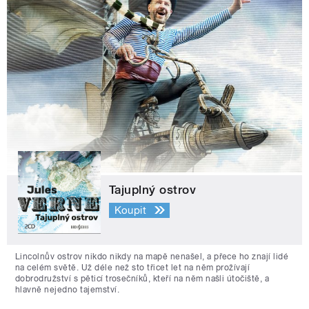
Tajuplný ostrov
Koupit
Lincolnův ostrov nikdo nikdy na mapě nenašel, a přece ho znají lidé
na celém světě. Už déle než sto třicet let na něm prožívají
dobrodružství s pěticí trosečníků, kteří na něm našli útočiště, a
hlavně nejedno tajemství.