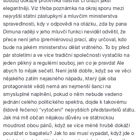
soudu) dokáže protivníka naštvat či urazit jaksi
elegantněji. Viz třeba poznámka na okraj sporu mezi
nejvyšší státní zástupkyní a mluvčím ministerstva
spravedlnosti, kdy v odpovědi na otázku, zda by pana
Dimuna raději v jeho mluvčí funkci neviděl odvětil, že
přece není jeho (premiérovou) prací, aby určoval, kdo
bude na jakém ministerstvu dělat vrátného. To by před
pár stoletími a ve více tradiční společnosti vystačilo na
jeden pěkný a regulérní souboj, jen co je pravda! Ale
abych to nějak sečetl. Není jistě dobře, když se ve věci
nějakého zatím nejasného nápadu, který (jak oba
protagonisté vědí) nemá ani nejmenší šanci na
smysluplné naplnění, pokud o něm nebude vedeno
jednání celého politického spektra, dojde k takovému
(lidově řečeno) "vytočení" nejvyšších představitelů státu.
Jak má mít občan nějakou důvěru ve státnickou
moudrost obou pánů, když se více méně hrubě dokáží
pourážet o bagatelu? Jak to asi musí vypadat, když jde o