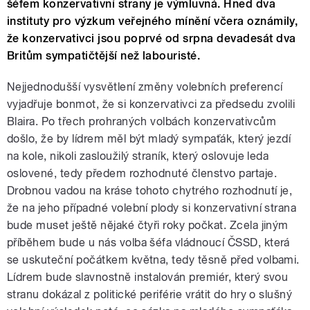
šéfem konzervativní strany je výmluvná. Hned dva
instituty pro výzkum veřejného mínění včera oznámily,
že konzervativci jsou poprvé od srpna devadesát dva
Britům sympatičtější než labouristé.
Nejjednodušší vysvětlení změny volebních preferencí
vyjadřuje bonmot, že si konzervativci za předsedu zvolili
Blaira. Po třech prohraných volbách konzervativcům
došlo, že by lídrem měl být mladý sympaťák, který jezdí
na kole, nikoli zasloužilý straník, který oslovuje leda
oslovené, tedy předem rozhodnuté členstvo partaje.
Drobnou vadou na kráse tohoto chytrého rozhodnutí je,
že na jeho případné volební plody si konzervativní strana
bude muset ještě nějaké čtyři roky počkat. Zcela jiným
příběhem bude u nás volba šéfa vládnoucí ČSSD, která
se uskuteční počátkem května, tedy těsně před volbami.
Lídrem bude slavnostně instalován premiér, který svou
stranu dokázal z politické periférie vrátit do hry o slušný