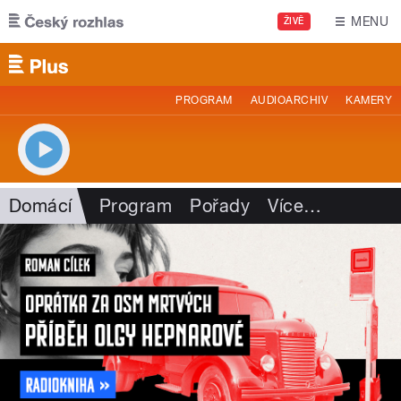
Přejít k hlavnímu obsahu
MENU
ŽIVĚ
PROGRAM
AUDIOARCHIV
KAMERY
Domácí
Program
Pořady
Více
…