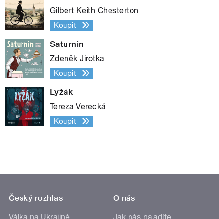
Gilbert Keith Chesterton
Koupit
Saturnin
Zdeněk Jirotka
Koupit
Lyžák
Tereza Verecká
Koupit
Český rozhlas
O nás
Válka na Ukrajině
Jak nás naladíte