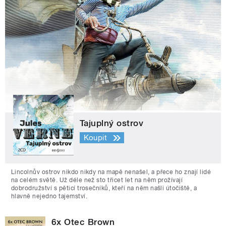
Tajuplný ostrov
Koupit
Lincolnův ostrov nikdo nikdy na mapě nenašel, a přece ho znají lidé
na celém světě. Už déle než sto třicet let na něm prožívají
dobrodružství s pěticí trosečníků, kteří na něm našli útočiště, a
hlavně nejedno tajemství.
6x Otec Brown