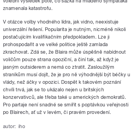
volební výsledek poté, co sázka na mladého sympaťáka
znamenala katastrofu.
V otázce volby vhodného lídra, jak vidno, neexistuje
univerzální řešení. Popularita je nutným, nicméně nikoli
postačujícím kvalifikačním předpokladem. Lze ji
prohospodařit a ve velké politice ještě zamlada
zkrachovat. Zdá se, že Blaira může úspěšně nabídnout
voličům pouze strana opoziční, a činí tak, až když je
jasným outsiderem a nemá co ztratit. Zasloužilým
straníkům musí dojít, že je pro ně výhodnější být béčky u
vlády, než áčky v opozici. Dospět k takovém poznání
chvíli trvá, jak se to ukázalo nejen u britských
konzervativců, ale třeba také u amerických demokratů.
Pro partaje není snadné se smířit s poptávkou veřejnosti
po Blairech, ať už v levém, či pravém provedení.
autor:
iho