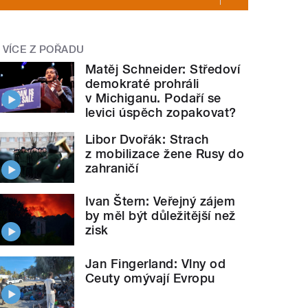
VÍCE Z POŘADU
Matěj Schneider: Středoví
demokraté prohráli
v Michiganu. Podaří se
levici úspěch zopakovat?
Libor Dvořák: Strach
z mobilizace žene Rusy do
zahraničí
Ivan Štern: Veřejný zájem
by měl být důležitější než
zisk
Jan Fingerland: Vlny od
Ceuty omývají Evropu