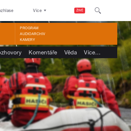
ozhlase
Více
ŽIVĚ
PROGRAM
AUDIOARCHIV
KAMERY
ozhovory
Komentáře
Věda
Více
…