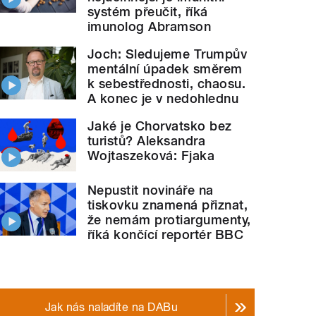
systém přeučit, říká
imunolog Abramson
Joch: Sledujeme Trumpův
mentální úpadek směrem
k sebestřednosti, chaosu.
A konec je v nedohlednu
Jaké je Chorvatsko bez
turistů? Aleksandra
Wojtaszeková: Fjaka
Nepustit novináře na
tiskovku znamená přiznat,
že nemám protiargumenty,
říká končící reportér BBC
Jak nás naladíte na DABu