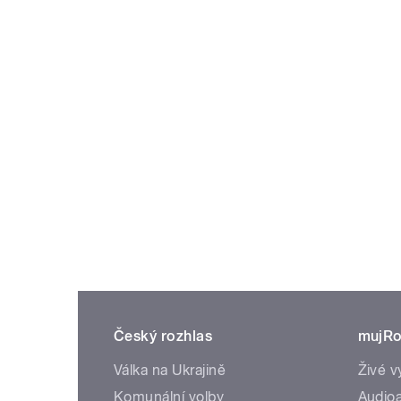
Český rozhlas
mujRo
Válka na Ukrajině
Živé v
Komunální volby
Audioa