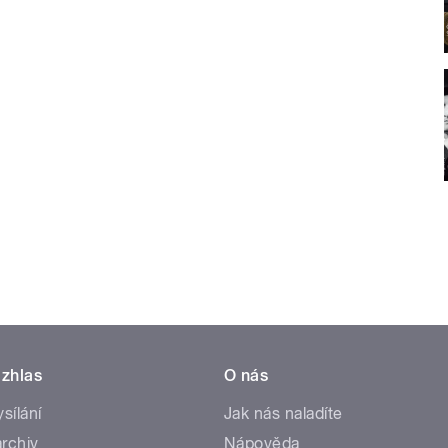
zhlas
O nás
ysílání
Jak nás naladíte
rchiv
Nápověda