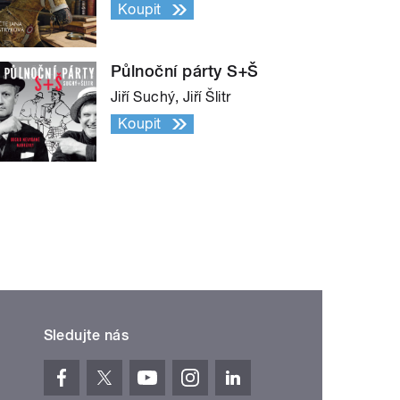
Koupit
Půlnoční párty S+Š
Jiří Suchý, Jiří Šlitr
Koupit
Sledujte nás