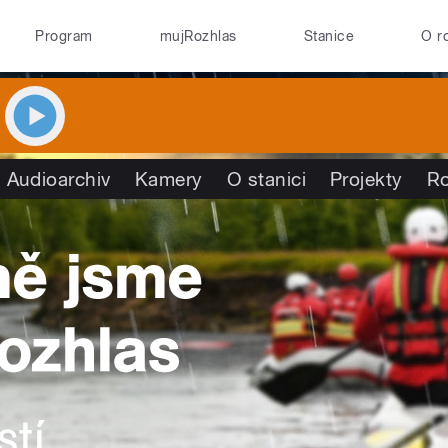
Program
mujRozhlas
Stanice
O r
Audioarchiv
Kamery
O stanici
Projekty
R