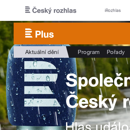
Přejít k hlavnímu obsahu
iRozhlas
Aktuální dění
Program
Pořady