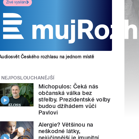
Živé vysílání
Audiosvět Českého rozhlasu na jednom místě
NEJPOSLOUCHANĚJŠÍ
Michopulos: Čeká nás
občanská válka bez
střelby. Prezidentské volby
budou džihádem vůči
Pavlovi
Alergie? Většinou na
neškodné látky,
nejúčinnější je imunitní