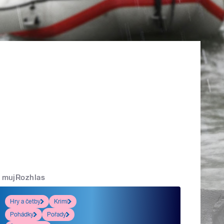
mujRozhlas
Hry a četby
Krimi
Pohádky
Pořady