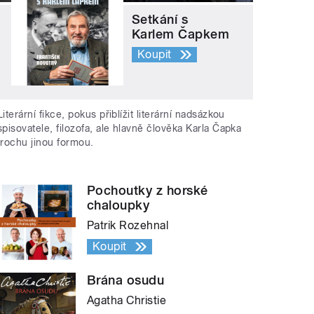
Setkání s
Karlem Čapkem
Koupit
Literární fikce, pokus přiblížit literární nadsázkou
spisovatele, filozofa, ale hlavně člověka Karla Čapka
trochu jinou formou.
Pochoutky z horské
chaloupky
Patrik Rozehnal
Koupit
Brána osudu
Agatha Christie