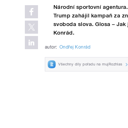
Národní sportovní agentura.
Trump zahájil kampaň za zn
svoboda slova. Glosa – Jak
Konrád.
autor:
Ondřej Konrád
Všechny díly pořadu na mujRozhlas