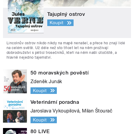
Tajuplný ostrov
Koupit
Lincolnův ostrov nikdo nikdy na mapě nenašel, a přece ho znají lidé
na celém světě. Už déle než sto třicet let na něm prožívají
dobrodružství s pěticí trosečníků, kteří na něm našli útočiště, a
hlavně nejedno tajemství.
50 moravských pověstí
Zdeněk Junák
Koupit
Veterinární poradna
Jaroslava Vykoupilová, Milan Štourač
Koupit
80 LIVE