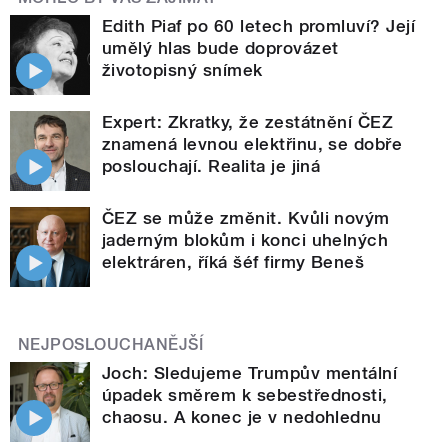
Edith Piaf po 60 letech promluví? Její
umělý hlas bude doprovázet
životopisný snímek
Expert: Zkratky, že zestátnění ČEZ
znamená levnou elektřinu, se dobře
poslouchají. Realita je jiná
ČEZ se může změnit. Kvůli novým
jaderným blokům i konci uhelných
elektráren, říká šéf firmy Beneš
NEJPOSLOUCHANĚJŠÍ
Joch: Sledujeme Trumpův mentální
úpadek směrem k sebestřednosti,
chaosu. A konec je v nedohlednu