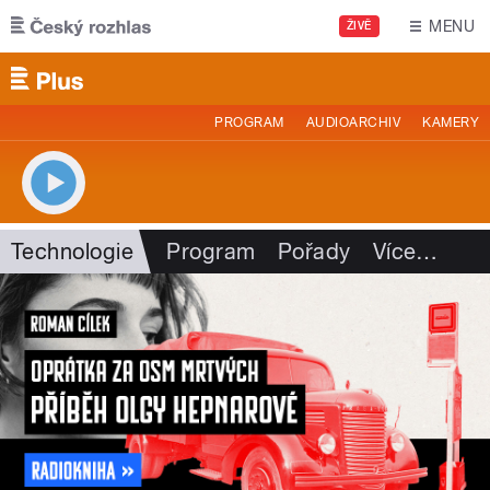
Přejít k hlavnímu obsahu
MENU
ŽIVĚ
PROGRAM
AUDIOARCHIV
KAMERY
Technologie
Program
Pořady
Více
…