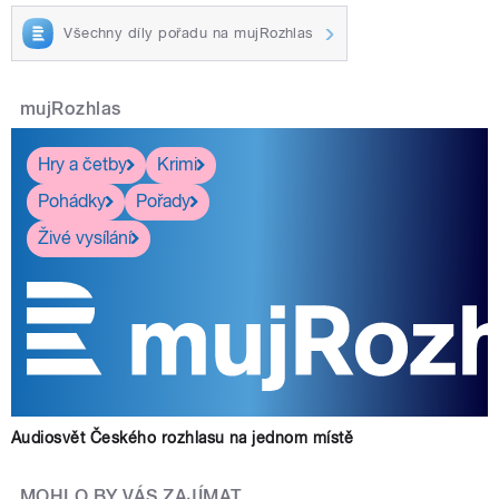
Všechny díly pořadu na mujRozhlas
mujRozhlas
Hry a četby
Krimi
Pohádky
Pořady
Živé vysílání
Audiosvět Českého rozhlasu na jednom místě
MOHLO BY VÁS ZAJÍMAT