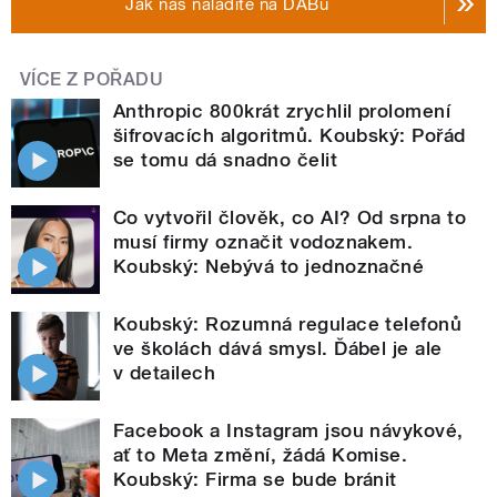
Jak nás naladíte na DABu
VÍCE Z POŘADU
Anthropic 800krát zrychlil prolomení
šifrovacích algoritmů. Koubský: Pořád
se tomu dá snadno čelit
Co vytvořil člověk, co AI? Od srpna to
musí firmy označit vodoznakem.
Koubský: Nebývá to jednoznačné
Koubský: Rozumná regulace telefonů
ve školách dává smysl. Ďábel je ale
v detailech
Facebook a Instagram jsou návykové,
ať to Meta změní, žádá Komise.
Koubský: Firma se bude bránit