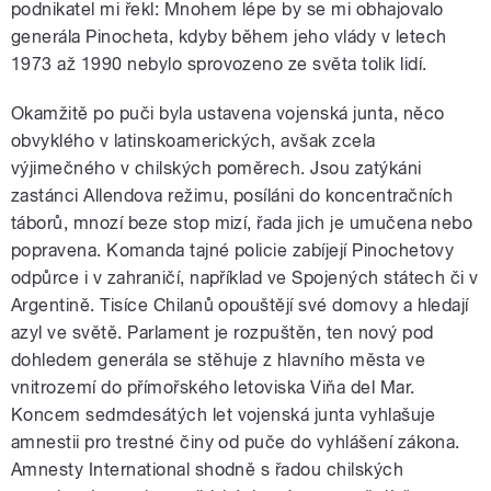
podnikatel mi řekl: Mnohem lépe by se mi obhajovalo
generála Pinocheta, kdyby během jeho vlády v letech
1973 až 1990 nebylo sprovozeno ze světa tolik lidí.
Okamžitě po puči byla ustavena vojenská junta, něco
obvyklého v latinskoamerických, avšak zcela
výjimečného v chilských poměrech. Jsou zatýkáni
zastánci Allendova režimu, posíláni do koncentračních
táborů, mnozí beze stop mizí, řada jich je umučena nebo
popravena. Komanda tajné policie zabíjejí Pinochetovy
odpůrce i v zahraničí, například ve Spojených státech či v
Argentině. Tisíce Chilanů opouštějí své domovy a hledají
azyl ve světě. Parlament je rozpuštěn, ten nový pod
dohledem generála se stěhuje z hlavního města ve
vnitrozemí do přímořského letoviska Viňa del Mar.
Koncem sedmdesátých let vojenská junta vyhlašuje
amnestii pro trestné činy od puče do vyhlášení zákona.
Amnesty International shodně s řadou chilských