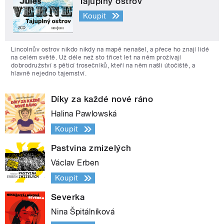
Tajuplný ostrov
Koupit
Lincolnův ostrov nikdo nikdy na mapě nenašel, a přece ho znají lidé
na celém světě. Už déle než sto třicet let na něm prožívají
dobrodružství s pěticí trosečníků, kteří na něm našli útočiště, a
hlavně nejedno tajemství.
Díky za každé nové ráno
Halina Pawlowská
Koupit
Pastvina zmizelých
Václav Erben
Koupit
Severka
Nina Špitálníková