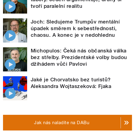
tvoří paralelní realitu
Joch: Sledujeme Trumpův mentální
úpadek směrem k sebestřednosti,
chaosu. A konec je v nedohlednu
Michopulos: Čeká nás občanská válka
bez střelby. Prezidentské volby budou
džihádem vůči Pavlovi
Jaké je Chorvatsko bez turistů?
Aleksandra Wojtaszeková: Fjaka
Jak nás naladíte na DABu