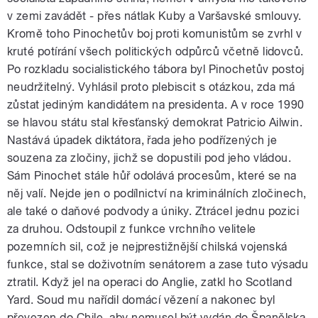
v zemi zavádět - přes nátlak Kuby a Varšavské smlouvy.
Kromě toho Pinochetův boj proti komunistům se zvrhl v
kruté potírání všech politických odpůrců včetně lidovců.
Po rozkladu socialistického tábora byl Pinochetův postoj
neudržitelný. Vyhlásil proto plebiscit s otázkou, zda má
zůstat jediným kandidátem na presidenta. A v roce 1990
se hlavou státu stal křesťanský demokrat Patricio Ailwin.
Nastává úpadek diktátora, řada jeho podřízených je
souzena za zločiny, jichž se dopustili pod jeho vládou.
Sám Pinochet stále hůř odolává procesům, které se na
něj valí. Nejde jen o podílnictví na kriminálních zločinech,
ale také o daňové podvody a úniky. Ztrácel jednu pozici
za druhou. Odstoupil z funkce vrchního velitele
pozemních sil, což je nejprestižnější chilská vojenská
funkce, stal se doživotním senátorem a zase tuto výsadu
ztratil. Když jel na operaci do Anglie, zatkl ho Scotland
Yard. Soud mu nařídil domácí vězení a nakonec byl
převezen do Chile, aby nemusel být vydán do Španělska,