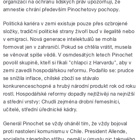
organizací na ochranu lidských práv upozorňují, že
amnestie chrání především Pinochetovy pochopy.
Politická kariéra v zemi existuje pouze přes ozbrojené
složky, tradiční politické strany živoří buď v ilegalitě nebo
v emigraci. Nová generace intelektuálů se mohla
formovat jen v zahraničí. Pokud se chtěla vrátit, musela
se věnovat spíše vědě. V osmdesátých letech Pinochet
povolil skupině, kteří si říkali "chlapci z Harvardu", aby v
zemi zavedli hospodářskou reformu. Podařilo se: prudce
se snížila inflace, chilské zboží se stávalo
konkurenceschopné a hrubý národní produkt rok od roku
rostl. Hospodářské reformy dopadly nejtíživěji na nejnižší
a střední vrstvy: Chudli zejména drobní řemeslníci,
učitelé, střední úřednické kádry.
Generál Pinochet se vždy oháněl tím, že vždy bojoval
proti nastolení komunismu v Chile. President Allende,
socialista západního střihu, neměl v úmyslu nic takového