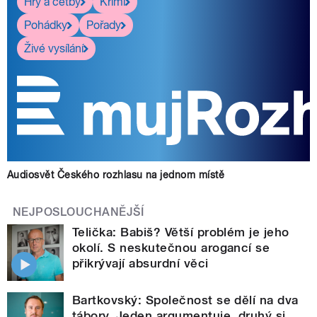
Hry a četby
Krimi
Pohádky
Pořady
Živé vysílání
Audiosvět Českého rozhlasu na jednom místě
NEJPOSLOUCHANĚJŠÍ
Telička: Babiš? Větší problém je jeho
okolí. S neskutečnou arogancí se
přikrývají absurdní věci
Bartkovský: Společnost se dělí na dva
tábory. Jeden argumentuje, druhý si