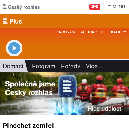
Přejít k hlavnímu obsahu
MENU
ŽIVĚ
PROGRAM
AUDIOARCHIV
KAMERY
Domácí
Program
Pořady
Více
…
Pinochet zemřel