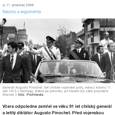
11. prosinec 2006
Názory a argumenty
Generál Augusto Pinochet, šéf chilské vojenské junty, mává z kolony 11.
září 1973 v Santiagu, krátce po převratu, při kterém byl zabit prezident
Allende
|
foto:
Profimedia
Včera odpoledne zemřel ve věku 91 let chilský generál
a letitý diktátor Augusto Pinochet. Před vojenskou