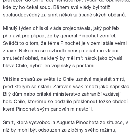
kde by ho čekal soud. Během své vlády byl totiž
spoluodpovědný za smrt několika španělských občanů.
Minulý týden chilská vláda projednávala, jaký pohřeb
připravit pro případ, že by generál Pinochet zemřel.
Svědčí to o tom, že téma Pinochet je v zemi stále velmi
žhavé. Nakonec se rozhodla neuspořádat mu vládní
smuteční obřad, na který by měl mít nárok jako bývalá
hlava Chile, nýbrž jen vojenský s poctami.
Většina ohlasů ze světa i z Chile uznává majestát smrti,
před kterým se sklání. Zároveň však mnozí jako například
Bílý dům nebo britské ministerstvo zahraničí vzdávají
hold Chile, kterému se podařilo překlenout těžké období,
které Pinochet svým panováním nastolil.
Smrt, která vysvobodila Augusta Pinocheta ze situace, v
níž by mohl být odsouzen za zločiny svého režimu,