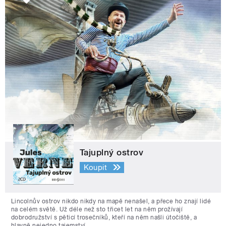
Tajuplný ostrov
Koupit
Lincolnův ostrov nikdo nikdy na mapě nenašel, a přece ho znají lidé
na celém světě. Už déle než sto třicet let na něm prožívají
dobrodružství s pěticí trosečníků, kteří na něm našli útočiště, a
hlavně nejedno tajemství.