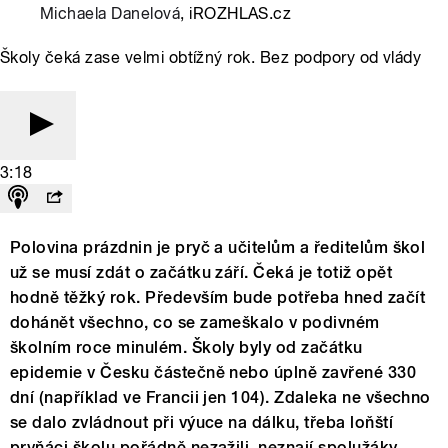
Michaela Danelová
, iROZHLAS.cz
Školy čeká zase velmi obtížný rok. Bez podpory od vlády
3:18
Polovina prázdnin je pryč a učitelům a ředitelům škol
už se musí zdát o začátku září. Čeká je totiž opět
hodně těžký rok. Především bude potřeba hned začít
dohánět všechno, co se zameškalo v podivném
školním roce minulém. Školy byly od začátku
epidemie v Česku částečně nebo úplně zavřené 330
dní (například ve Francii jen 104). Zdaleka ne všechno
se dalo zvládnout při výuce na dálku, třeba loňští
prvňáci školu pořádně nezažili, neznají spolužáky,