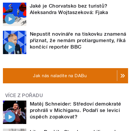
Jaké je Chorvatsko bez turistů?
Aleksandra Wojtaszeková: Fjaka
Nepustit novináře na tiskovku znamená
přiznat, že nemám protiargumenty, říká
končící reportér BBC
Jak nás naladíte na DABu
VÍCE Z POŘADU
Matěj Schneider: Středoví demokraté
prohráli v Michiganu. Podaří se levici
úspěch zopakovat?