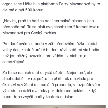
organizace Učitelská platforma Petry Mazancové by to
ale mělo být 500 korun.
„Nevím, proč ta hodina není normálně placená jako
přespočetná. Ta se platí dvojnásobkem,“ komentovala
Mazancová pro Český rozhlas.
Pro doučování se bude v září především těžko hledat
volný čas, kantoři určitě budou trávit s dětmi víc hodin
než jen běžný úvazek – pro většinu z nich to je
samozřejmé.
Za to se na nich stát chystá ušetřit. Nejen teď, ale
dlouhodobě – v rozpočtu na příští rok má vláda pro
školství navýšení o necelá tři procenta, v rozpočtovém
výhledu na další dva roky pak dokonce pokles, i když
bude třeba zvýšit počty kantorů o tisíce.