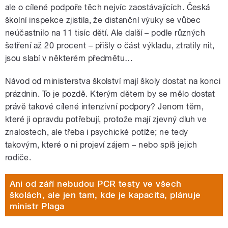
ale o cílené podpoře těch nejvíc zaostávajících. Česká
školní inspekce zjistila, že distanční výuky se vůbec
neúčastnilo na 11 tisíc dětí. Ale další – podle různých
šetření až 20 procent – přišly o část výkladu, ztratily nit,
jsou slabí v některém předmětu…
Návod od ministerstva školství mají školy dostat na konci
prázdnin. To je pozdě. Kterým dětem by se mělo dostat
právě takové cílené intenzivní podpory? Jenom těm,
které ji opravdu potřebují, protože mají zjevný dluh ve
znalostech, ale třeba i psychické potíže; ne tedy
takovým, které o ni projeví zájem – nebo spíš jejich
rodiče.
Ani od září nebudou PCR testy ve všech
školách, ale jen tam, kde je kapacita, plánuje
ministr Plaga