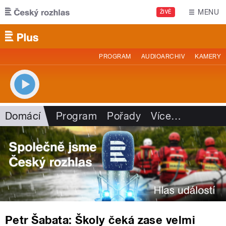
Přejít k hlavnímu obsahu
MENU
ŽIVĚ
PROGRAM
AUDIOARCHIV
KAMERY
Domácí
Program
Pořady
Více
…
Petr Šabata: Školy čeká zase velmi