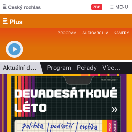
Přejít k hlavnímu obsahu
MENU
ŽIVĚ
PROGRAM
AUDIOARCHIV
KAMERY
Aktuální dění
Program
Pořady
Více
…