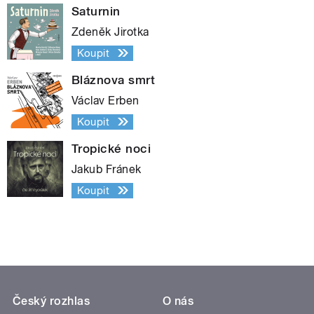
Saturnin
Zdeněk Jirotka
Koupit
Bláznova smrt
Václav Erben
Koupit
Tropické noci
Jakub Fránek
Koupit
Český rozhlas
O nás