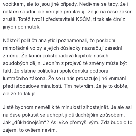
vodítkem, ale to jsou jiné případy. Nedivme se tedy, že i
někteří soudní lidé veřejně prohlašují, že je na čase zákon
zrušit. Totéž tvrdí i představitelé KSČM, ti tak ale činí z
jiných pohnutek.
Někteří političtí analytici poznamenali, že poslední
mimořádné volby a jejich důsledky naznačují zásadní
změnu. Že končí polistopadová kapitola našich
soudobých dějin. Jedním z projevů té změny může být i
fakt, že slábne politická i společenská podpora
lustračního zákona. Že se u nás prosazuje jiné vnímání
předlistopadové minulosti. Tím netvrdím, že je to dobře,
ale že to tak je.
Jistě bychom neměli k té minulosti zlhostejnět. Je ale asi
na čase pokusit se uchopit ji důkladnějším způsobem.
Jak „důkladnějším“? Asi více přemýšlivým. Zda bude o to
zájem, to ovšem nevím.