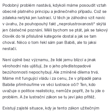
Podobný problém nastává, kdykoli máme posoudit vztah
obecně platného principu a jedinečného případu. Což se
zdaleka netýká jen lustrací. U těch je záhodno vzít navíc
v úvahu, že pouhopouhý fakt „neprolustrovanosti“ skýtá
jen částečné poznání. Měli bychom se ptát, jak se takový
člověk do té příslušné kategorie dostal a jak se tam
choval. Něco o tom řekl sám pan Babiš, ale to jaksi
nestačí.
Není úplně bez významu, že lidé jemu blízcí a jinak
věrohodní nás ujišťují, že o jeho předlistopadové
bezúhonnosti nepochybují. Ale zmíněné dilema trvá.
Máme mít fungující vládu i za cenu, že v případě pana
Babiše přimhouříme ve věci lustrace oči? Ten, kdo
uvažuje o politice realisticky, nemůže popřít, že tu jde o
problém. A že lustrační zákon se tu jeví jako přítěž.
Existují zajisté situace, kdy je tento zákon užitečným