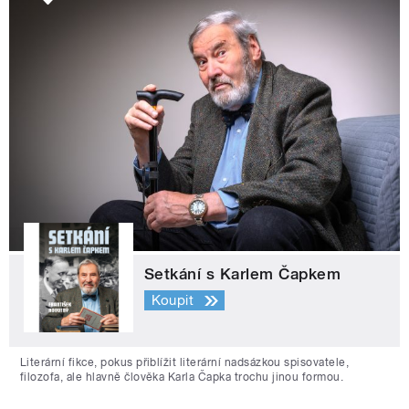
Setkání s Karlem Čapkem
Koupit
Literární fikce, pokus přiblížit literární nadsázkou spisovatele,
filozofa, ale hlavně člověka Karla Čapka trochu jinou formou.