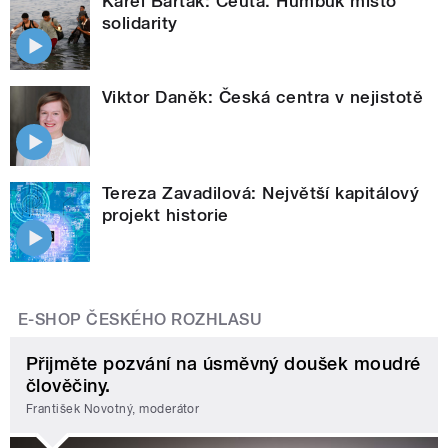
Karel Barták: Ceuta. Humbuk místo
solidarity
Viktor Daněk: Česká centra v nejistotě
Tereza Zavadilová: Největší kapitálový
projekt historie
E-SHOP ČESKÉHO ROZHLASU
Přijměte pozvání na úsměvný doušek moudré
člověčiny.
František Novotný, moderátor