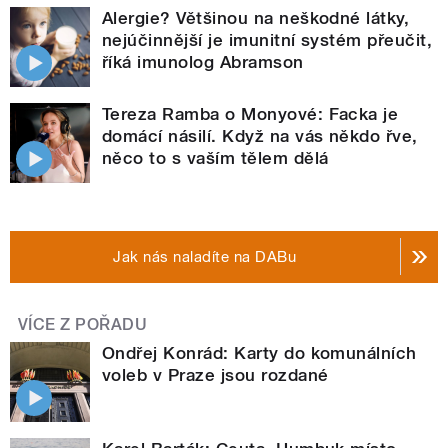
Alergie? Většinou na neškodné látky,
nejúčinnější je imunitní systém přeučit,
říká imunolog Abramson
Tereza Ramba o Monyové: Facka je
domácí násilí. Když na vás někdo řve,
něco to s vaším tělem dělá
Jak nás naladíte na DABu
VÍCE Z POŘADU
Ondřej Konrád: Karty do komunálních
voleb v Praze jsou rozdané