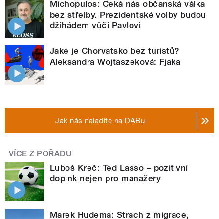
Michopulos: Čeká nás občanská válka
bez střelby. Prezidentské volby budou
džihádem vůči Pavlovi
Jaké je Chorvatsko bez turistů?
Aleksandra Wojtaszeková: Fjaka
Jak nás naladíte na DABu
VÍCE Z POŘADU
Luboš Kreč: Ted Lasso – pozitivní
dopink nejen pro manažery
Marek Hudema: Strach z migrace,