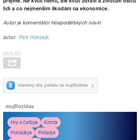
přejme. Ne kvůli němu, ale kvůli zdraví a životům tisíců
lidí a co nejmenším škodám na ekonomice.
Autor je komentátor Hospodářských novin
autor:
Petr Honzejk
Všechny díly pořadu na mujRozhlas
mujRozhlas
Hry a četby
Krimi
Pohádky
Pořady