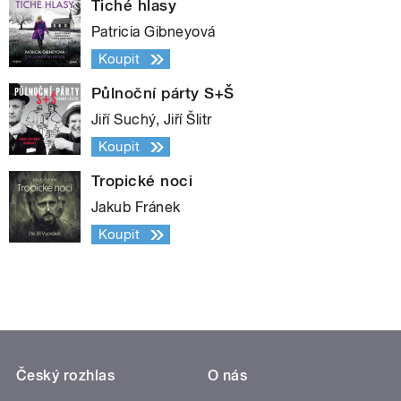
Tiché hlasy
Patricia Gibneyová
Koupit
Půlnoční párty S+Š
Jiří Suchý, Jiří Šlitr
Koupit
Tropické noci
Jakub Fránek
Koupit
Český rozhlas
O nás