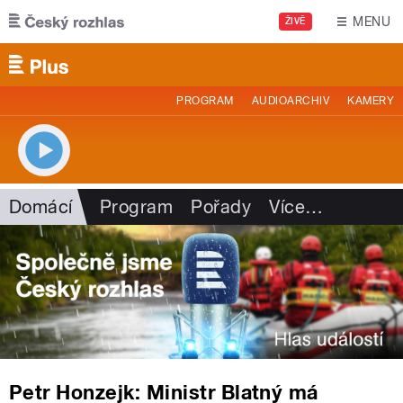
Přejít k hlavnímu obsahu
MENU
ŽIVĚ
PROGRAM
AUDIOARCHIV
KAMERY
Domácí
Program
Pořady
Více
…
Petr Honzejk: Ministr Blatný má