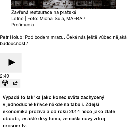
Zavřená restaurace na pražské
Letné | Foto: Michal Šula, MAFRA /
Profimedia
Petr Holub: Pod bodem mrazu. Čeká nás ještě vůbec nějaká
budoucnost?
2:49
Vypadá to takřka jako konec světa zachycený
v jednoduché křivce někde na tabuli. Zdejší
ekonomika prožívala od roku 2014 něco jako zlaté
období, zvláště díky tomu, že našla nový zdroj
prosperity.