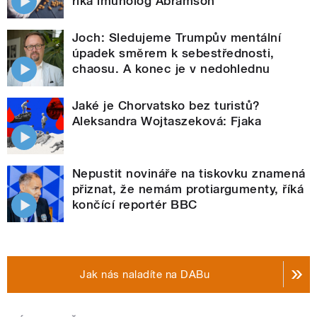
říká imunolog Abramson
Joch: Sledujeme Trumpův mentální
úpadek směrem k sebestřednosti,
chaosu. A konec je v nedohlednu
Jaké je Chorvatsko bez turistů?
Aleksandra Wojtaszeková: Fjaka
Nepustit novináře na tiskovku znamená
přiznat, že nemám protiargumenty, říká
končící reportér BBC
Jak nás naladíte na DABu