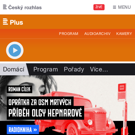
Přejít k hlavnímu obsahu
MENU
ŽIVĚ
PROGRAM
AUDIOARCHIV
KAMERY
Domácí
Program
Pořady
Více
…