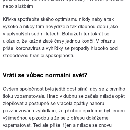
nebo službám.
Křivka spotřebitelského optimismu nikdy nebyla tak
vysoko a nikdy tam nevydržela tak dlouhou dobu jako
v uplynulých sedmi letech. Bohužel i tentokrát se
ukázalo, že každé zlaté časy jednou končí. V březnu
přišel koronavirus a vyhlídky se propadly hluboko pod
stobodovou hranici spokojenosti.
Vrátí se vůbec normální svět?
Ovšem společnost byla ještě dost silná, aby se z prvního
šoku vzpamatovala. Hned v dubnu se začala nálada opět
zlepšovat a postupně se vracela zpátky nahoru
povzbuzována vyhlídkou, že příchod epidemie byl jenom
výjimečnou epizodou a že se z otřesu dokážeme
vzpamatovat. Teď ale přišel říjen a nálada se znovu