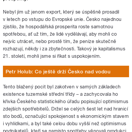
Nebyl jím už jenom export, který se úspěšně prosadil
v letech po vstupu do Evropské unie. Česko najednou
zjistilo, že hospodářská prosperita roste samotnou
spotřebou, ať už tím, že lidé vydělávají, aby mohli co
nejvíc utrácet, nebo prostě tím, že peníze skutečně
rozhazují, někdy i za zbytečnosti. Takový je kapitalismus
21. století, mohli jsme si říkat s uspokojením.
Petr Holub: Co ještě drží Česko nad vodou
Tento blažený pocit byl zakotven v samých základech
existence tuzemské střední třídy – a zachycovala ho
křivka Českého statistického úřadu popisující optimismus
zdejších spotřebitelů. Držel se celých šest let nad hranicí
sto bodů, označující spokojenost s ekonomickým stavem
i vyhlídkami, a byl také celou dobu vyšší než optimismus
podnikatelů, kteří se namísto spotřeby věnovali produkci