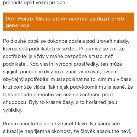
propadla opět velmi prudce.
Petr Holub: Nikdo přece nechce zadlužit příští
generace
Po dlouhé době se dokonce dostala pod úroveň nálady,
kterou sdílí podnikatelský sektor. Připomíná se tím, že
spotřebitel je vždy v méně bezpečné situaci než
podnikatel. Kdo vlastní výrobní prostředky, ten může
s jejich pomocí vždy znovu začít vydělávat, ovšem
obyčejný spotřebitel musí spoléhat na to, čím mu v čase
krizí pomůže vláda. Tak nějak podvědomě mu je jasné, že
toho nebude o mnoho víc než na záchranu před
chudobou. Byly to krásné časy, o to horší teď jsou
vyhlídky.
Přesto není třeba úplně ztrácet hlavu. Na současné
situaci je nepříjemná okolnost, že člověk absolutně neví,