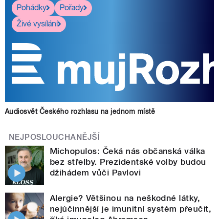
Pohádky
Pořady
Živé vysílání
Audiosvět Českého rozhlasu na jednom místě
NEJPOSLOUCHANĚJŠÍ
Michopulos: Čeká nás občanská válka
bez střelby. Prezidentské volby budou
džihádem vůči Pavlovi
Alergie? Většinou na neškodné látky,
nejúčinnější je imunitní systém přeučit,