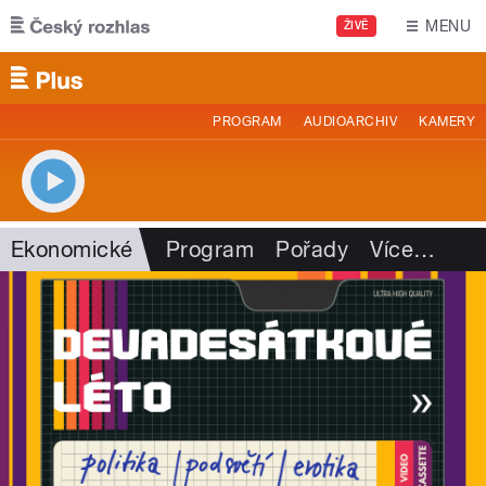
Přejít k hlavnímu obsahu
MENU
ŽIVĚ
PROGRAM
AUDIOARCHIV
KAMERY
Ekonomické
Program
Pořady
Více
…