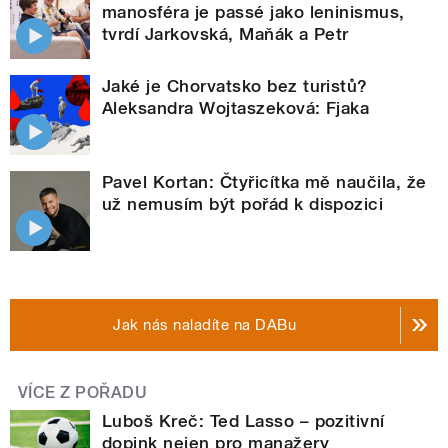
manosféra je passé jako leninismus,
tvrdí Jarkovská, Maňák a Petr
Jaké je Chorvatsko bez turistů?
Aleksandra Wojtaszeková: Fjaka
Pavel Kortan: Čtyřicítka mě naučila, že
už nemusím být pořád k dispozici
Jak nás naladíte na DABu
VÍCE Z POŘADU
Luboš Kreč: Ted Lasso – pozitivní
dopink nejen pro manažery