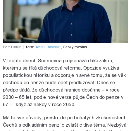
Petr Holub
|
foto:
Khalil Baalbaki
,
Český rozhlas
V těchto dnech Sněmovna projednává další zákon,
kterému se říká důchodová reforma. Opozice využívá
populistickou rétoriku a odporuje hlavně tomu, že se věk
odchodu do penze bude opět prodlužovat. Dnes se
předpokládá, že důchodová hranice dosáhne – v roce
2030 – 65 let, podle nové verze půjde Čech do penze v
67 – i když až někdy v roce 2050.
Má to své důvody, přesto jde po bohatých zkušenostech
Čechů s odkládáním penzí o zvlášť citlivé téma. Nezbývá