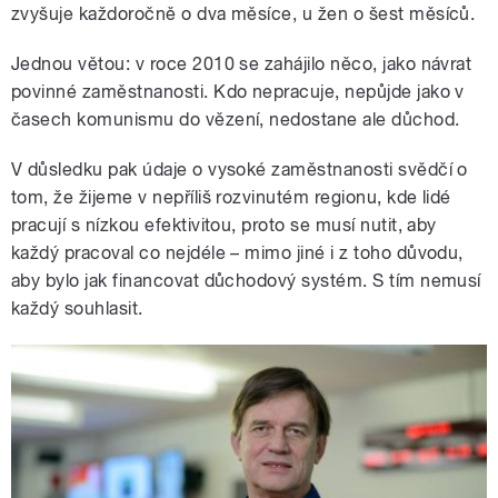
zvyšuje každoročně o dva měsíce, u žen o šest měsíců.
Jednou větou: v roce 2010 se zahájilo něco, jako návrat
povinné zaměstnanosti. Kdo nepracuje, nepůjde jako v
časech komunismu do vězení, nedostane ale důchod.
V důsledku pak údaje o vysoké zaměstnanosti svědčí o
tom, že žijeme v nepříliš rozvinutém regionu, kde lidé
pracují s nízkou efektivitou, proto se musí nutit, aby
každý pracoval co nejdéle – mimo jiné i z toho důvodu,
aby bylo jak financovat důchodový systém. S tím nemusí
každý souhlasit.