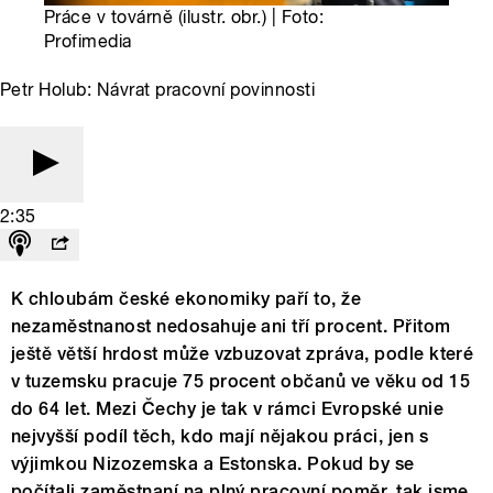
Práce v továrně (ilustr. obr.) | Foto:
Profimedia
Petr Holub: Návrat pracovní povinnosti
2:35
K chloubám české ekonomiky paří to, že
nezaměstnanost nedosahuje ani tří procent. Přitom
ještě větší hrdost může vzbuzovat zpráva, podle které
v tuzemsku pracuje 75 procent občanů ve věku od 15
do 64 let. Mezi Čechy je tak v rámci Evropské unie
nejvyšší podíl těch, kdo mají nějakou práci, jen s
výjimkou Nizozemska a Estonska. Pokud by se
počítali zaměstnaní na plný pracovní poměr, tak jsme