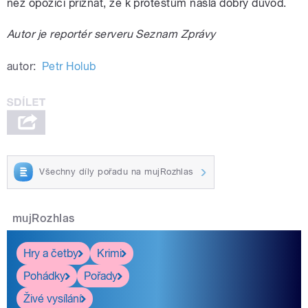
než opozici přiznat, že k protestům našla dobrý důvod.
Autor je reportér serveru Seznam Zprávy
autor:
Petr Holub
Všechny díly pořadu na mujRozhlas
mujRozhlas
Hry a četby
Krimi
Pohádky
Pořady
Živé vysílání