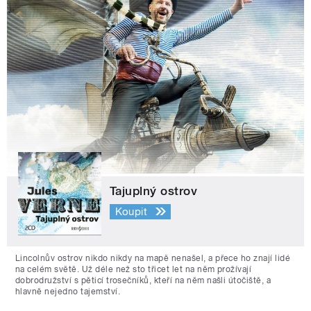
Tajuplný ostrov
Koupit
Lincolnův ostrov nikdo nikdy na mapě nenašel, a přece ho znají lidé
na celém světě. Už déle než sto třicet let na něm prožívají
dobrodružství s pěticí trosečníků, kteří na něm našli útočiště, a
hlavně nejedno tajemství.