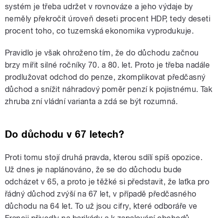
systém je třeba udržet v rovnováze a jeho výdaje by
neměly překročit úroveň deseti procent HDP, tedy deseti
procent toho, co tuzemská ekonomika vyprodukuje.
Pravidlo je však ohroženo tím, že do důchodu začnou
brzy mířit silné ročníky 70. a 80. let. Proto je třeba nadále
prodlužovat odchod do penze, zkomplikovat předčasný
důchod a snížit náhradový poměr penzí k pojistnému. Tak
zhruba zní vládní varianta a zdá se být rozumná.
Do důchodu v 67 letech?
Proti tomu stojí druhá pravda, kterou sdílí spíš opozice.
Už dnes je naplánováno, že se do důchodu bude
odcházet v 65, a proto je těžké si představit, že laťka pro
řádný důchod zvýší na 67 let, v případě předčasného
důchodu na 64 let. To už jsou cifry, které odboráře ve