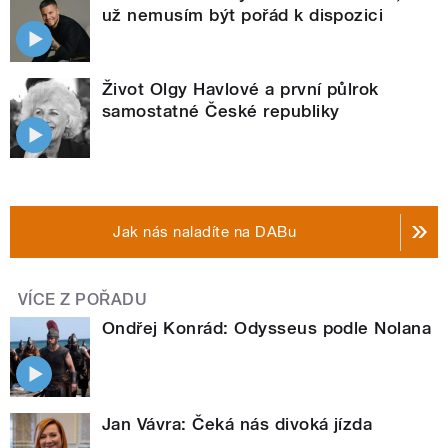
už nemusím být pořád k dispozici
Život Olgy Havlové a první půlrok
samostatné České republiky
Jak nás naladíte na DABu
VÍCE Z POŘADU
Ondřej Konrád: Odysseus podle Nolana
Jan Vávra: Čeká nás divoká jízda