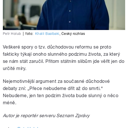
Petr Holub
|
foto:
Khalil Baalbaki
,
Český rozhlas
Veškeré spory o tzv. důchodovou reformu se proto
fakticky týkají onoho slunného podzimu života, za který
se nám stát zaručil. Přitom státním slibům jde věřit jen do
určité míry.
Nejemotivnější argument za současné důchodové
debaty zní: „Přece nebudeme dřít až do smrti.“
Nebudeme, jen ten podzim života bude slunný o něco
méně.
Autor je reportér serveru Seznam Zprávy