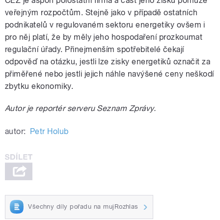
ČEZ je aspoň polostátní firma a část jeho zisků pomůže
veřejným rozpočtům. Stejně jako v případě ostatních
podnikatelů v regulovaném sektoru energetiky ovšem i
pro něj platí, že by měly jeho hospodaření prozkoumat
regulační úřady. Přinejmenším spotřebitelé čekají
odpověď na otázku, jestli lze zisky energetiků označit za
přiměřené nebo jestli jejich náhle navýšené ceny neškodí
zbytku ekonomiky.
Autor je reportér serveru Seznam Zprávy.
autor:
Petr Holub
Všechny díly pořadu na mujRozhlas