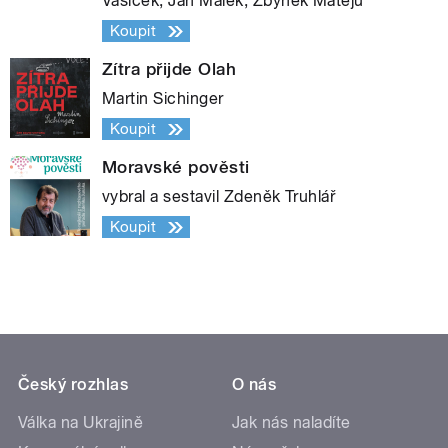
Vašíček, Jan Málek, Zbyněk Matějů
Koupit
Zítra přijde Olah
Martin Sichinger
Koupit
Moravské pověsti
vybral a sestavil Zdeněk Truhlář
Koupit
Český rozhlas
O nás
Válka na Ukrajině
Jak nás naladíte