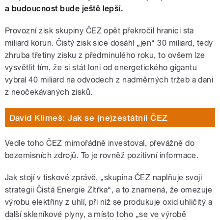
a budoucnost bude ještě lepší.
Provozní zisk skupiny ČEZ opět překročil hranici sta
miliard korun. Čistý zisk sice dosáhl „jen“ 30 miliard, tedy
zhruba třetiny zisku z předminulého roku, to ovšem lze
vysvětlit tím, že si stát loni od energetického gigantu
vybral 40 miliard na odvodech z nadměrných tržeb a dani
z neočekávaných zisků.
David Klimeš: Jak se (ne)zestátnil ČEZ
Vedle toho ČEZ mimořádně investoval, převážně do
bezemisních zdrojů. To je rovněž pozitivní informace.
Jak stojí v tiskové zprávě, „skupina ČEZ naplňuje svoji
strategii Čistá Energie Zítřka“, a to znamená, že omezuje
výrobu elektřiny z uhlí, při níž se produkuje oxid uhličitý a
další skleníkové plyny, a místo toho „se ve výrobě