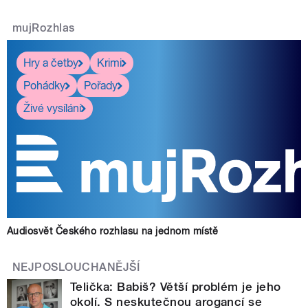
mujRozhlas
Hry a četby
Krimi
Pohádky
Pořady
Živé vysílání
Audiosvět Českého rozhlasu na jednom místě
NEJPOSLOUCHANĚJŠÍ
Telička: Babiš? Větší problém je jeho
okolí. S neskutečnou arogancí se