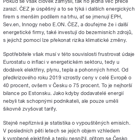
Pokud se však člověk zamyslí, tak ho jedna věc přece
zarazí. ČEZ je úspěšný a to se týká i dalších energických
firem s menším podílem na trhu, ať se jmenují EPH,
Sev.en, Innogy nebo E.ON. ČEZ, a doufejme že i další
energetické firmy, také investují do bezemisních zdrojů,
s jejichž pomocí lze překonat rizika klimatické změny.
Spotřebitele však musí v této souvislosti frustrovat údaje
Eurostatu o inflaci v energetickém sektoru, tedy u
dodávek elektřiny, plynu, tepla a pohonných hmot. Od
předkrizového roku 2019 vzrostly ceny v celé Evropě o
40 procent, ovšem v Česku o 75 procent. To je nejhorší
bilance po Estonsku. Jako kdyby dodavatelé energií
nebyli tak schopnými podnikateli, ale pouze uměli
šikovně zvyšovat tarify.
Stejně nepříznivá je statistika o vypouštěných emisích.
V posledních pěti letech se jejich objem vzhledem
k vyrobené elektřině a teplu nesnížil, přitom se Česko