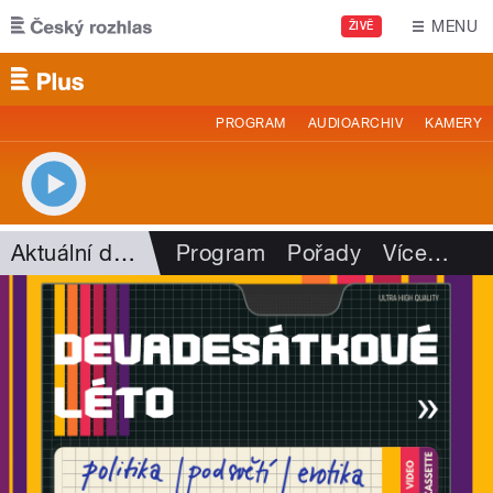
Přejít k hlavnímu obsahu
MENU
ŽIVĚ
PROGRAM
AUDIOARCHIV
KAMERY
Aktuální dění
Program
Pořady
Více
…