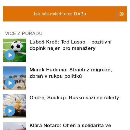
Jak nás naladíte na DABu
VÍCE Z POŘADU
Luboš Kreč: Ted Lasso – pozitivní
dopink nejen pro manažery
Marek Hudema: Strach z migrace,
zbraň v rukou politiků
Ondřej Soukup: Rusko sází na rakety
Klára Notaro: Oheň a solidarita ve