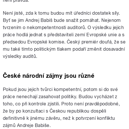
není pravda.
Není jisté, zda k tomu budou mít úředníci dostatek síly.
Byť se jim Andrej Babiš bude snažit pomáhat. Nejenom
tvrzením o nekompetentnosti auditorů. O výsledku jejich
práce hodlá jednat s představiteli zemí Evropské unie a s
předsedou Evropské komise. Český premiér doufá, že se
mu také tímto politickým tlakem podaří změnit dosavadní
výsledky auditů.
České národní zájmy jsou různé
Pokud jsou jejich tvůrci kompetentní, potom si do své
práce nenechají zasahovat politiky. Budou vycházet z
toho, co při kontrole zjistili. Proto není pravděpodobné,
že by po konzultaci s Českou republikou dospěli
definitivně k jinému závěru, než k potvrzení konfliktu
zájmů Andreje Babiše.