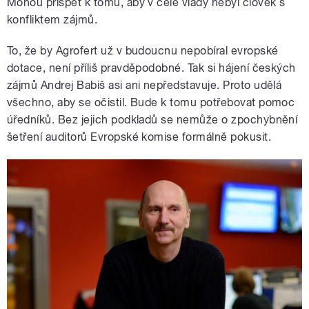
Mohou přispět k tomu, aby v čele vlády nebyl člověk s
konfliktem zájmů.
To, že by Agrofert už v budoucnu nepobíral evropské
dotace, není příliš pravděpodobné. Tak si hájení českých
zájmů Andrej Babiš asi ani nepředstavuje. Proto udělá
všechno, aby se očistil. Bude k tomu potřebovat pomoc
úředníků. Bez jejich podkladů se nemůže o zpochybnění
šetření auditorů Evropské komise formálně pokusit.