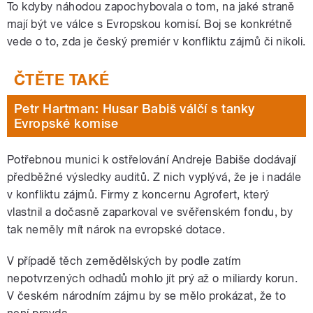
To kdyby náhodou zapochybovala o tom, na jaké straně
mají být ve válce s Evropskou komisí. Boj se konkrétně
vede o to, zda je český premiér v konfliktu zájmů či nikoli.
Petr Hartman: Husar Babiš válčí s tanky
Evropské komise
Potřebnou munici k ostřelování Andreje Babiše dodávají
předběžné výsledky auditů. Z nich vyplývá, že je i nadále
v konfliktu zájmů. Firmy z koncernu Agrofert, který
vlastnil a dočasně zaparkoval ve svěřenském fondu, by
tak neměly mít nárok na evropské dotace.
V případě těch zemědělských by podle zatím
nepotvrzených odhadů mohlo jít prý až o miliardy korun.
V českém národním zájmu by se mělo prokázat, že to