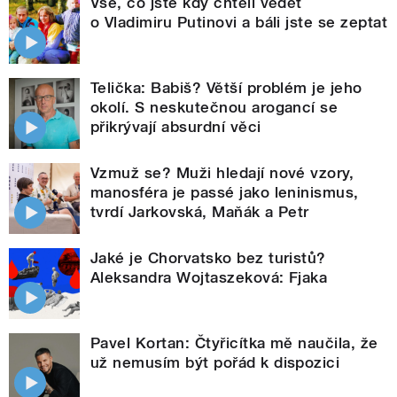
Vše, co jste kdy chtěli vědět
o Vladimiru Putinovi a báli jste se zeptat
Telička: Babiš? Větší problém je jeho
okolí. S neskutečnou arogancí se
přikrývají absurdní věci
Vzmuž se? Muži hledají nové vzory,
manosféra je passé jako leninismus,
tvrdí Jarkovská, Maňák a Petr
Jaké je Chorvatsko bez turistů?
Aleksandra Wojtaszeková: Fjaka
Pavel Kortan: Čtyřicítka mě naučila, že
už nemusím být pořád k dispozici