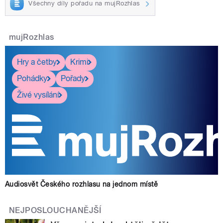
Všechny díly pořadu na mujRozhlas
mujRozhlas
Hry a četby
Krimi
Pohádky
Pořady
Živé vysílání
Audiosvět Českého rozhlasu na jednom místě
NEJPOSLOUCHANĚJŠÍ