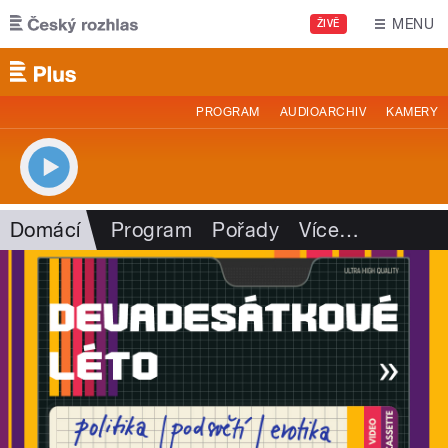
Přejít k hlavnímu obsahu
MENU
ŽIVĚ
PROGRAM
AUDIOARCHIV
KAMERY
Domácí
Program
Pořady
Více
…