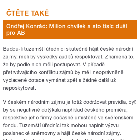
Ondřej Konrád: Milion chvilek a sto tisíc duší
pro AB
Budou-li tuzemští úředníci skutečně hájit české národní
zájmy, měli by výsledky auditů respektovat. Znamená to,
že by podle nich měli postupovat. V případě
přetrvávajícího konfliktu zájmů by měli neoprávněně
vyplacené dotace vymáhat zpět a žádné další už
neposkytovat.
V českém národním zájmu je totiž dodržovat pravidla, byť
by se negativně dotýkala například českého premiéra,
respektive jeho firmy dočasně umístěné ve svěřenském
fondu. Tuzemští úředníci tak mohou naplnit výzvu
poslanecké sněmovny a hájit české národní zájmy.