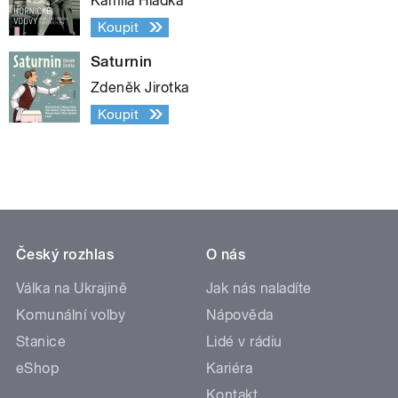
Kamila Hladká
Koupit
Saturnin
Zdeněk Jirotka
Koupit
Český rozhlas
O nás
Válka na Ukrajině
Jak nás naladíte
Komunální volby
Nápověda
Stanice
Lidé v rádiu
eShop
Kariéra
Kontakt