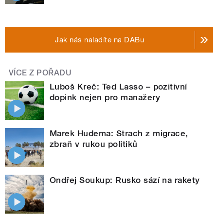
Jak nás naladíte na DABu
VÍCE Z POŘADU
Luboš Kreč: Ted Lasso – pozitivní
dopink nejen pro manažery
Marek Hudema: Strach z migrace,
zbraň v rukou politiků
Ondřej Soukup: Rusko sází na rakety