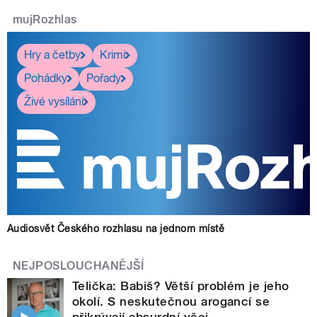
mujRozhlas
Hry a četby
Krimi
Pohádky
Pořady
Živé vysílání
Audiosvět Českého rozhlasu na jednom místě
NEJPOSLOUCHANĚJŠÍ
Telička: Babiš? Větší problém je jeho
okolí. S neskutečnou arogancí se
přikrývají absurdní věci