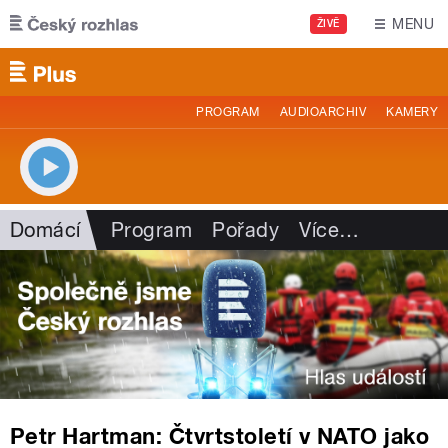
Přejít k hlavnímu obsahu
MENU
ŽIVĚ
PROGRAM
AUDIOARCHIV
KAMERY
Domácí
Program
Pořady
Více
…
Petr Hartman: Čtvrtstoletí v NATO jako