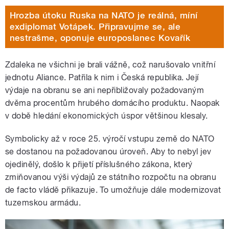
Hrozba útoku Ruska na NATO je reálná, míní
exdiplomat Votápek. Připravujme se, ale
nestrašme, oponuje europoslanec Kovařík
Zdaleka ne všichni je brali vážně, což narušovalo vnitřní
jednotu Aliance. Patřila k nim i Česká republika. Její
výdaje na obranu se ani nepřibližovaly požadovaným
dvěma procentům hrubého domácího produktu. Naopak
v době hledání ekonomických úspor většinou klesaly.
Symbolicky až v roce 25. výročí vstupu země do NATO
se dostanou na požadovanou úroveň. Aby to nebyl jev
ojedinělý, došlo k přijetí příslušného zákona, který
zmiňovanou výši výdajů ze státního rozpočtu na obranu
de facto vládě přikazuje. To umožňuje dále modernizovat
tuzemskou armádu.