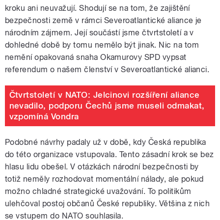
kroku ani neuvažují. Shodují se na tom, že zajištění
bezpečnosti země v rámci Severoatlantické aliance je
národním zájmem. Její součástí jsme čtvrtstoletí a v
dohledné době by tomu nemělo být jinak. Nic na tom
nemění opakovaná snaha Okamurovy SPD vypsat
referendum o našem členství v Severoatlantické alianci.
Čtvrtstoletí v NATO: Jelcinovi rozšíření aliance
nevadilo, podporu Čechů jsme museli odmakat,
vzpomíná Vondra
Podobné návrhy padaly už v době, kdy Česká republika
do této organizace vstupovala. Tento zásadní krok se bez
hlasu lidu obešel. V otázkách národní bezpečnosti by
totiž neměly rozhodovat momentální nálady, ale pokud
možno chladné strategické uvažování. To politikům
ulehčoval postoj občanů České republiky. Většina z nich
se vstupem do NATO souhlasila.