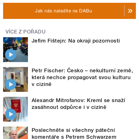
Jak nás naladíte na DABu
VÍCE Z POŘADU
Jefim Fištejn: Na okraji pozornosti
Petr Fischer: Česko – nekulturní země,
která nechce propagovat svou kulturu
v cizině
Alexandr Mitrofanov: Kreml se snaží
zasáhnout odpůrce i v cizině
Poslechněte si všechny páteční
komentáře s Petrem Schwarzem