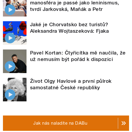
manosféra je passé jako leninismus,
tvrdí Jarkovská, Maňák a Petr
Jaké je Chorvatsko bez turistů?
Aleksandra Wojtaszeková: Fjaka
Pavel Kortan: Čtyřicítka mě naučila, že
už nemusím být pořád k dispozici
Život Olgy Havlové a první půlrok
samostatné České republiky
Jak nás naladíte na DABu