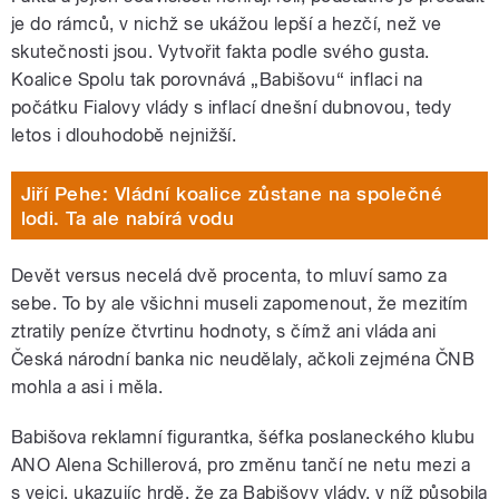
je do rámců, v nichž se ukážou lepší a hezčí, než ve
skutečnosti jsou. Vytvořit fakta podle svého gusta.
Koalice Spolu tak porovnává „Babišovu“ inflaci na
počátku Fialovy vlády s inflací dnešní dubnovou, tedy
letos i dlouhodobě nejnižší.
Jiří Pehe: Vládní koalice zůstane na společné
lodi. Ta ale nabírá vodu
Devět versus necelá dvě procenta, to mluví samo za
sebe. To by ale všichni museli zapomenout, že mezitím
ztratily peníze čtvrtinu hodnoty, s čímž ani vláda ani
Česká národní banka nic neudělaly, ačkoli zejména ČNB
mohla a asi i měla.
Babišova reklamní figurantka, šéfka poslaneckého klubu
ANO Alena Schillerová, pro změnu tančí ne netu mezi a
s vejci, ukazujíc hrdě, že za Babišovy vlády, v níž působila