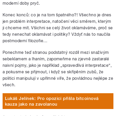
moderní doby pryč.
Konec konců: co je na tom špatného?! Všechno je dnes
jen problém interpretace, natočení věci směrem, kterým
ji chceme mít. Všichni se celý život oklamáváme, proč se
tedy nenechat oklamávat i politiky? Vždyť nás to naučila
postmoderní filozofie…
Ponechme teď stranou podstatný rozdíl mezi snaživým
sebeklamem a lhaním, zapomeňme na zjevně zastaralé
naivní pojmy, jako je například „spravedlivá interpretace“,
a pokusme se přijmout, i když se skřípěním zubů, že
politici manipulují v upřímné víře, že povládnou nejlépe ze
všech.
Lukáš Jelínek: Pro opozici přišla bitcoinová
kauza jako na zavolanou