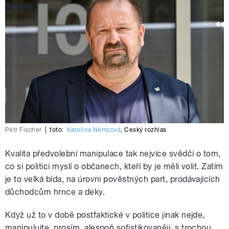
Petr Fischer
|
foto:
Karolína Němcová
,
Český rozhlas
Kvalita předvolební manipulace tak nejvíce svědčí o tom,
co si politici myslí o občanech, kteří by je měli volit. Zatím
je to velká bída, na úrovni pověstných part, prodávajících
důchodcům hrnce a deky.
Když už to v době postfaktické v politice jinak nejde,
manipulujte, prosím, alespoň sofistikovaněji, s trochou