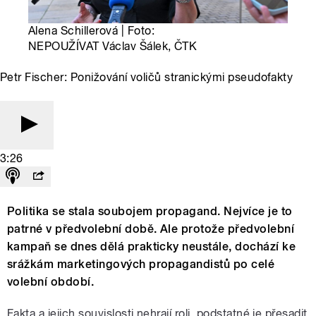
Alena Schillerová | Foto:
NEPOUŽÍVAT Václav Šálek, ČTK
Petr Fischer: Ponižování voličů stranickými pseudofakty
3:26
Politika se stala soubojem propagand. Nejvíce je to
patrné v předvolební době. Ale protože předvolební
kampaň se dnes dělá prakticky neustále, dochází ke
srážkám marketingových propagandistů po celé
volební období.
Fakta a jejich souvislosti nehrají roli, podstatné je přesadit