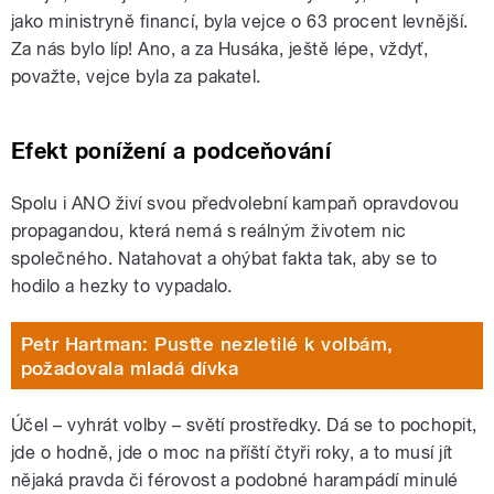
jako ministryně financí, byla vejce o 63 procent levnější.
Za nás bylo líp! Ano, a za Husáka, ještě lépe, vždyť,
považte, vejce byla za pakatel.
Efekt ponížení a podceňování
Spolu i ANO živí svou předvolební kampaň opravdovou
propagandou, která nemá s reálným životem nic
společného. Natahovat a ohýbat fakta tak, aby se to
hodilo a hezky to vypadalo.
Petr Hartman: Pusťte nezletilé k volbám,
požadovala mladá dívka
Účel – vyhrát volby – světí prostředky. Dá se to pochopit,
jde o hodně, jde o moc na příští čtyři roky, a to musí jít
nějaká pravda či férovost a podobné harampádí minulé