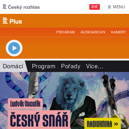
Přejít k hlavnímu obsahu
MENU
ŽIVĚ
PROGRAM
AUDIOARCHIV
KAMERY
Domácí
Program
Pořady
Více
…