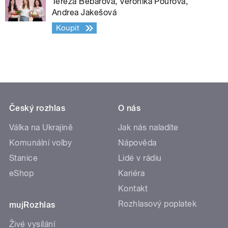
Tereza Bebarová, Veronika Pourová,
Andrea Jakešová
Koupit
Český rozhlas
O nás
Válka na Ukrajině
Jak nás naladíte
Komunální volby
Nápověda
Stanice
Lidé v rádiu
eShop
Kariéra
Kontakt
Rozhlasový poplatek
mujRozhlas
Živé vysílání