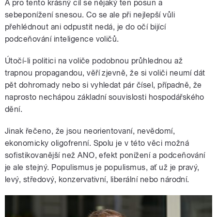
A pro tento krásný cíl se nějaký ten posun a
sebeponížení snesou. Co se ale při nejlepší vůli
přehlédnout ani odpustit nedá, je do očí bijící
podceňování inteligence voličů.
Útočí-li politici na voliče podobnou průhlednou až
trapnou propagandou, věří zjevně, že si voliči neumí dát
pět dohromady nebo si vyhledat pár čísel, případně, že
naprosto nechápou základní souvislosti hospodářského
dění.
Jinak řečeno, že jsou neorientovaní, nevědomí,
ekonomicky oligofrenní. Spolu je v této věci možná
sofistikovanější než ANO, efekt ponížení a podceňování
je ale stejný. Populismus je populismus, ať už je pravý,
levý, středový, konzervativní, liberální nebo národní.