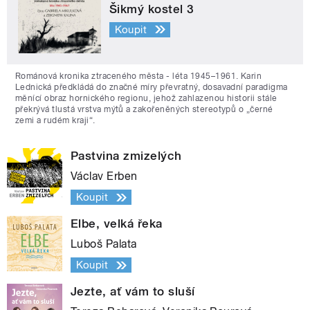
Šikmý kostel 3
Koupit
Románová kronika ztraceného města - léta 1945–1961. Karin
Lednická předkládá do značné míry převratný, dosavadní paradigma
měnící obraz hornického regionu, jehož zahlazenou historii stále
překrývá tlustá vrstva mýtů a zakořeněných stereotypů o „černé
zemi a rudém kraji“.
Pastvina zmizelých
Václav Erben
Koupit
Elbe, velká řeka
Luboš Palata
Koupit
Jezte, ať vám to sluší