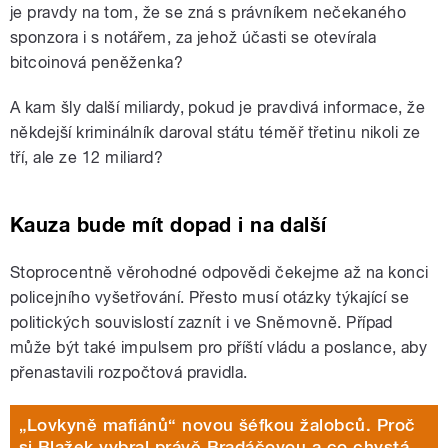
je pravdy na tom, že se zná s právníkem nečekaného
sponzora i s notářem, za jehož účasti se otevírala
bitcoinová peněženka?
A kam šly další miliardy, pokud je pravdivá informace, že
někdejší kriminálník daroval státu téměř třetinu nikoli ze
tří, ale ze 12 miliard?
Kauza bude mít dopad i na další
Stoprocentně věrohodné odpovědi čekejme až na konci
policejního vyšetřování. Přesto musí otázky týkající se
politických souvislostí zaznít i ve Sněmovně. Případ
může být také impulsem pro příští vládu a poslance, aby
přenastavili rozpočtová pravidla.
„Lovkyně mafiánů“ novou šéfkou žalobců. Proč
si Blažek vybral právě Bradáčovou a co chystá