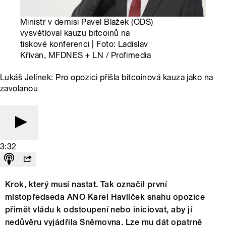
Ministr v demisi Pavel Blažek (ODS)
vysvětloval kauzu bitcoinů na
tiskové konferenci | Foto: Ladislav
Křivan, MFDNES + LN / Profimedia
Lukáš Jelínek: Pro opozici přišla bitcoinová kauza jako na
zavolanou
3:32
Krok, který musí nastat. Tak označil první
místopředseda ANO Karel Havlíček snahu opozice
přimět vládu k odstoupení nebo iniciovat, aby jí
nedůvěru vyjádřila Sněmovna. Lze mu dát opatrně