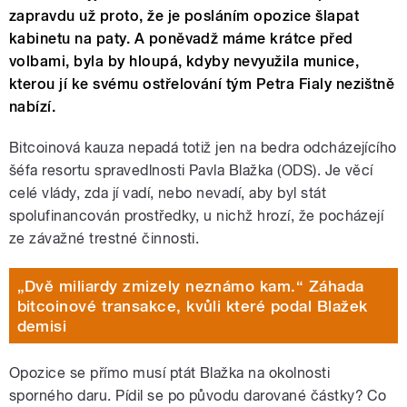
zapravdu už proto, že je posláním opozice šlapat
kabinetu na paty. A poněvadž máme krátce před
volbami, byla by hloupá, kdyby nevyužila munice,
kterou jí ke svému ostřelování tým Petra Fialy nezištně
nabízí.
Bitcoinová kauza nepadá totiž jen na bedra odcházejícího
šéfa resortu spravedlnosti Pavla Blažka (ODS). Je věcí
celé vlády, zda jí vadí, nebo nevadí, aby byl stát
spolufinancován prostředky, u nichž hrozí, že pocházejí
ze závažné trestné činnosti.
„Dvě miliardy zmizely neznámo kam.“ Záhada
bitcoinové transakce, kvůli které podal Blažek
demisi
Opozice se přímo musí ptát Blažka na okolnosti
sporného daru. Pídil se po původu darované částky? Co