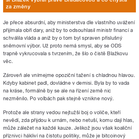
za změny
Je přece absurdní, aby ministerstva dle vlastního uvážení
přijímala obří dary, aniž by to odsouhlasil ministr financí a
schválila vláda a aniž by o tom byl spraven příslušný
sněmovní výbor. Už proto nemá smysl, aby se ODS
trapně vykrucovala s tvrzením, že šlo o čistě Blažkovu
věc.
Zároveň ale vnímejme opoziční tažení s chladnou hlavou.
Kdyby kabinet padl, dovládne v demisi. Byla by to vada
na kráse, formálně by se ale na řízení země nic
nezměnilo. Po volbách pak stejně vznikne nový.
Protože ale strany vedou nejtužší boj o voliče, kteří
nevědí, zda přijdou k urnám, nebo netuší, komu dají hlas,
může záležet na každé kauze. Jelikož jsou však koaliční
příznivci hákliví na čistotu politiky, může je bitcoinový