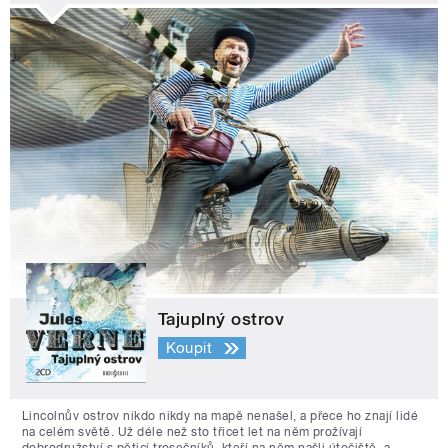
Tajuplný ostrov
Koupit
Lincolnův ostrov nikdo nikdy na mapě nenašel, a přece ho znají lidé
na celém světě. Už déle než sto třicet let na něm prožívají
dobrodružství s pěticí trosečníků, kteří na něm našli útočiště, a