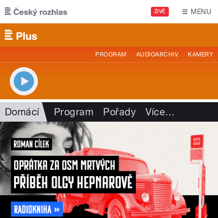
Přejít k hlavnímu obsahu
MENU
ŽIVĚ
PROGRAM
AUDIOARCHIV
KAMERY
Domácí
Program
Pořady
Více
…