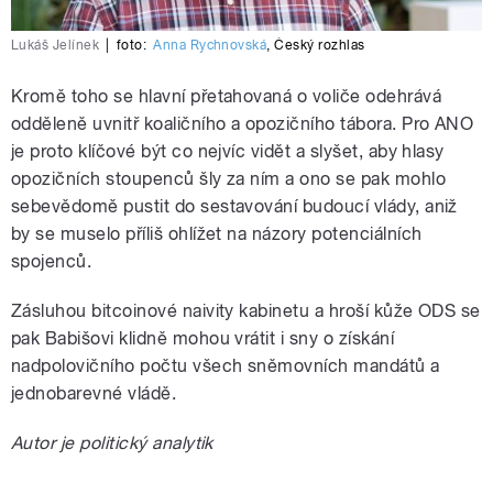
Lukáš Jelínek
|
foto:
Anna Rychnovská
,
Český rozhlas
Kromě toho se hlavní přetahovaná o voliče odehrává
odděleně uvnitř koaličního a opozičního tábora. Pro ANO
je proto klíčové být co nejvíc vidět a slyšet, aby hlasy
opozičních stoupenců šly za ním a ono se pak mohlo
sebevědomě pustit do sestavování budoucí vlády, aniž
by se muselo příliš ohlížet na názory potenciálních
spojenců.
Zásluhou bitcoinové naivity kabinetu a hroší kůže ODS se
pak Babišovi klidně mohou vrátit i sny o získání
nadpolovičního počtu všech sněmovních mandátů a
jednobarevné vládě.
Autor je politický analytik