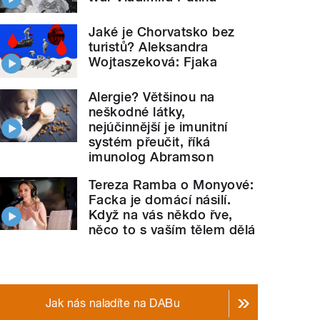
Jaké je Chorvatsko bez
turistů? Aleksandra
Wojtaszeková: Fjaka
Alergie? Většinou na
neškodné látky,
nejúčinnější je imunitní
systém přeučit, říká
imunolog Abramson
Tereza Ramba o Monyové:
Facka je domácí násilí.
Když na vás někdo řve,
něco to s vaším tělem dělá
Jak nás naladíte na DABu