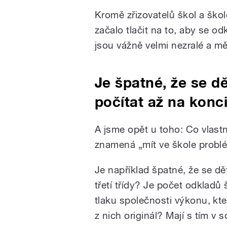
Kromě zřizovatelů škol a škole
začalo tlačit na to, aby se o
jsou vážně velmi nezralé a mě
Je špatné, že se dě
počítat až na konci 
A jsme opět u toho: Co vlast
znamená „mít ve škole probl
Je například špatné, že se dět
třetí třídy? Je počet odklad
tlaku společnosti výkonu, kte
z nich originál? Mají s tím 