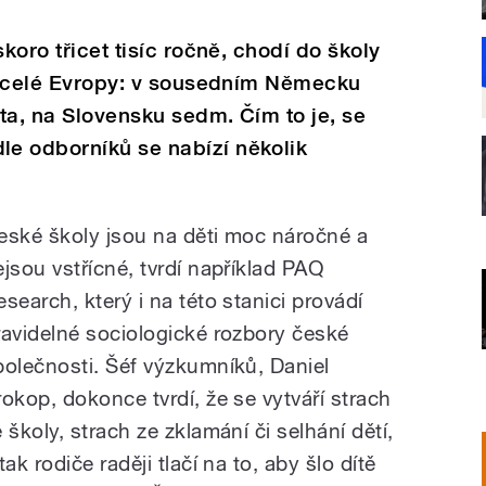
koro třicet tisíc ročně, chodí do školy
 z celé Evropy: v sousedním Německu
nta, na Slovensku sedm. Čím to je, se
e odborníků se nabízí několik
eské školy jsou na děti moc náročné a
ejsou vstřícné, tvrdí například PAQ
esearch, který i na této stanici provádí
ravidelné sociologické rozbory české
polečnosti. Šéf výzkumníků, Daniel
rokop, dokonce tvrdí, že se vytváří strach
 školy, strach ze zklamání či selhání dětí,
tak rodiče raději tlačí na to, aby šlo dítě