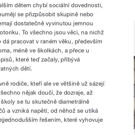
alším dětem chybí sociální dovednosti,
eumějí se přizpůsobit skupině nebo
emají dostatečně vyvinutou jemnou
otoriku. To všechno jsou věci, na nichž
e dá pracovat v raném věku, především
oma, méně ve školkách, a přece u
ápisů, které teď začaly, přibývá
atných dětí.
ně rodiče, kteří ale ve většině už sázejí
 všechno nějak doučí, že dozraje, až
školy se tu skutečně diametrálně
čů a vzniká napětí, od něhož se utíká
ejjednodušším řešením, které vyhovuje