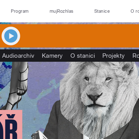
Program
mujRozhlas
Stanice
O r
Audioarchiv
Kamery
O stanici
Projekty
R