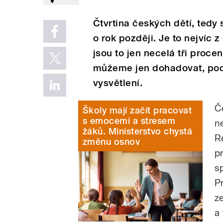
Čtvrtina českých dětí, tedy s
o rok později. Je to nejvíc
jsou to jen necelá tři proce
můžeme jen dohadovat, podl
vysvětlení.
Č
Školy mají začít pracovat
s emocemi a stresem
n
žáků. Ministerstvo chystá
R
změnu osnov
p
s
P
ze
a 