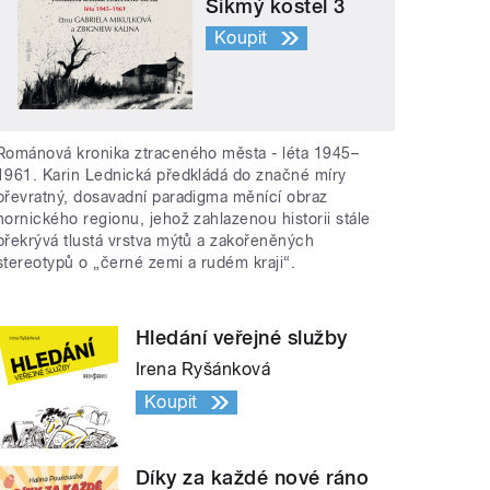
Šikmý kostel 3
Koupit
Románová kronika ztraceného města - léta 1945–
1961. Karin Lednická předkládá do značné míry
převratný, dosavadní paradigma měnící obraz
hornického regionu, jehož zahlazenou historii stále
překrývá tlustá vrstva mýtů a zakořeněných
stereotypů o „černé zemi a rudém kraji“.
Hledání veřejné služby
Irena Ryšánková
Koupit
Díky za každé nové ráno