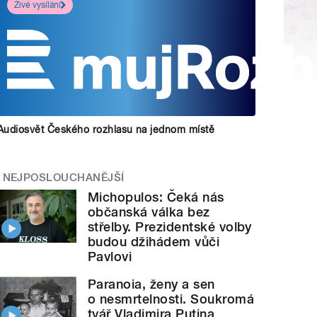
Živé vysílání
Audiosvět Českého rozhlasu na jednom místě
NEJPOSLOUCHANĚJŠÍ
Michopulos: Čeká nás
občanská válka bez
střelby. Prezidentské volby
budou džihádem vůči
Pavlovi
Paranoia, ženy a sen
o nesmrtelnosti. Soukromá
tvář Vladimira Putina