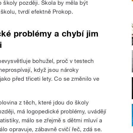
o školy později. Škola by měla být
 školu, tvrdí efektně Prokop.
cké problémy a chybí jim
i
 nevysvětluje bohužel, proč v testech
 neprospívají, když jsou nároky
ko před třiceti lety. Co se změnilo ve
olovina z těch, které jdou do školy
ozději, má logopedické problémy, uvádějí
tatistiky, málo se zřejmě s dětmi mluví a
álo opravuje, zábavně cvičí řeč, zdá se.