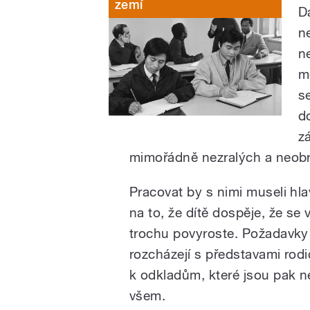
zemí
D
n
n
m
s
d
z
mimořádně nezralých a neobr
Pracovat by s nimi museli hlav
na to, že dítě dospěje, že se
trochu povyroste. Požadavky 
rozcházejí s představami rodi
k odkladům, které jsou pak n
všem.