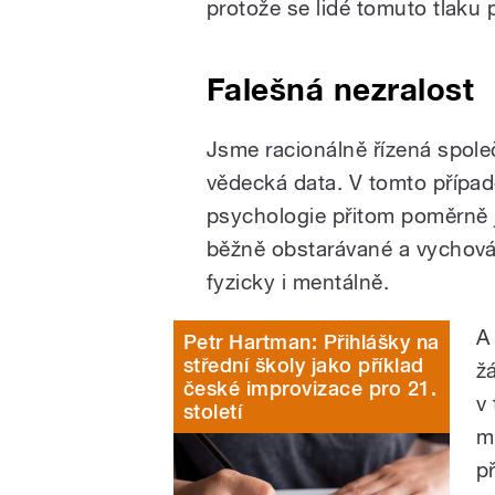
protože se lidé tomuto tlaku 
Falešná nezralost
Jsme racionálně řízená spole
vědecká data. V tomto přípa
psychologie přitom poměrně j
běžně obstarávané a vychováv
fyzicky i mentálně.
A
Petr Hartman: Přihlášky na
střední školy jako příklad
ž
české improvizace pro 21.
v 
století
m
p