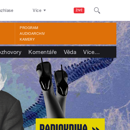
ozhlase
Více
ŽIVĚ
PROGRAM
AUDIOARCHIV
KAMERY
ozhovory
Komentáře
Věda
Více
…