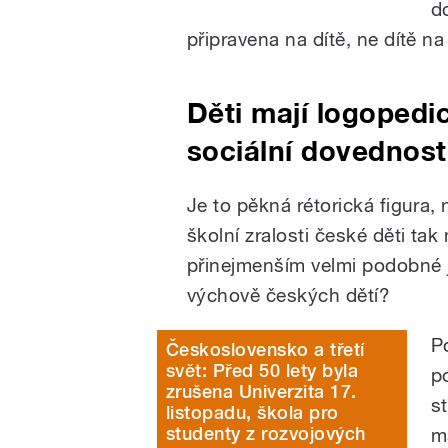
d
připravena na dítě, ne dítě na
Děti mají logopedi
sociální dovednost
Je to pěkná rétorická figura,
školní zralosti české děti tak
přinejmenším velmi podobné ja
výchově českých dětí?
P
Československo a třetí
svět: Před 50 lety byla
p
zrušena Univerzita 17.
s
listopadu, škola pro
studenty z rozvojových
m