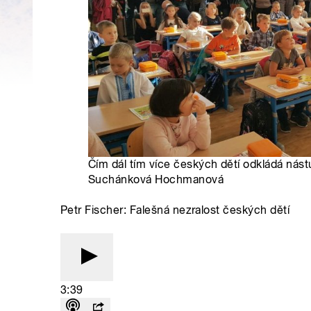
Čím dál tím více českých dětí odkládá nást
Suchánková Hochmanová
Petr Fischer: Falešná nezralost českých dětí
3:39