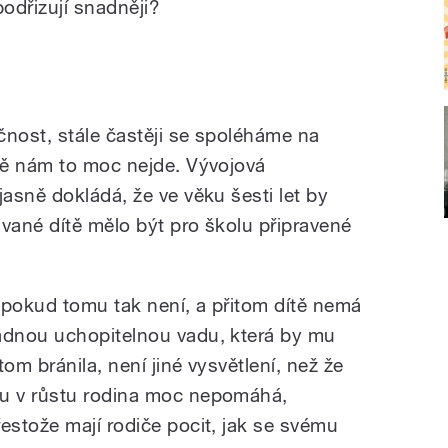
podřizují snadněji?
čnost, stále častěji se spoléháme na
dě nám to moc nejde. Vývojová
asně dokládá, že ve věku šesti let by
ané dítě mělo být pro školu připravené
 pokud tomu tak není, a přitom dítě nemá
ádnou uchopitelnou vadu, která by mu
tom bránila, není jiné vysvětlení, než že
u v růstu rodina moc nepomáhá,
řestože mají rodiče pocit, jak se svému