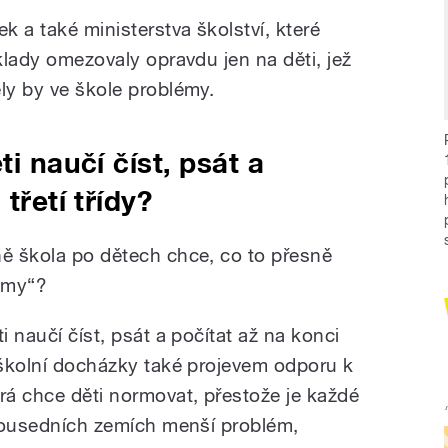
k a také ministerstva školství, které
dklady omezovaly opravdu jen na děti, jež
ly by ve škole problémy.
ti naučí číst, psát a
třetí třídy?
ně škola po dětech chce, co to přesně
émy“?
i naučí číst, psát a počítat až na konci
ů školní docházky také projevem odporu k
rá chce děti normovat, přestože je každé
v sousedních zemích menší problém,