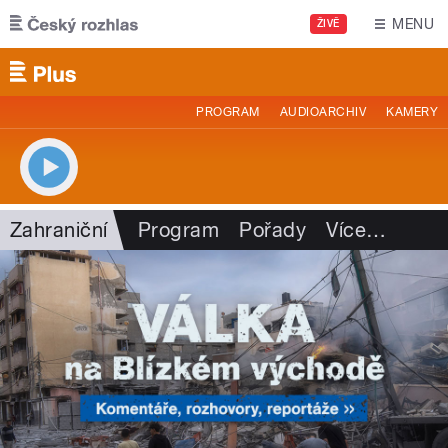
Přejít k hlavnímu obsahu
MENU
ŽIVĚ
PROGRAM
AUDIOARCHIV
KAMERY
Zahraniční
Program
Pořady
Více
…