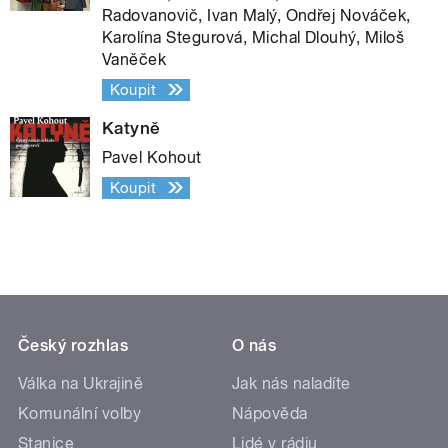
Radovanovič, Ivan Malý, Ondřej Nováček,
Karolína Stegurová, Michal Dlouhý, Miloš
Vaněček
Koupit
Katyně
Pavel Kohout
Koupit
Český rozhlas
O nás
Válka na Ukrajině
Jak nás naladíte
Komunální volby
Nápověda
Stanice
Lidé v rádiu