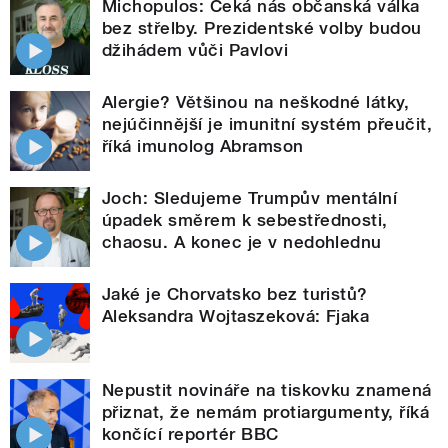
Michopulos: Čeká nás občanská válka
bez střelby. Prezidentské volby budou
džihádem vůči Pavlovi
Alergie? Většinou na neškodné látky,
nejúčinnější je imunitní systém přeučit,
říká imunolog Abramson
Joch: Sledujeme Trumpův mentální
úpadek směrem k sebestřednosti,
chaosu. A konec je v nedohlednu
Jaké je Chorvatsko bez turistů?
Aleksandra Wojtaszeková: Fjaka
Nepustit novináře na tiskovku znamená
přiznat, že nemám protiargumenty, říká
končící reportér BBC