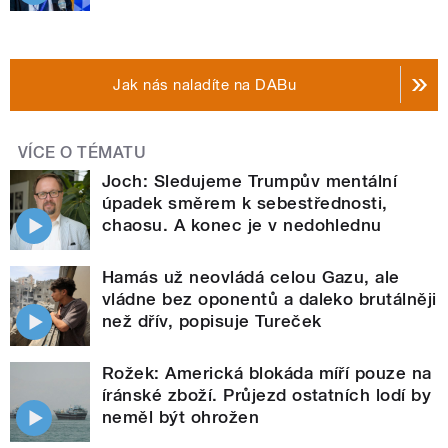
Jak nás naladíte na DABu
VÍCE O TÉMATU
Joch: Sledujeme Trumpův mentální
úpadek směrem k sebestřednosti,
chaosu. A konec je v nedohlednu
Hamás už neovládá celou Gazu, ale
vládne bez oponentů a daleko brutálněji
než dřív, popisuje Tureček
Rožek: Americká blokáda míří pouze na
íránské zboží. Průjezd ostatních lodí by
neměl být ohrožen