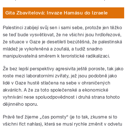
Gita Zbavitelová: Invaze Hamásu do Izraele
Palestinci zabíjejí svůj sen i sami sebe, protože jen těžko
se teď bude vysvětlovat, že ne všichni jsou hrdlořezové,
že situace v Gaze je desetiletí bezútěšná, že palestinská
mládež je vykořeněná a zoufalá, a tudíž snadno
manipulovatelná směrem k teroristické radikalizaci.
Že bez lepší perspektivy agresivita ještě poroste, tak jako
roste mezi laboratorními zvířaty, jež jsou podobně jako
lidé v Gaze hustě stlačena na sebe v ohraničených
akváriích. A že za toto společenské a ekonomické
vyhnívání nese spoluodpovědnost i druhá strana tohoto
dějinného sporu.
Právě teď žijeme „čas pomsty“ (je to tak, zkusme si to
všichni říct nahlas), která se musí rychle změnit v odvetu