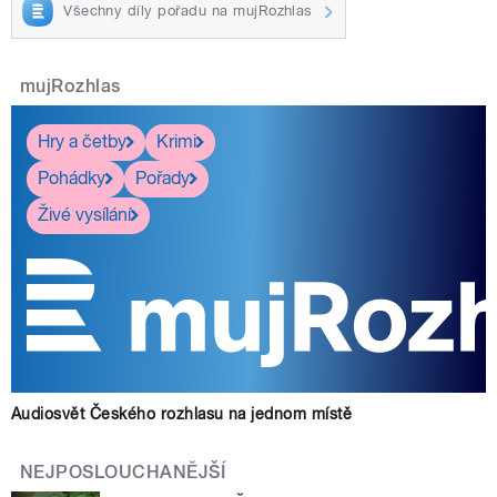
Všechny díly pořadu na mujRozhlas
mujRozhlas
Hry a četby
Krimi
Pohádky
Pořady
Živé vysílání
Audiosvět Českého rozhlasu na jednom místě
NEJPOSLOUCHANĚJŠÍ