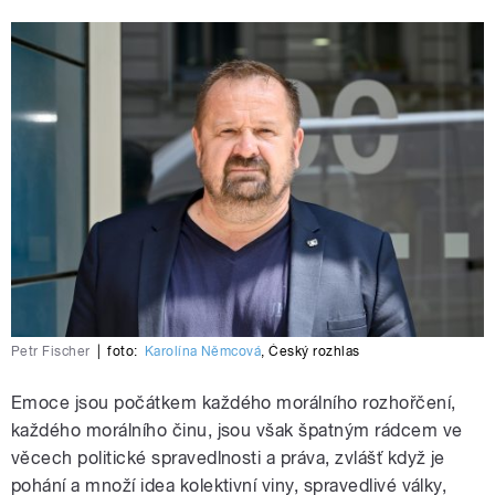
Petr Fischer
|
foto:
Karolína Němcová
,
Český rozhlas
Emoce jsou počátkem každého morálního rozhořčení,
každého morálního činu, jsou však špatným rádcem ve
věcech politické spravedlnosti a práva, zvlášť když je
pohání a množí idea kolektivní viny, spravedlivé války,