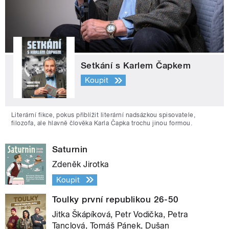
Setkání s Karlem Čapkem
Koupit
Literární fikce, pokus přiblížit literární nadsázkou spisovatele,
filozofa, ale hlavně člověka Karla Čapka trochu jinou formou.
Saturnin
Zdeněk Jirotka
Koupit
Toulky první republikou 26-50
Jitka Škápíková, Petr Vodička, Petra
Tanclová, Tomáš Pánek, Dušan