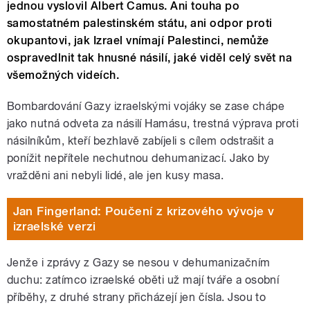
jednou vyslovil Albert Camus. Ani touha po
samostatném palestinském státu, ani odpor proti
okupantovi, jak Izrael vnímají Palestinci, nemůže
ospravedlnit tak hnusné násilí, jaké viděl celý svět na
všemožných videích.
Bombardování Gazy izraelskými vojáky se zase chápe
jako nutná odveta za násilí Hamásu, trestná výprava proti
násilníkům, kteří bezhlavě zabíjeli s cílem odstrašit a
ponížit nepřítele nechutnou dehumanizací. Jako by
vražděni ani nebyli lidé, ale jen kusy masa.
Jan Fingerland: Poučení z krizového vývoje v
izraelské verzi
Jenže i zprávy z Gazy se nesou v dehumanizačním
duchu: zatímco izraelské oběti už mají tváře a osobní
příběhy, z druhé strany přicházejí jen čísla. Jsou to