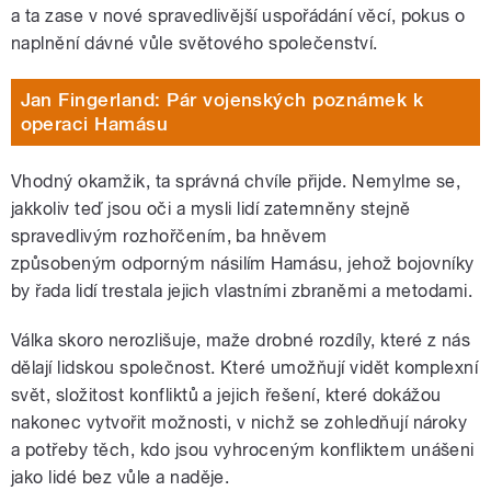
a ta zase v nové spravedlivější uspořádání věcí, pokus o
naplnění dávné vůle světového společenství.
Jan Fingerland: Pár vojenských poznámek k
operaci Hamásu
Vhodný okamžik, ta správná chvíle přijde. Nemylme se,
jakkoliv teď jsou oči a mysli lidí zatemněny stejně
spravedlivým rozhořčením, ba hněvem
způsobeným odporným násilím Hamásu, jehož bojovníky
by řada lidí trestala jejich vlastními zbraněmi a metodami.
Válka skoro nerozlišuje, maže drobné rozdíly, které z nás
dělají lidskou společnost. Které umožňují vidět komplexní
svět, složitost konfliktů a jejich řešení, které dokážou
nakonec vytvořit možnosti, v nichž se zohledňují nároky
a potřeby těch, kdo jsou vyhroceným konfliktem unášeni
jako lidé bez vůle a naděje.