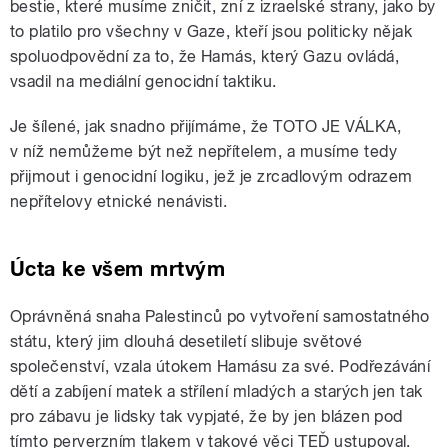
bestie, které musíme zničit, zní z izraelské strany, jako by
to platilo pro všechny v Gaze, kteří jsou politicky nějak
spoluodpovědní za to, že Hamás, který Gazu ovládá,
vsadil na mediální genocidní taktiku.
Je šílené, jak snadno přijímáme, že TOTO JE VÁLKA,
v níž nemůžeme být než nepřítelem, a musíme tedy
přijmout i genocidní logiku, jež je zrcadlovým odrazem
nepřítelovy etnické nenávisti.
Úcta ke všem mrtvým
Oprávněná snaha Palestinců po vytvoření samostatného
státu, který jim dlouhá desetiletí slibuje světové
společenství, vzala útokem Hamásu za své. Podřezávání
dětí a zabíjení matek a střílení mladých a starých jen tak
pro zábavu je lidsky tak vypjaté, že by jen blázen pod
tímto perverzním tlakem v takové věci TEĎ ustupoval.