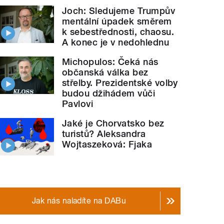
Joch: Sledujeme Trumpův
mentální úpadek směrem
k sebestřednosti, chaosu.
A konec je v nedohlednu
Michopulos: Čeká nás
občanská válka bez
střelby. Prezidentské volby
budou džihádem vůči
Pavlovi
Jaké je Chorvatsko bez
turistů? Aleksandra
Wojtaszeková: Fjaka
Jak nás naladíte na DABu