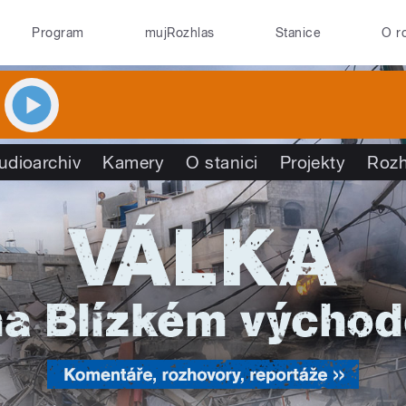
Program
mujRozhlas
Stanice
O r
udioarchiv
Kamery
O stanici
Projekty
Rozh