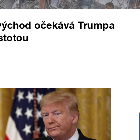
ý východ očekává Trumpa
istotou