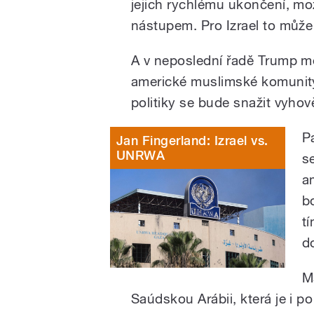
jejich rychlému ukončení, m
nástupem. Pro Izrael to může
A v neposlední řadě Trump me
americké muslimské komunity
politiky se bude snažit vyhov
P
Jan Fingerland: Izrael vs.
UNRWA
s
a
b
t
d
M
Saúdskou Arábii, která je i p