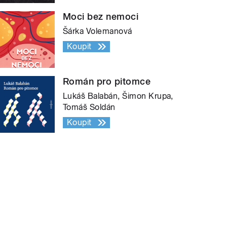
Moci bez nemoci
Šárka Volemanová
Koupit
Román pro pitomce
Lukáš Balabán, Šimon Krupa,
Tomáš Soldán
Koupit