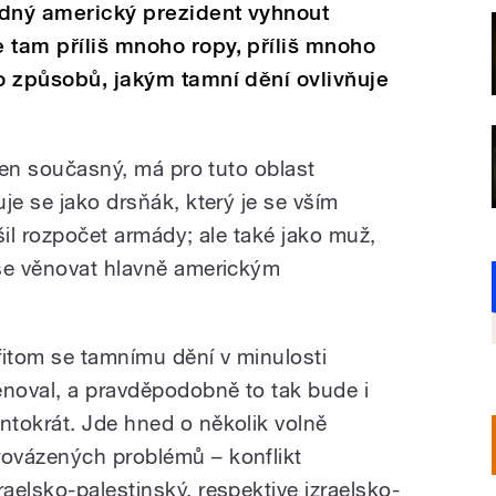
ádný americký prezident vyhnout
 tam příliš mnoho ropy, příliš mnoho
ho způsobů, jakým tamní dění ovlivňuje
 ten současný, má pro tuto oblast
je se jako drsňák, který je se vším
šil rozpočet armády; ale také jako muž,
 se věnovat hlavně americkým
řitom se tamnímu dění v minulosti
ěnoval, a pravděpodobně to tak bude i
entokrát. Jde hned o několik volně
rovázených problémů – konflikt
zraelsko-palestinský, respektive izraelsko-