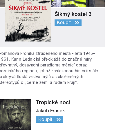
Šikmý kostel 3
Koupit
Románová kronika ztraceného města - léta 1945–
1961. Karin Lednická předkládá do značné míry
převratný, dosavadní paradigma měnící obraz
hornického regionu, jehož zahlazenou historii stále
překrývá tlustá vrstva mýtů a zakořeněných
stereotypů o „černé zemi a rudém kraji“.
Tropické noci
Jakub Fránek
Koupit