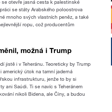
 se otevře jasná cesta k palestinské
práci se státy Arabského poloostrova
iné mnoho svých vlastních peněz, a také
 nejlevnější ropu, což producentům
měnil, možná i Trump
í jistě i v Teheránu. Teoreticky by Trump
 i americký útok na tamní jaderná
skou infrastrukturu, jenže to by si
ty ani Saúdi. Ti se navíc s Teheránem
dkování nikoli Bidena, ale Číny, a budou