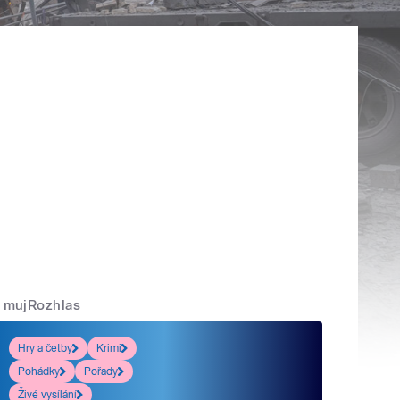
mujRozhlas
Hry a četby
Krimi
Pohádky
Pořady
Živé vysílání