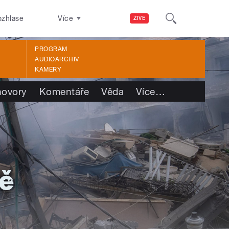
ozhlase
Více
ŽIVĚ
PROGRAM
AUDIOARCHIV
KAMERY
ovory
Komentáře
Věda
Více
…