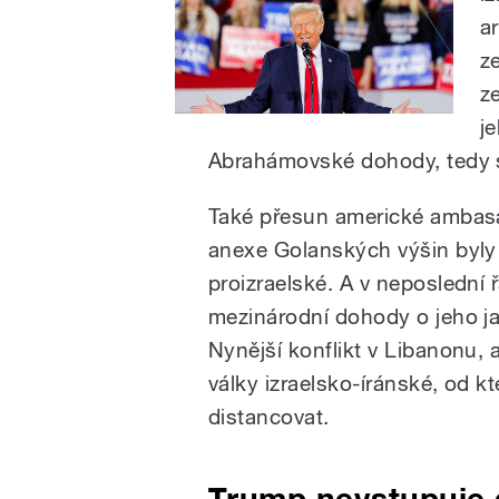
a
z
z
j
Abrahámovské dohody, tedy s
Také přesun americké ambasá
anexe Golanských výšin byly
proizraelské. A v neposlední ř
mezinárodní dohody o jeho ja
Nynější konflikt v Libanonu, 
války izraelsko-íránské, od k
distancovat.
Trump nevstupuje 