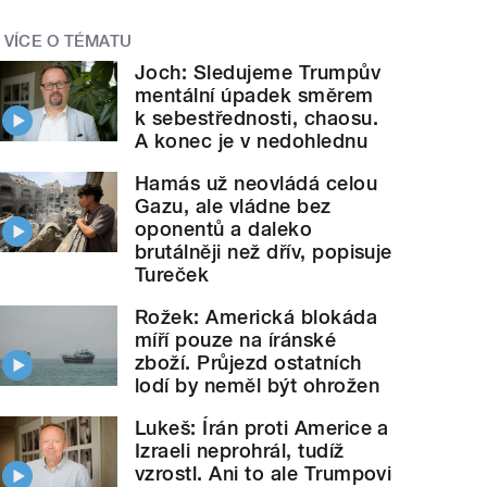
VÍCE O TÉMATU
Joch: Sledujeme Trumpův
mentální úpadek směrem
k sebestřednosti, chaosu.
A konec je v nedohlednu
Hamás už neovládá celou
Gazu, ale vládne bez
oponentů a daleko
brutálněji než dřív, popisuje
Tureček
Rožek: Americká blokáda
míří pouze na íránské
zboží. Průjezd ostatních
lodí by neměl být ohrožen
Lukeš: Írán proti Americe a
Izraeli neprohrál, tudíž
vzrostl. Ani to ale Trumpovi