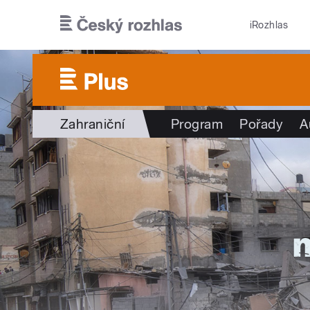
Přejít k hlavnímu obsahu
iRozhlas
Zahraniční
Program
Pořady
A