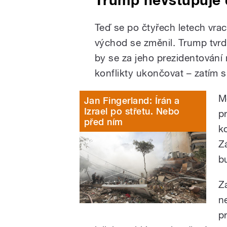
Teď se po čtyřech letech vrací
východ se změnil. Trump tvrdí,
by se za jeho prezidentování 
konflikty ukončovat – zatím 
M
Jan Fingerland: Írán a
Izrael po střetu. Nebo
pr
před ním
ko
Z
b
Z
n
p