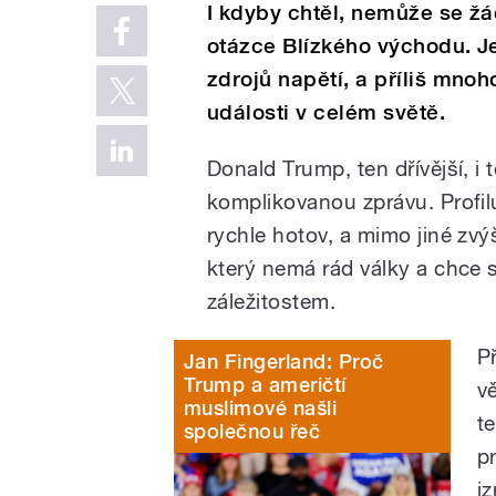
I kdyby chtěl, nemůže se ž
otázce Blízkého východu. Je
zdrojů napětí, a příliš mno
události v celém světě.
Donald Trump, ten dřívější, i
komplikovanou zprávu. Profilu
rychle hotov, a mimo jiné zvý
který nemá rád války a chce
záležitostem.
P
Jan Fingerland: Proč
Trump a američtí
v
muslimové našli
t
společnou řeč
p
i