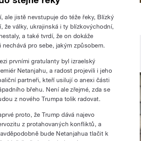
, ale jistě nevstupuje do téže řeky, Blízký
 že války, ukrajinská i ty blízkovýchodní,
nestaly, a také tvrdí, že on dokáže
si nechává pro sebe, jakým způsobem.
ezi prvními gratulanty byl izraelský
emiér Netanjahu, a radost projevili i jeho
aliční partneři, kteří usilují o anexi části
ápadního břehu. Není ale zřejmé, zda se
udou z nového Trumpa tolik radovat.
aprvé proto, že Trump dává najevo
ervozitu z protahovaných konfliktů, a
ravděpodobně bude Netanjahua tlačit k