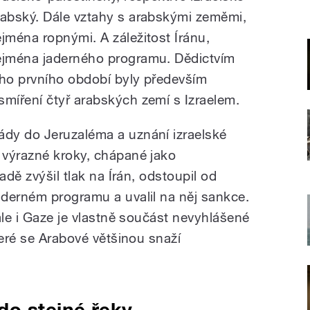
rabský. Dále vztahy s arabskými zeměmi,
ejména ropnými. A záležitost Íránu,
ejména jaderného programu. Dědictvím
eho prvního období byly především
míření čtyř arabských zemí s Izraelem.
dy do Jeruzaléma a uznání izraelské
 výrazné kroky, chápané jako
adě zvýšil tlak na Írán, odstoupil od
derném programu a uvalil na něj sankce.
ale i Gaze je vlastně součást nevyhlášené
teré se Arabové většinou snaží
do stejné řeky