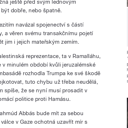
ožná ještě před svým lednovým
 být dobře, nebo špatně.
zitím navázal spojenectví s částí
, a věren svému transakčnímu pojetí
ět jim i jejich mateřským zemím.
alestinská reprezentace, ta v Ramalláhu,
e v minulém období kvůli jeruzalémské
mbasádě rozhodla Trumpa ke své škodě
ojkotovat, tuto chybu už třeba neudělá,
ím spíše, že se nyní musí prosadit v
omácí politice proti Hamásu.
ahmúd Abbás bude mít za sebou
o válce v Gaze ochotná uzavřít mír s