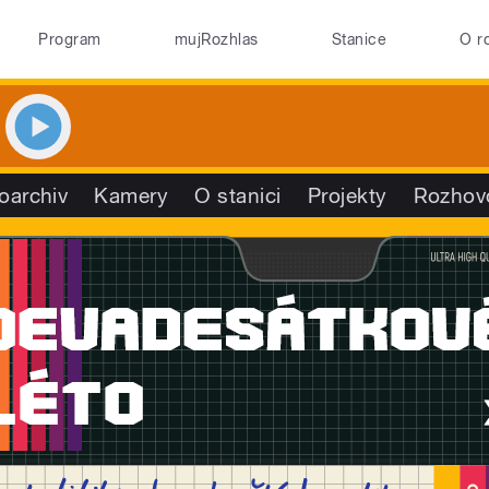
Program
mujRozhlas
Stanice
O r
oarchiv
Kamery
O stanici
Projekty
Rozhov