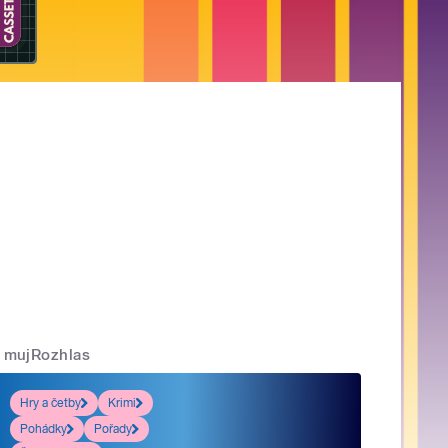
mujRozhlas
Hry a četby
Krimi
Pohádky
Pořady