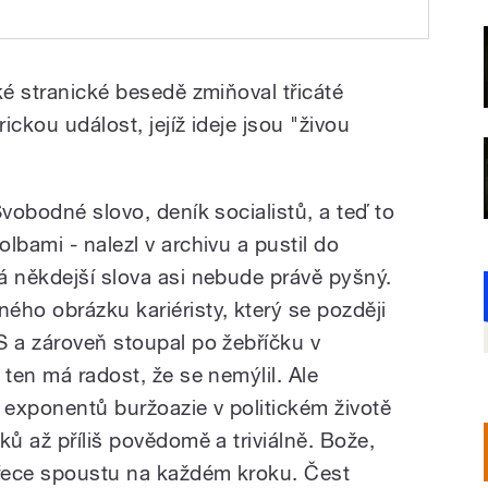
ly kdysi normou
ké stranické besedě zmiňoval třicáté
ckou událost, jejíž ideje jsou "živou
Svobodné slovo, deník socialistů, a teď to
lbami - nalezl v archivu a pustil do
á někdejší slova asi nebude právě pyšný.
ého obrázku kariéristy, který se později
S a zároveň stoupal po žebříčku v
 ten má radost, že se nemýlil. Ale
 exponentů buržoazie v politickém životě
ků až příliš povědomě a triviálně. Bože,
přece spoustu na každém kroku. Čest