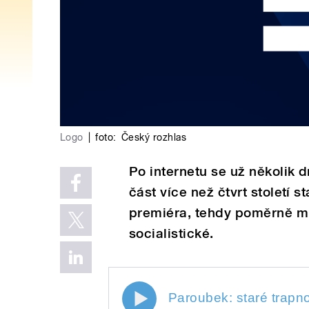
Logo
|
foto:
Český rozhlas
Po internetu se už několik dn
část více než čtvrt století
premiéra, tehdy poměrně m
socialistické.
Paroubek: staré trapno