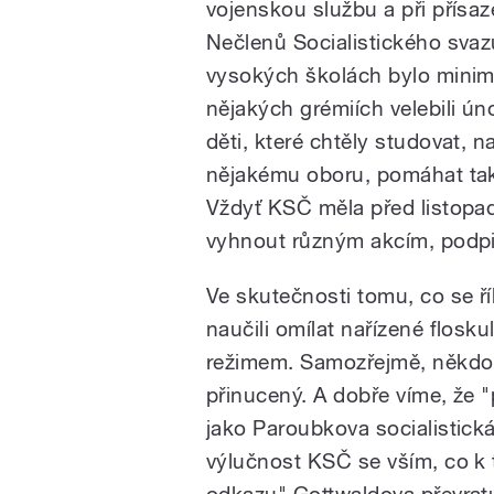
vojenskou službu a při přísaze
Nečlenů Socialistického svaz
vysokých školách bylo minim
nějakých grémiích velebili ún
děti, které chtěly studovat, 
nějakému oboru, pomáhat také
Vždyť KSČ měla před listopad
vyhnout různým akcím, podp
Ve skutečnosti tomu, co se řík
naučili omílat nařízené flos
režimem. Samozřejmě, někdo by
přinucený. A dobře víme, že "
jako Paroubkova socialistick
výlučnost KSČ se vším, co k 