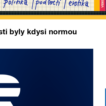
sti byly kdysi normou