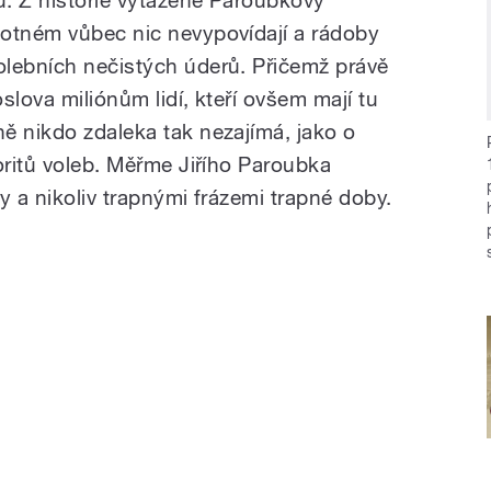
. Z historie vytažené Paroubkovy
motném vůbec nic nevypovídají a rádoby
olebních nečistých úderů. Přičemž právě
slova miliónům lidí, kteří ovšem mají tu
ě nikdo zdaleka tak nezajímá, jako o
oritů voleb. Měřme Jiřího Paroubka
y a nikoliv trapnými frázemi trapné doby.