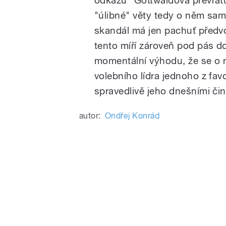
odkazu" Gottwaldova převratu
"úlibné" věty tedy o něm sa
skandál má jen pachuť předv
tento míří zároveň pod pás do
momentální výhodu, že se o n
volebního lídra jednoho z fav
spravedlivě jeho dnešními čin
autor:
Ondřej Konrád