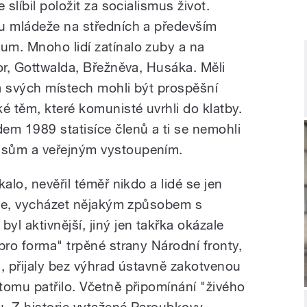
 slíbil položit za socialismus život.
u mládeže na středních a především
um. Mnoho lidí zatínalo zuby a na
or, Gottwalda, Břežněva, Husáka. Měli
na svých místech mohli být prospěšní
 těm, které komunisté uvrhli do klatby.
em 1989 statisíce členů a ti se nemohli
isům a veřejným vystoupením.
alo, nevěřil téměř nikdo a lidé se jen
kule, vycházet nějakým způsobem s
l aktivnější, jiný jen takřka okázale
pro forma" trpěné strany Národní fronty,
á, přijaly bez výhrad ústavně zakotvenou
tomu patřilo. Včetně připomínání "živého