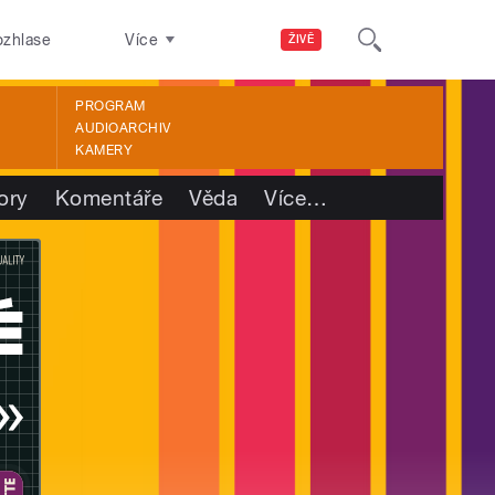
ozhlase
Více
ŽIVĚ
PROGRAM
AUDIOARCHIV
KAMERY
ory
Komentáře
Věda
Více
…