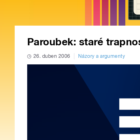
Paroubek: staré trapno
26. duben 2006
Názory a argumenty