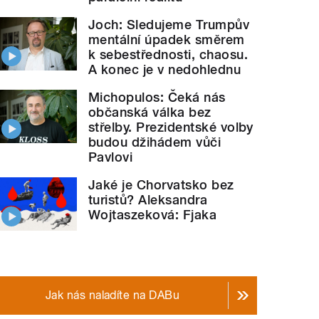
Joch: Sledujeme Trumpův
mentální úpadek směrem
k sebestřednosti, chaosu.
A konec je v nedohlednu
Michopulos: Čeká nás
občanská válka bez
střelby. Prezidentské volby
budou džihádem vůči
Pavlovi
Jaké je Chorvatsko bez
turistů? Aleksandra
Wojtaszeková: Fjaka
Jak nás naladíte na DABu