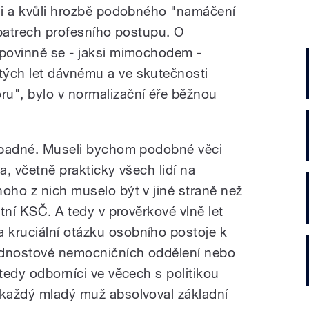
ěli a kvůli hrozbě podobného "namáčení
h patrech profesního postupu. O
 povinně se - jaksi mimochodem -
tých let dávnému a ve skutečnosti
u", bylo v normalizační éře běžnou
řípadné. Museli bychom podobné věci
da, včetně prakticky všech lidí na
noho z nich muselo být v jiné straně než
itní KSČ. A tedy v prověrkové vlně let
 kruciální otázku osobního postoje k
ednostové nemocničních oddělení nebo
 tedy odborníci ve věcech s politikou
 každý mladý muž absolvoval základní