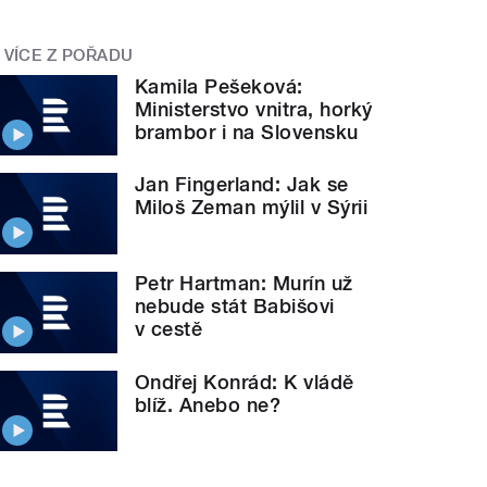
VÍCE Z POŘADU
Kamila Pešeková:
Ministerstvo vnitra, horký
brambor i na Slovensku
Jan Fingerland: Jak se
Miloš Zeman mýlil v Sýrii
Petr Hartman: Murín už
nebude stát Babišovi
v cestě
Ondřej Konrád: K vládě
blíž. Anebo ne?