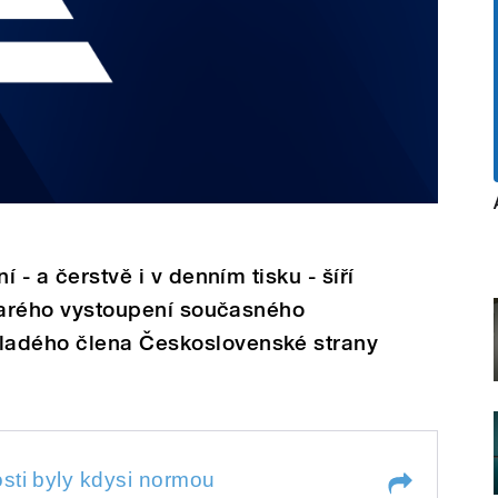
í - a čerstvě i v denním tisku - šíří
 starého vystoupení současného
ladého člena Československé strany
sti byly kdysi normou