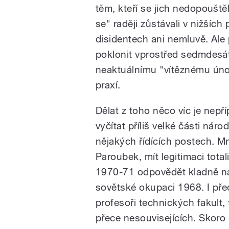
pause
těm, kteří se jich nedopoušt
se" raději zůstávali v nižšíc
disidentech ani nemluvě. Ale
poklonit vprostřed sedmdesá
neaktuálnímu "vítěznému únor
praxí.
Dělat z toho něco víc je nep
vyčítat příliš velké části náro
nějakých řídících postech. M
Paroubek, mít legitimaci total
1970-71 odpovědět kladně na
sovětské okupaci 1968. I př
profesoři technických fakult,
přece nesouvisejících. Skoro