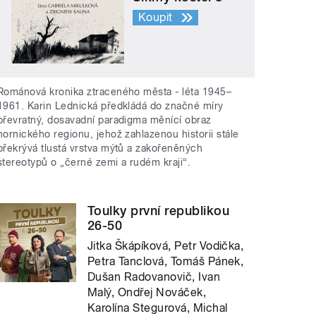
Koupit
Románová kronika ztraceného města - léta 1945–
1961. Karin Lednická předkládá do značné míry
převratný, dosavadní paradigma měnící obraz
hornického regionu, jehož zahlazenou historii stále
překrývá tlustá vrstva mýtů a zakořeněných
stereotypů o „černé zemi a rudém kraji“.
Toulky první republikou
26-50
Jitka Škápíková, Petr Vodička,
Petra Tanclová, Tomáš Pánek,
Dušan Radovanovič, Ivan
Malý, Ondřej Nováček,
Karolína Stegurová, Michal