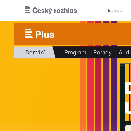
Přejít k hlavnímu obsahu
iRozhlas
Domácí
Program
Pořady
Audi