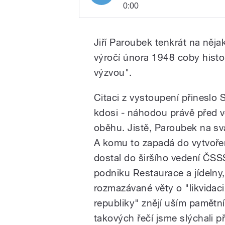
0:00
Play
Paroubek: staré trapnosti by
Jiří Paroubek tenkrát na něja
výročí února 1948 coby histori
výzvou".
Citaci z vystoupení přineslo 
kdosi - náhodou právě před vo
oběhu. Jistě, Paroubek na sv
/
A komu to zapadá do vytvořen
dostal do širšího vedení ČSS
podniku Restaurace a jídelny,
rozmazávané věty o "likvidaci
republiky" znějí uším pamětní
takových řečí jsme slýchali 