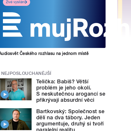
Živé vysílání
Audiosvět Českého rozhlasu na jednom místě
NEJPOSLOUCHANĚJŠÍ
Telička: Babiš? Větší
problém je jeho okolí.
S neskutečnou arogancí se
přikrývají absurdní věci
Bartkovský: Společnost se
dělí na dva tábory. Jeden
argumentuje, druhý si tvoří
paralelní realitu