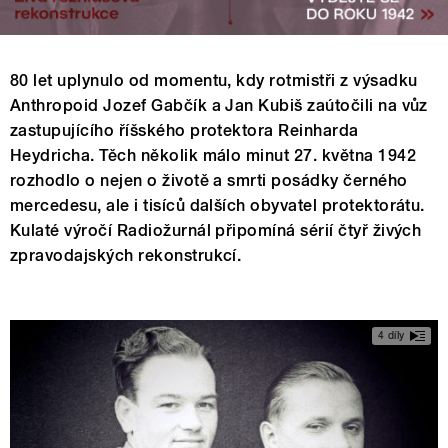
80 let uplynulo od momentu, kdy rotmistři z výsadku
Anthropoid Jozef Gabčík a Jan Kubiš zaútočili na vůz
zastupujícího říšského protektora Reinharda
Heydricha. Těch několik málo minut 27. května 1942
rozhodlo o nejen o životě a smrti posádky černého
mercedesu, ale i tisíců dalších obyvatel protektorátu.
Kulaté výročí Radiožurnál připomíná sérií čtyř živých
zpravodajských rekonstrukcí.
4 díly