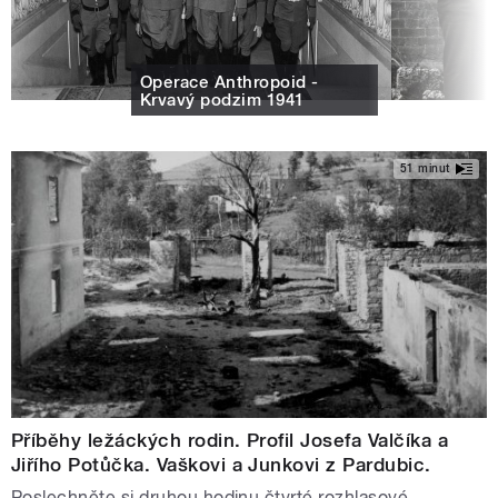
Operace Anthropoid -
Krvavý podzim 1941
51 minut
Příběhy ležáckých rodin. Profil Josefa Valčíka a
Jiřího Potůčka. Vaškovi a Junkovi z Pardubic.
Poslechněte si druhou hodinu čtvrté rozhlasové