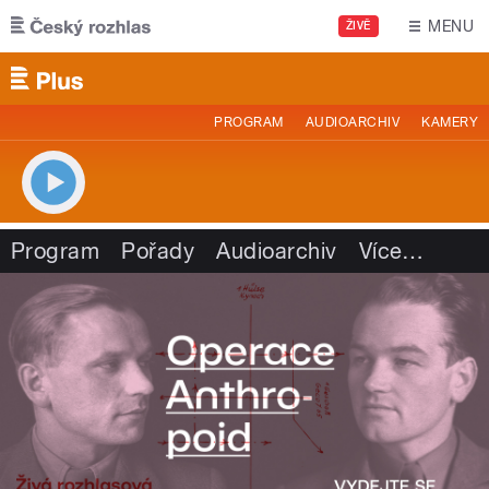
Přejít k hlavnímu obsahu
MENU
ŽIVĚ
PROGRAM
AUDIOARCHIV
KAMERY
Program
Pořady
Audioarchiv
Více
…