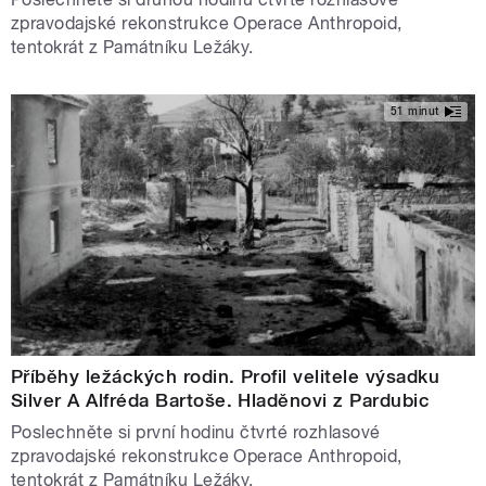
zpravodajské rekonstrukce Operace Anthropoid,
tentokrát z Památníku Ležáky.
51 minut
Příběhy ležáckých rodin. Profil velitele výsadku
Silver A Alfréda Bartoše. Hladěnovi z Pardubic
Poslechněte si první hodinu čtvrté rozhlasové
zpravodajské rekonstrukce Operace Anthropoid,
tentokrát z Památníku Ležáky.