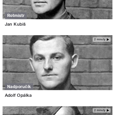
Rotmistr
Jan Kubiš
2 minuty
Nadporučík
Adolf Opálka
2 minuty