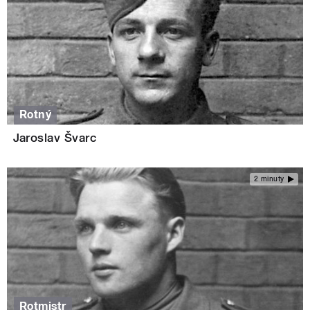
Rotný
Jaroslav Švarc
2 minuty
Rotmistr