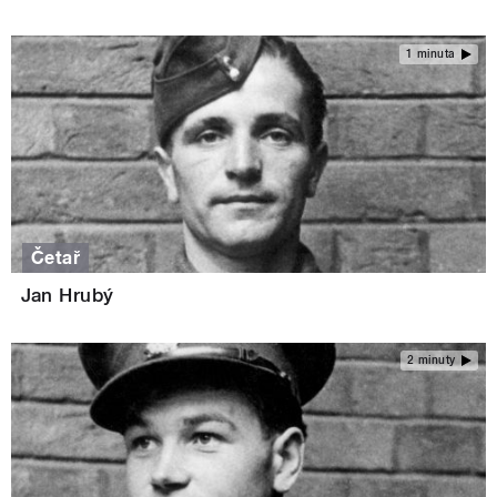
1 minuta
Četař
Jan Hrubý
2 minuty