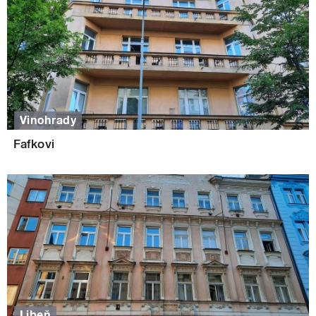
Vinohrady
Fafkovi
Libeň