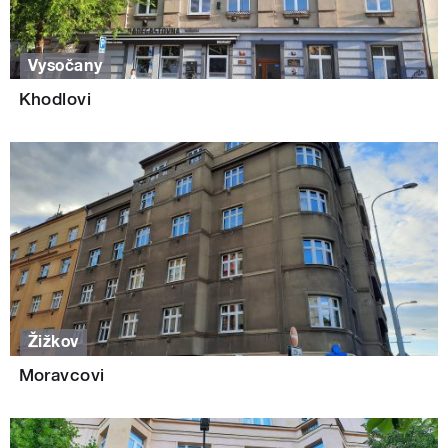
Vysočany
Khodlovi
Žižkov
Moravcovi