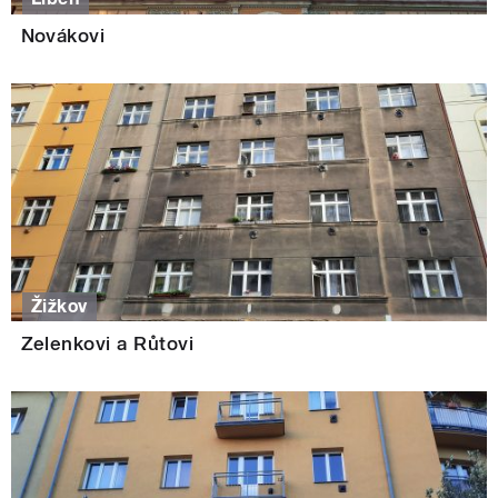
Novákovi
Žižkov
Zelenkovi a Růtovi