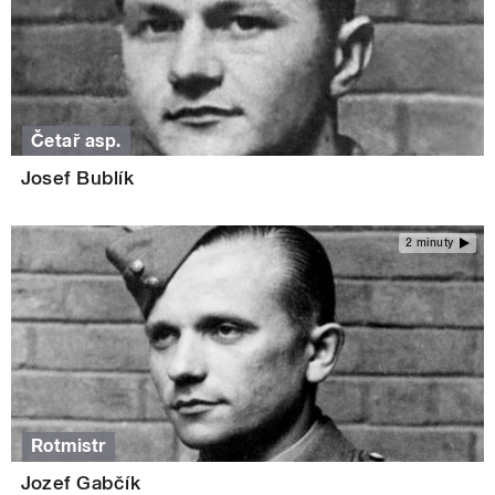
Četař asp.
Josef Bublík
2 minuty
Rotmistr
Jozef Gabčík