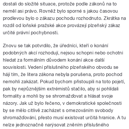
dostali do složité situace, protože podle zákonů na to
neměl asi právo. Rovněž bylo sporné s jakou časovou
prodlevou bylo o zákazu pochodu rozhodnuto. Zkrátka na
rozdíl od loňské pražské akce provázejí plzeňský zákaz
určité právní pochybnosti.
Znovu se tak potvrdilo, že úředníci, kteří o konání
podobných akcí rozhodují, nejsou schopni nebo ochotni
hledat za formálním důvodem konání akce další
souvislosti. Vedení příslušného plzeňského obvodu se
hájí tím, že litera zákona nebyla porušena, proto pochod
nemohli zakázat. Pokud bychom přistoupili na toto pojetí,
pak by nejrůznějším extrémistů stačilo, aby si pohlídali
formality a mohli by se shromažďovat a hlásat svoje
názory. Jak už bylo řečeno, v demokratické společnosti
by se mělo citlivě zacházet s omezováním svobody
shromažďování, přesto musí existovat určitá hranice. A tu
nelze jednoznačně narýsovat zněním příslušného