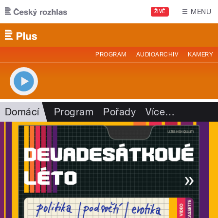
Přejít k hlavnímu obsahu
MENU
ŽIVĚ
PROGRAM
AUDIOARCHIV
KAMERY
Domácí
Program
Pořady
Více
…