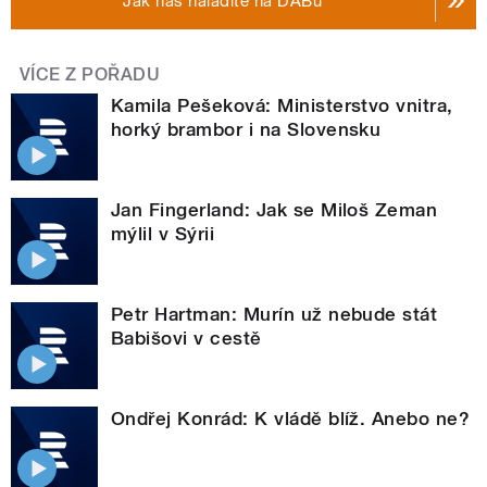
Jak nás naladíte na DABu
VÍCE Z POŘADU
Kamila Pešeková: Ministerstvo vnitra,
horký brambor i na Slovensku
Jan Fingerland: Jak se Miloš Zeman
mýlil v Sýrii
Petr Hartman: Murín už nebude stát
Babišovi v cestě
Ondřej Konrád: K vládě blíž. Anebo ne?