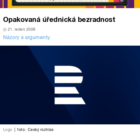
Opakovaná úřednická bezradnost
21. leden 2008
Názory a argumenty
Logo
|
foto:
Český rozhlas