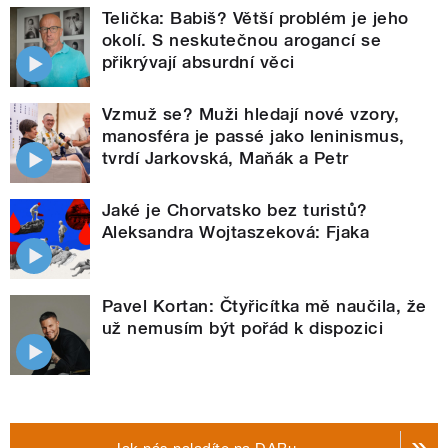
Telička: Babiš? Větší problém je jeho
okolí. S neskutečnou arogancí se
přikrývají absurdní věci
Vzmuž se? Muži hledají nové vzory,
manosféra je passé jako leninismus,
tvrdí Jarkovská, Maňák a Petr
Jaké je Chorvatsko bez turistů?
Aleksandra Wojtaszeková: Fjaka
Pavel Kortan: Čtyřicítka mě naučila, že
už nemusím být pořád k dispozici