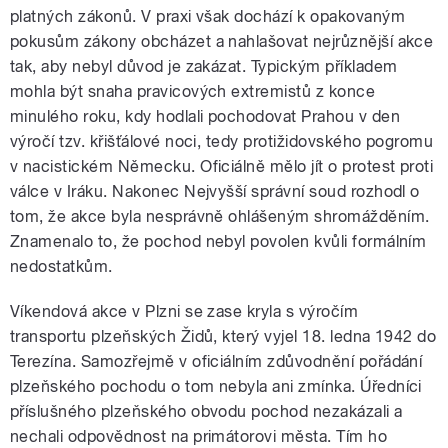
platných zákonů. V praxi však dochází k opakovaným
pokusům zákony obcházet a nahlašovat nejrůznější akce
tak, aby nebyl důvod je zakázat. Typickým příkladem
mohla být snaha pravicových extremistů z konce
minulého roku, kdy hodlali pochodovat Prahou v den
výročí tzv. křišťálové noci, tedy protižidovského pogromu
v nacistickém Německu. Oficiálně mělo jít o protest proti
válce v Iráku. Nakonec Nejvyšší správní soud rozhodl o
tom, že akce byla nesprávně ohlášeným shromážděním.
Znamenalo to, že pochod nebyl povolen kvůli formálním
nedostatkům.
Víkendová akce v Plzni se zase kryla s výročím
transportu plzeňských Židů, který vyjel 18. ledna 1942 do
Terezína. Samozřejmě v oficiálním zdůvodnění pořádání
plzeňského pochodu o tom nebyla ani zmínka. Úředníci
příslušného plzeňského obvodu pochod nezakázali a
nechali odpovědnost na primátorovi města. Tím ho