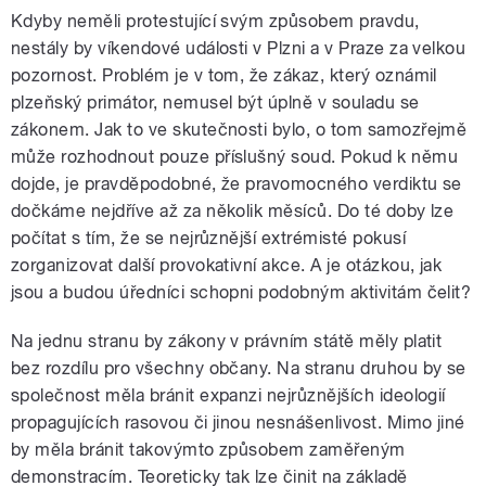
pause
Kdyby neměli protestující svým způsobem pravdu,
nestály by víkendové události v Plzni a v Praze za velkou
pozornost. Problém je v tom, že zákaz, který oznámil
plzeňský primátor, nemusel být úplně v souladu se
zákonem. Jak to ve skutečnosti bylo, o tom samozřejmě
může rozhodnout pouze příslušný soud. Pokud k němu
dojde, je pravděpodobné, že pravomocného verdiktu se
dočkáme nejdříve až za několik měsíců. Do té doby lze
počítat s tím, že se nejrůznější extrémisté pokusí
zorganizovat další provokativní akce. A je otázkou, jak
jsou a budou úředníci schopni podobným aktivitám čelit?
Na jednu stranu by zákony v právním státě měly platit
bez rozdílu pro všechny občany. Na stranu druhou by se
společnost měla bránit expanzi nejrůznějších ideologií
propagujících rasovou či jinou nesnášenlivost. Mimo jiné
by měla bránit takovýmto způsobem zaměřeným
demonstracím. Teoreticky tak lze činit na základě