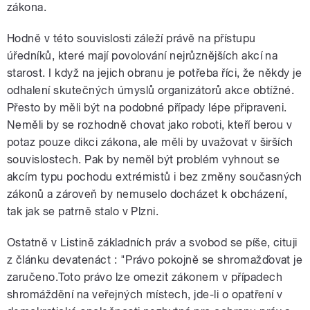
zákona.
Hodně v této souvislosti záleží právě na přístupu
úředníků, které mají povolování nejrůznějších akcí na
starost. I když na jejich obranu je potřeba říci, že někdy je
odhalení skutečných úmyslů organizátorů akce obtížné.
Přesto by měli být na podobné případy lépe připraveni.
Neměli by se rozhodně chovat jako roboti, kteří berou v
potaz pouze dikci zákona, ale měli by uvažovat v širších
souvislostech. Pak by neměl být problém vyhnout se
akcím typu pochodu extrémistů i bez změny současných
zákonů a zároveň by nemuselo docházet k obcházení,
tak jak se patrně stalo v Plzni.
Ostatně v Listině základních práv a svobod se píše, cituji
z článku devatenáct : "Právo pokojně se shromažďovat je
zaručeno.Toto právo lze omezit zákonem v případech
shromáždění na veřejných místech, jde-li o opatření v