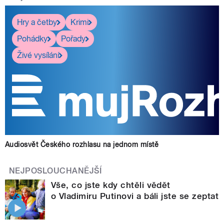
Hry a četby
Krimi
Pohádky
Pořady
Živé vysílání
Audiosvět Českého rozhlasu na jednom místě
NEJPOSLOUCHANĚJŠÍ
Vše, co jste kdy chtěli vědět
o Vladimiru Putinovi a báli jste se zeptat