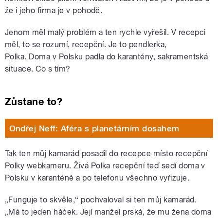
že i jeho firma je v pohodě.
Jenom měl malý problém a ten rychle vyřešil. V recepci
měl, to se rozumí, recepční. Je to pendlerka,
Polka. Doma v Polsku padla do karantény, sakramentská
situace. Co s tím?
Zůstane to?
Ondřej Neff: Aféra s planetárním dosahem
Tak ten můj kamarád posadil do recepce místo recepční
Polky webkameru. Živá Polka recepční teď sedí doma v
Polsku v karanténě a po telefonu všechno vyřizuje.
„Funguje to skvěle,“ pochvaloval si ten můj kamarád.
„Má to jeden háček. Její manžel prská, že mu žena doma