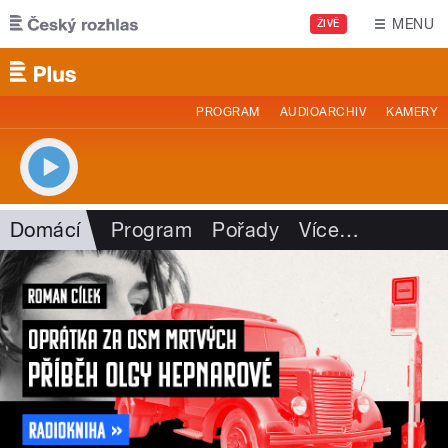
Přejít k hlavnímu obsahu
MENU
ŽIVĚ
PROGRAM
AUDIOARCHIV
KAMERY
Domácí
Program
Pořady
Více
…