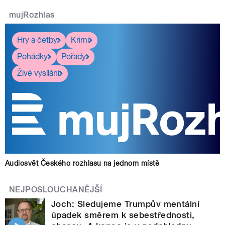
mujRozhlas
Hry a četby
Krimi
Pohádky
Pořady
Živé vysílání
Audiosvět Českého rozhlasu na jednom místě
NEJPOSLOUCHANĚJŠÍ
Joch: Sledujeme Trumpův mentální
úpadek směrem k sebestřednosti,