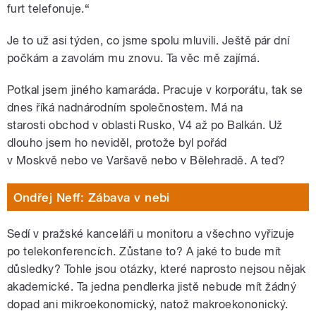
furt telefonuje.“
Je to už asi týden, co jsme spolu mluvili. Ještě pár dní
počkám a zavolám mu znovu. Ta věc mě zajímá.
Potkal jsem jiného kamaráda. Pracuje v korporátu, tak se
dnes říká nadnárodním společnostem. Má na
starosti obchod v oblasti Rusko, V4 až po Balkán. Už
dlouho jsem ho neviděl, protože byl pořád
v Moskvě nebo ve Varšavě nebo v Bělehradě. A teď?
Ondřej Neff: Zábava v nebi
Sedí v pražské kanceláři u monitoru a všechno vyřizuje
po telekonferencích. Zůstane to? A jaké to bude mít
důsledky? Tohle jsou otázky, které naprosto nejsou nějak
akademické. Ta jedna pendlerka jistě nebude mít žádný
dopad ani mikroekonomický, natož makroekononický.