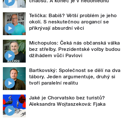
chaosu. A konec je v nedohlednu
Telička: Babiš? Větší problém je jeho
okolí. S neskutečnou arogancí se
přikrývají absurdní věci
Michopulos: Čeká nás občanská válka
bez střelby. Prezidentské volby budou
džihádem vůči Pavlovi
Bartkovský: Společnost se dělí na dva
tábory. Jeden argumentuje, druhý si
tvoří paralelní realitu
Jaké je Chorvatsko bez turistů?
Aleksandra Wojtaszeková: Fjaka