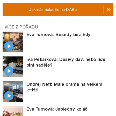
Jak nás naladíte na DABu
VÍCE Z POŘADU
Eva Turnová: Besedy bez Edy
Iva Pekárková: Děsivý dav, nebo lidé
plní naděje?
Ondřej Neff: Malé drama na velkém
letišti
Eva Turnová: Jablečný koláč