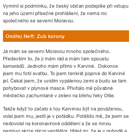
Vymínil si podmínku, že český občan podepíše při vstupu
na jeho území přísežné prohlášení, že nemá nic
společného se severní Moravou.
Ondřej Neff: Zub korony
Já mám se severní Moravou mnoho společného.
Především to, že ji mám rád a mám tam spoustu
kamarádů. Jednoho mám přímo v Karviné. Dokonce
jsem mu fotil svatbu. To jsem tenkrát poprvé do Karviné
jel. Čekal jsem, že uvidím vypálenou zemi a budu se tam
pohybovat v plynové masce. Přivítalo mě půvabné
městečko zachumlané v zeleni na břehu řeky Olše.
Takže když to začalo s tou Karvinou být na pováženou,
volal jsem mu, jestli je v pořádku. Potěšilo mě, že jsem se
nedovolal na koronavirové oddělení a že se mnou
nemluví skrze plicní ventilátor. Hlásil mi, že je v pohodě a