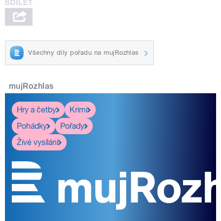
Všechny díly pořadu na mujRozhlas
mujRozhlas
Hry a četby
Krimi
Pohádky
Pořady
Živé vysílání