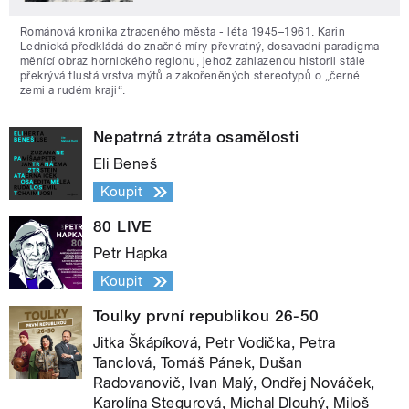
Románová kronika ztraceného města - léta 1945–1961. Karin
Lednická předkládá do značné míry převratný, dosavadní paradigma
měnící obraz hornického regionu, jehož zahlazenou historii stále
překrývá tlustá vrstva mýtů a zakořeněných stereotypů o „černé
zemi a rudém kraji“.
Nepatrná ztráta osamělosti
Eli Beneš
Koupit
80 LIVE
Petr Hapka
Koupit
Toulky první republikou 26-50
Jitka Škápíková, Petr Vodička, Petra
Tanclová, Tomáš Pánek, Dušan
Radovanovič, Ivan Malý, Ondřej Nováček,
Karolína Stegurová, Michal Dlouhý, Miloš