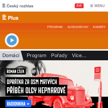
Přejít k hlavnímu obsahu
MENU
ŽIVĚ
PROGRAM
AUDIOARCHIV
KAMERY
Domácí
Program
Pořady
Více
…