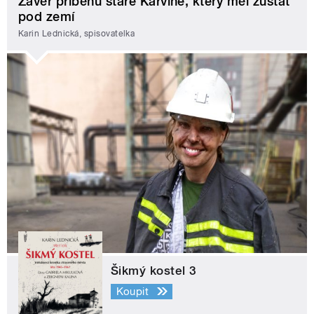
Závěr příběhu staré Karviné, který měl zůstat
pod zemí
Karin Lednická, spisovatelka
Šikmý kostel 3
Koupit