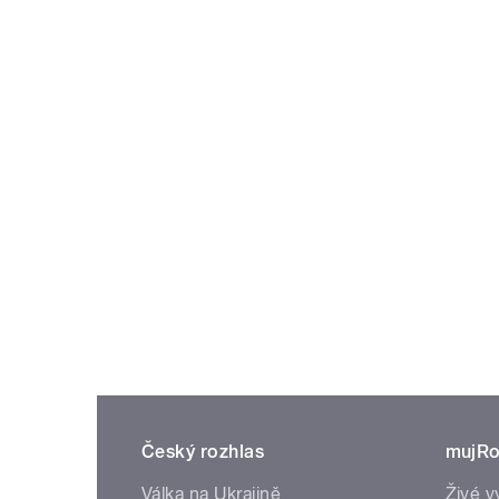
Český rozhlas
mujRo
Válka na Ukrajině
Živé v