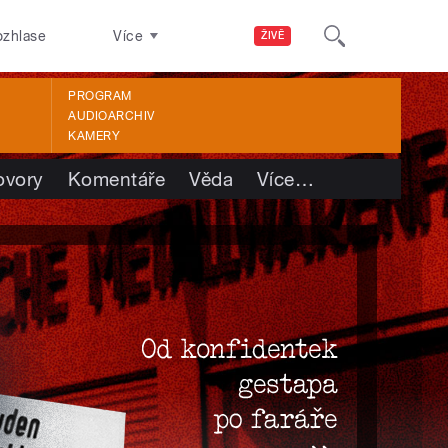
ozhlase
Více
ŽIVĚ
PROGRAM
AUDIOARCHIV
KAMERY
ovory
Komentáře
Věda
Více
…