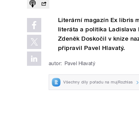
Literární magazín Ex libris
literáta a politika Ladislav
Zdeněk Doskočil v knize naz
připravil Pavel Hlavatý.
autor:
Pavel Hlavatý
Všechny díly pořadu na mujRozhlas