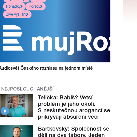
Pohádky
Pořady
Živé vysílání
Audiosvět Českého rozhlasu na jednom místě
NEJPOSLOUCHANĚJŠÍ
Telička: Babiš? Větší
problém je jeho okolí.
S neskutečnou arogancí se
přikrývají absurdní věci
Bartkovský: Společnost se
dělí na dva tábory. Jeden