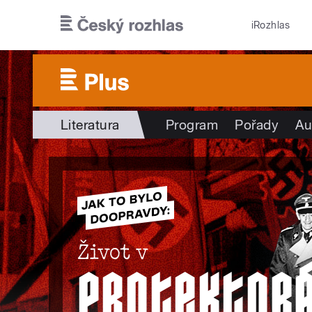
Přejít k hlavnímu obsahu
iRozhlas
Literatura
Program
Pořady
Au