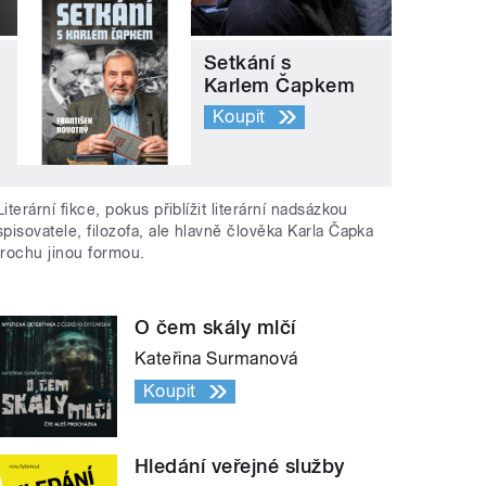
Setkání s
Karlem Čapkem
Koupit
Literární fikce, pokus přiblížit literární nadsázkou
spisovatele, filozofa, ale hlavně člověka Karla Čapka
trochu jinou formou.
O čem skály mlčí
Kateřina Surmanová
Koupit
Hledání veřejné služby