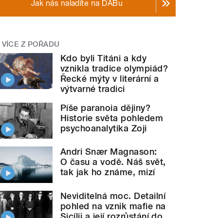
Jak nás naladíte na DABu
VÍCE Z POŘADU
Kdo byli Titáni a kdy
vznikla tradice olympiád?
Řecké mýty v literární a
výtvarné tradici
Píše paranoia dějiny?
Historie světa pohledem
psychoanalytika Zoji
Andri Snær Magnason:
O času a vodě. Náš svět,
tak jak ho známe, mizí
Neviditelná moc. Detailní
pohled na vznik mafie na
Sicílii a její rozrůstání do