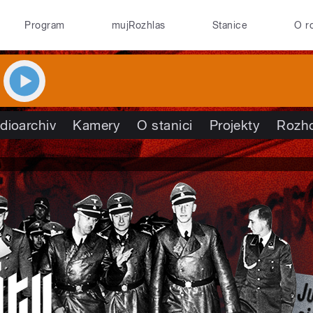
Program
mujRozhlas
Stanice
O r
dioarchiv
Kamery
O stanici
Projekty
Rozh