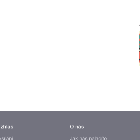
zhlas
O nás
ysílání
Jak nás naladíte