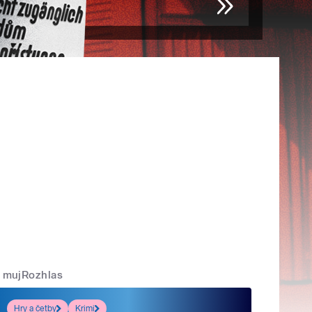
mujRozhlas
Hry a četby
Krimi