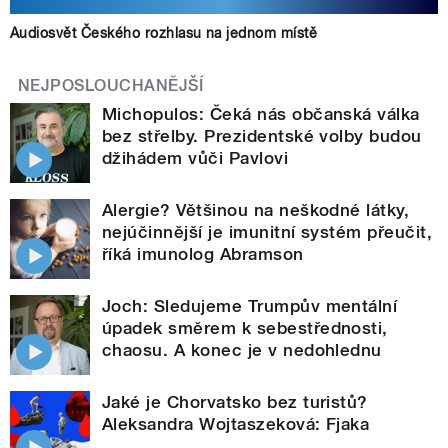
Audiosvět Českého rozhlasu na jednom místě
NEJPOSLOUCHANĚJŠÍ
Michopulos: Čeká nás občanská válka
bez střelby. Prezidentské volby budou
džihádem vůči Pavlovi
Alergie? Většinou na neškodné látky,
nejúčinnější je imunitní systém přeučit,
říká imunolog Abramson
Joch: Sledujeme Trumpův mentální
úpadek směrem k sebestřednosti,
chaosu. A konec je v nedohlednu
Jaké je Chorvatsko bez turistů?
Aleksandra Wojtaszeková: Fjaka