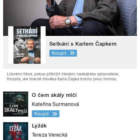
Setkání s Karlem Čapkem
Koupit
Literární fikce, pokus přiblížit literární nadsázkou spisovatele,
filozofa, ale hlavně člověka Karla Čapka trochu jinou formou.
O čem skály mlčí
Kateřina Surmanová
Koupit
Lyžák
Tereza Verecká