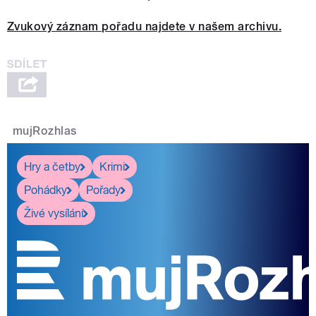
Zvukový záznam pořadu najdete v našem archivu.
mujRozhlas
Hry a četby
Krimi
Pohádky
Pořady
Živé vysílání