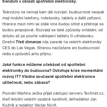
trendům v oblasti spotřební elektroniky.
Televizory se nemají kam dál rozvíjet, budoucnost naopak
mají mobilní telefony, notebooky, tablety a další zařízení.
Hranice mezi nimi se stále více budou stírat a přístroje se
budou propojovat. Rozvíjejí se také způsoby ovládání, od
dotyku až po pouhé naklopení tabletu či ultrabooku.
Dnešní
Třetí dimenze
nás zavede na veletrh elektroniky
CES do Las Vegas. Stranou nezůstane ani budoucnost
rádia a způsobů jeho příjmu.
Jaké funkce můžeme očekávat od spotřební
elektroniky do budoucna? Ovlivňuje krize momentální
rozvoj IT? Vládne současné spotřební elektronice
užitečnost, nebo zábava?
Pozvání Martina Ježka přijali zástupci serveru Technet.cz,
kteří letošní veletrh osobně navštívili, šéfredaktor Jan
Kužník a redaktor Václav Nývlt.