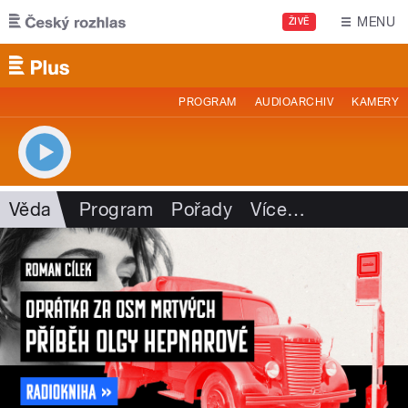
Přejít k hlavnímu obsahu
MENU
ŽIVĚ
PROGRAM
AUDIOARCHIV
KAMERY
Věda
Program
Pořady
Více
…