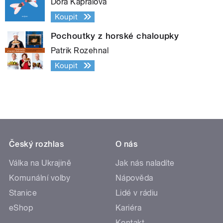
Dora Kaprálová
Koupit
Pochoutky z horské chaloupky
Patrik Rozehnal
Koupit
Český rozhlas
O nás
Válka na Ukrajině
Jak nás naladíte
Komunální volby
Nápověda
Stanice
Lidé v rádiu
eShop
Kariéra
Kontakt