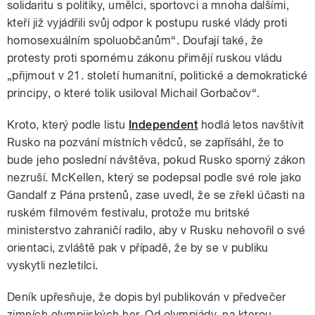
solidaritu s politiky, umělci, sportovci a mnoha dalšími,
kteří již vyjádřili svůj odpor k postupu ruské vlády proti
homosexuálním spoluobčanům“. Doufají také, že
protesty proti spornému zákonu přimějí ruskou vládu
„přijmout v 21. století humanitní, politické a demokratické
principy, o které tolik usiloval Michail Gorbačov“.
Kroto, který podle listu
Independent
hodlá letos navštívit
Rusko na pozvání místních vědců, se zapřísáhl, že to
bude jeho poslední návštěva, pokud Rusko sporný zákon
nezruší. McKellen, který se podepsal podle své role jako
Gandalf z Pána prstenů, zase uvedl, že se zřekl účasti na
ruském filmovém festivalu, protože mu britské
ministerstvo zahraničí radilo, aby v Rusku nehovořil o své
orientaci, zvláště pak v případě, že by se v publiku
vyskytli nezletilci.
Deník upřesňuje, že dopis byl publikován v předvečer
zimních olympijských her. Od olympiády, na kterou