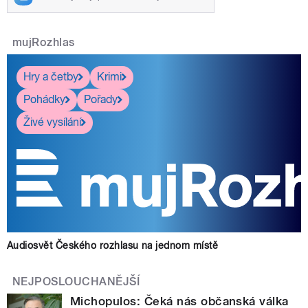
pause
mujRozhlas
Hry a četby
Krimi
Pohádky
Pořady
Živé vysílání
Audiosvět Českého rozhlasu na jednom místě
NEJPOSLOUCHANĚJŠÍ
Michopulos: Čeká nás občanská válka