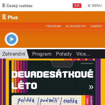
Přejít k hlavnímu obsahu
MENU
ŽIVĚ
PROGRAM
AUDIOARCHIV
KAMERY
Zahraniční
Program
Pořady
Více
…