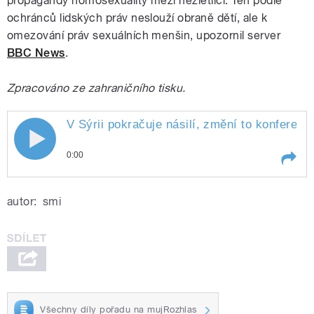
propagandy homosexuality mezi nezletilci. Ten podle
ochránců lidských práv neslouží obraně dětí, ale k
omezování práv sexuálních menšin, upozornil server
BBC News
.
Zpracováno ze zahraničního tisku.
V Sýrii pokračuje násilí, změní to konferen
0:00
Play /
J.
V Sýrii pokračuje násilí, změní to
autor:
smi
Šmídová.
konference v Ženevě? Řecko se
ujalo předsednictví EU. V zemi,
těžce zasažené krizí, se ale
občanům dobře nevede.
Olympiáda v Soči se blíží, na
adresu Kremlu však míří kritika
stavu lidských práv. Připravila
Všechny díly pořadu na mujRozhlas