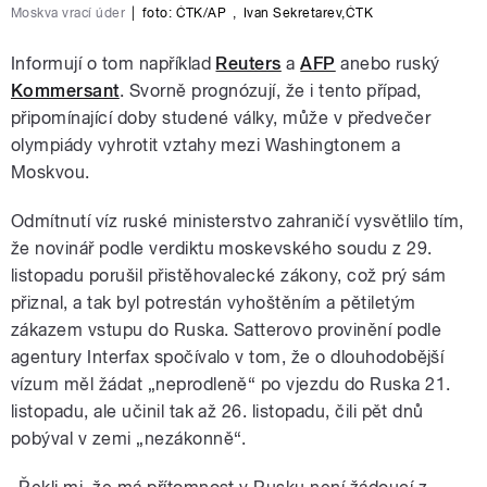
Moskva vrací úder
|
foto: ČTK/AP
,
Ivan Sekretarev
,
ČTK
Informují o tom například
Reuters
a
AFP
anebo ruský
Kommersant
. Svorně prognózují, že i tento případ,
připomínající doby studené války, může v předvečer
olympiády vyhrotit vztahy mezi Washingtonem a
Moskvou.
Odmítnutí víz ruské ministerstvo zahraničí vysvětlilo tím,
že novinář podle verdiktu moskevského soudu z 29.
listopadu porušil přistěhovalecké zákony, což prý sám
přiznal, a tak byl potrestán vyhoštěním a pětiletým
zákazem vstupu do Ruska. Satterovo provinění podle
agentury Interfax spočívalo v tom, že o dlouhodobější
vízum měl žádat „neprodleně“ po vjezdu do Ruska 21.
listopadu, ale učinil tak až 26. listopadu, čili pět dnů
pobýval v zemi „nezákonně“.