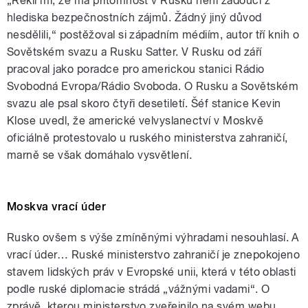
„Řekli mi, že má přítomnost v Rusku není žádoucí z
hlediska bezpečnostních zájmů. Žádný jiný důvod
nesdělili,“ postěžoval si západním médiím, autor tří knih o
Sovětském svazu a Rusku Satter. V Rusku od září
pracoval jako poradce pro americkou stanici Rádio
Svobodná Evropa/Rádio Svoboda. O Rusku a Sovětském
svazu ale psal skoro čtyři desetiletí. Šéf stanice Kevin
Klose uvedl, že americké velvyslanectví v Moskvě
oficiálně protestovalo u ruského ministerstva zahraničí,
marně se však domáhalo vysvětlení.
Moskva vrací úder
Rusko ovšem s výše zmíněnými výhradami nesouhlasí. A
vrací úder… Ruské ministerstvo zahraničí je znepokojeno
stavem lidských práv v Evropské unii, která v této oblasti
podle ruské diplomacie strádá „vážnými vadami“. O
zprávě, kterou ministerstvo zveřejnilo na svém webu,