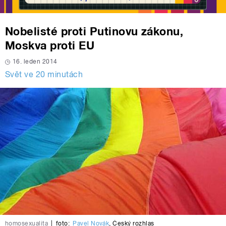
Nobelisté proti Putinovu zákonu,
Moskva proti EU
16. leden 2014
Svět ve 20 minutách
homosexualita
|
foto:
Pavel Novák
,
Český rozhlas