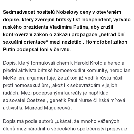
Sedmadvacet nositelů Nobelovy ceny v otevřeném
dopise, který zveřejnil britský list Independent, vyzvalo
ruského prezidenta Vladimira Putina, aby zrušil
kontroverzní zákon o zákazu propagace „netradiční
sexuální orientace“ mezi nezletilci. Homofobní zákon
Putin podepsal loni v červnu.
Dopis, který formulovali chemik Harold Kroto a herec a
přední aktivista britské homosexuální komunity, herec Ian
McKellen, argumentuje, že zákon již vedl k růstu násilí
proti homosexuálům, jakož i k sebevraždám v jejich
řadách. Mezi podepsanými laureáty je například
spisovatel Coetzee , genetik Paul Nurse či irská mírová
aktivistka Mairead Maguireová .
Dopis má podle autorů „ukázat, že mnoho vážených
členů mezinárodního vědeckého společenství projevuje