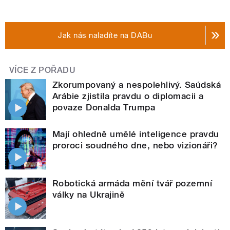
Jak nás naladíte na DABu
VÍCE Z POŘADU
Zkorumpovaný a nespolehlivý. Saúdská
Arábie zjistila pravdu o diplomacii a
povaze Donalda Trumpa
Mají ohledně umělé inteligence pravdu
proroci soudného dne, nebo vizionáři?
Robotická armáda mění tvář pozemní
války na Ukrajině