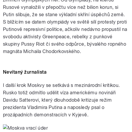
Rusové vynaložili v přepočtu více než bilion korun, si
Putin slibuje, že se stane výkladní skříní úspěchů země.
S blížícím se datem olympiády ve světě sílí protesty proti
Putinově represivní politice, ačkoliv nedávno propustil na
svobodu aktivisty Greenpeace, rebelky z punkové
skupiny Pussy Riot či svého odpůrce, bývalého ropného
magnáta Michaila Chodorkovského.
Nevítaný žurnalista
I další krok Moskvy se setkává s mezinárodní kritikou.
Rusko totiž odmítlo udělit víza americkému novináři
Davidu Satterovi, který dlouhodobě kritizuje režim
prezidenta Vladimira Putina a naposledy psal o
prozápadních demonstracích v Kyjevě.