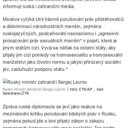
informují ruská i zahraniční média.
Moskva vytýká Unii hlavně porušování práv přistěhovalců
a diskriminaci národnostních menšin, zejména
ruskojazyčných, podceňování neonacismu i „agresivní
prosazování práv sexuálních menšin“ v pojetí, které je
jiným státům cizí. Vyvíjí se nátlak na ostatní státy, aby
přijaly jim cizí pohledy na homosexualitu a homosexuální
manželství jako životní normu a jakýsi přirozený sociální
jev, zasluhující podporu státu.“
Ruský ministr zahraničí Sergej Lavrov
|
foto: ČTK/AP
,
Ivan
Sekretarev
,
ČTK
Zpráva ruské diplomacie se jeví jako reakce na
mezinárodní kritiku porušování lidských práv v Rusku,
zejména pokud jde o loni přijatý zákon o zákazu