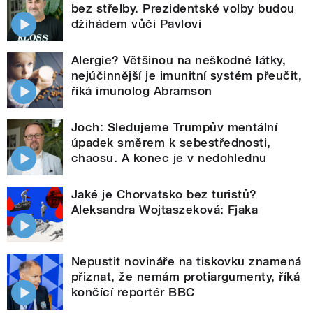
bez střelby. Prezidentské volby budou
džihádem vůči Pavlovi
Alergie? Většinou na neškodné látky,
nejúčinnější je imunitní systém přeučit,
říká imunolog Abramson
Joch: Sledujeme Trumpův mentální
úpadek směrem k sebestřednosti,
chaosu. A konec je v nedohlednu
Jaké je Chorvatsko bez turistů?
Aleksandra Wojtaszeková: Fjaka
Nepustit novináře na tiskovku znamená
přiznat, že nemám protiargumenty, říká
končící reportér BBC