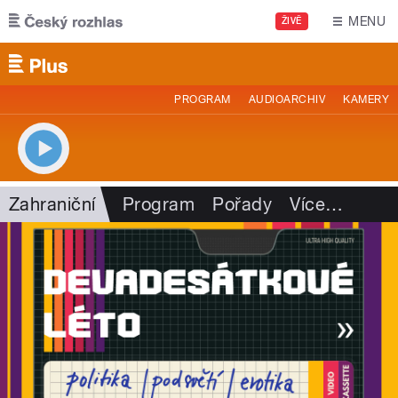
Přejít k hlavnímu obsahu
MENU
ŽIVĚ
PROGRAM
AUDIOARCHIV
KAMERY
Zahraniční
Program
Pořady
Více
…