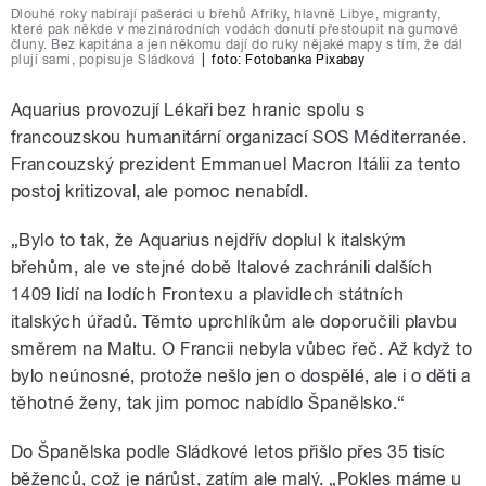
Dlouhé roky nabírají pašeráci u břehů Afriky, hlavně Libye, migranty,
které pak někde v mezinárodních vodách donutí přestoupit na gumové
čluny. Bez kapitána a jen někomu dají do ruky nějaké mapy s tím, že dál
plují sami, popisuje Sládková
|
foto:
Fotobanka Pixabay
Aquarius provozují Lékaři bez hranic spolu s
francouzskou humanitární organizací SOS Méditerranée.
Francouzský prezident Emmanuel Macron Itálii za tento
postoj kritizoval, ale pomoc nenabídl.
„Bylo to tak, že Aquarius nejdřív doplul k italským
břehům, ale ve stejné době Italové zachránili dalších
1409 lidí na lodích Frontexu a plavidlech státních
italských úřadů. Těmto uprchlíkům ale doporučili plavbu
směrem na Maltu. O Francii nebyla vůbec řeč. Až když to
bylo neúnosné, protože nešlo jen o dospělé, ale i o děti a
těhotné ženy, tak jim pomoc nabídlo Španělsko.“
Do Španělska podle Sládkové letos přišlo přes 35 tisíc
běženců, což je nárůst, zatím ale malý. „Pokles máme u