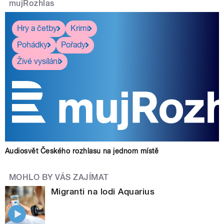
mujRozhlas
Hry a četby
Krimi
Pohádky
Pořady
Živé vysílání
Audiosvět Českého rozhlasu na jednom místě
MOHLO BY VÁS ZAJÍMAT
Migranti na lodi Aquarius