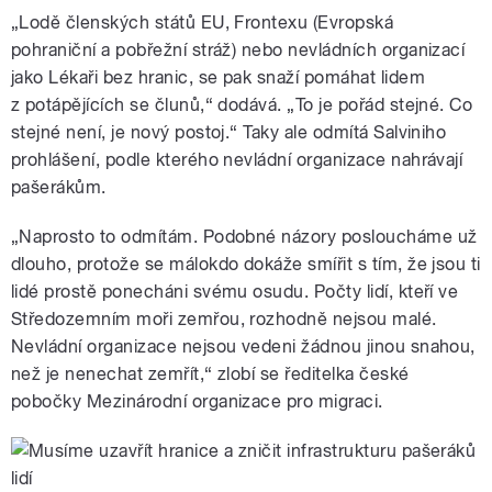
„Lodě členských států EU, Frontexu (Evropská
pohraniční a pobřežní stráž) nebo nevládních organizací
jako Lékaři bez hranic, se pak snaží pomáhat lidem
z potápějících se člunů,“ dodává. „To je pořád stejné. Co
stejné není, je nový postoj.“ Taky ale odmítá Salviniho
prohlášení, podle kterého nevládní organizace nahrávají
pašerákům.
„Naprosto to odmítám. Podobné názory posloucháme už
dlouho, protože se málokdo dokáže smířit s tím, že jsou ti
lidé prostě ponecháni svému osudu. Počty lidí, kteří ve
Středozemním moři zemřou, rozhodně nejsou malé.
Nevládní organizace nejsou vedeni žádnou jinou snahou,
než je nenechat zemřít,“ zlobí se ředitelka české
pobočky Mezinárodní organizace pro migraci.