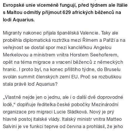
Evropské unie víceméně fungují, před týdnem ale Itálie
s Maltou odmítly přijmout 629 afrických běženců na
lodi Aquarius.
Migranty nakonec přijala španělská Valencie. Taky ale
proběhla diplomatická roztržka mezi Římem a Paříží a na
veřejnost se dostal spor mezi kancléřkou Angelou
Merkelovou a ministrem vnitra Horstem Seehoferem,
opět na téma migrace a vracení běženců z německých
hranic. I proto byl, na konec příštího týdne, do Bruselu
svolán summit členských zemí EU. Proč se rozbuškou
stala právě loď Aquarius?
„Vlastně nejde jen o jednu, ale i o další dvě doprovodné
lodě,“ doplňuje ředitelka české pobočky Mezinárodní
organizace pro migraci Lucie Sládková. Nový je prý
hlavně postoj italské vlády. Italský ministr vnitra Matteo
Salvini je ve funkci teprve od června a prohlásil, že jeho