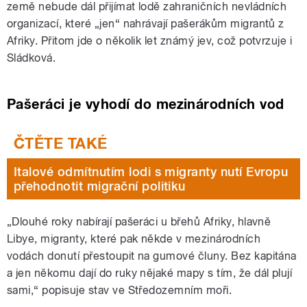
země nebude dál přijímat lodě zahraničních nevládních
organizací, které „jen“ nahrávají pašerákům migrantů z
Afriky. Přitom jde o několik let známý jev, což potvrzuje i
Sládková.
Pašeráci je vyhodí do mezinárodních vod
Italové odmítnutím lodi s migranty nutí Evropu
přehodnotit migrační politiku
„Dlouhé roky nabírají pašeráci u břehů Afriky, hlavně
Libye, migranty, které pak někde v mezinárodních
vodách donutí přestoupit na gumové čluny. Bez kapitána
a jen někomu dají do ruky nějaké mapy s tím, že dál plují
sami,“ popisuje stav ve Středozemním moři.