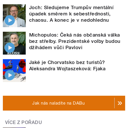
Joch: Sledujeme Trumpův mentální
úpadek směrem k sebestřednosti,
chaosu. A konec je v nedohlednu
Michopulos: Čeká nás občanská válka
bez střelby. Prezidentské volby budou
džihádem vůči Pavlovi
Jaké je Chorvatsko bez turistů?
Aleksandra Wojtaszeková: Fjaka
Jak nás naladíte na DABu
VÍCE Z POŘADU