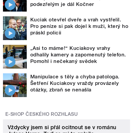
podezřelým je dál Kočner
Kuciak otevřel dveře a vrah vystřelil.
Pro peníze si pak dojel k muži, který ho
práskl policii
„Asi to máme!“ Kuciakovy vrahy
odhalily kamery a zapomenutý telefon.
Pomohl i nečekaný svědek
Manipulace s těly a chyba patologa.
Šetření Kuciakovy vraždy provázely
otázky, zbraň se nenašla
E-SHOP ČESKÉHO ROZHLASU
Vždycky jsem si přál ocitnout se v románu