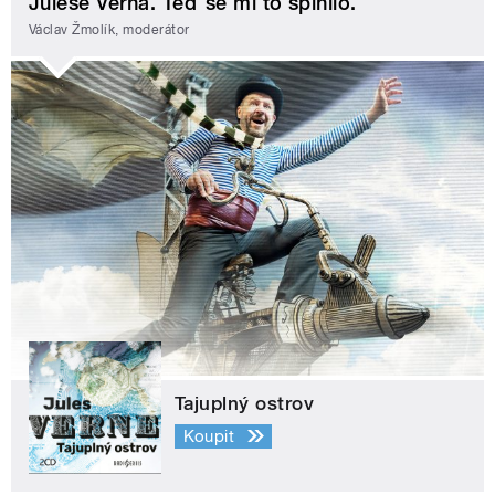
Julese Verna. Teď se mi to splnilo.
Václav Žmolík, moderátor
Tajuplný ostrov
Koupit