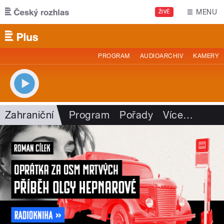
Přejít k hlavnímu obsahu
MENU
ŽIVĚ
PROGRAM
AUDIOARCHIV
KAMERY
Zahraniční
Program
Pořady
Více
…