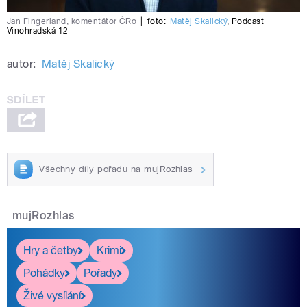
Jan Fingerland, komentátor ČRo
|
foto:
Matěj Skalický
,
Podcast
Vinohradská 12
autor:
Matěj Skalický
Všechny díly pořadu na mujRozhlas
mujRozhlas
Hry a četby
Krimi
Pohádky
Pořady
Živé vysílání