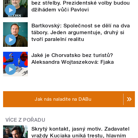
bez střelby. Prezidentské volby budou
džihádem vůči Pavlovi
Bartkovský: Společnost se dělí na dva
tábory. Jeden argumentuje, druhý si
tvoří paralelní realitu
Jaké je Chorvatsko bez turistů?
Aleksandra Wojtaszeková: Fjaka
Jak nás naladíte na DABu
VÍCE Z POŘADU
Skrytý kontakt, jasný motiv. Zadavatel
vraždy Kuciaka uniká trestu, hlavním