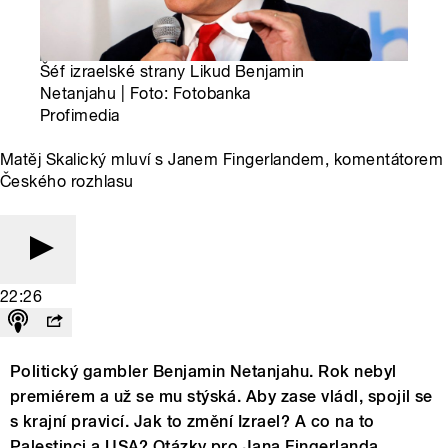
Šéf izraelské strany Likud Benjamin
Netanjahu | Foto: Fotobanka
Profimedia
Matěj Skalický mluví s Janem Fingerlandem, komentátorem
Českého rozhlasu
22:26
Politický gambler Benjamin Netanjahu. Rok nebyl
premiérem a už se mu stýská. Aby zase vládl, spojil se
s krajní pravicí. Jak to změní Izrael? A co na to
Palestinci a USA? Otázky pro Jana Fingerlanda,