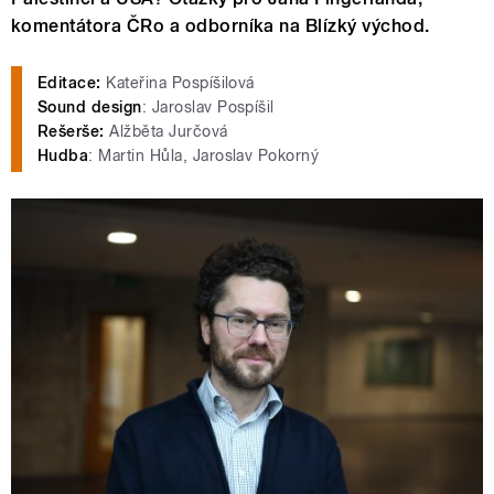
komentátora ČRo a odborníka na Blízký východ.
Editace:
Kateřina Pospíšilová
Sound design
: Jaroslav Pospíšil
Rešerše:
Alžběta Jurčová
Hudba
: Martin Hůla, Jaroslav Pokorný