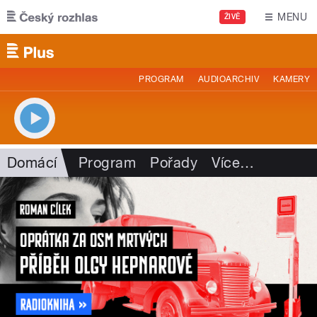
Přejít k hlavnímu obsahu
MENU
ŽIVĚ
PROGRAM
AUDIOARCHIV
KAMERY
Domácí
Program
Pořady
Více
…