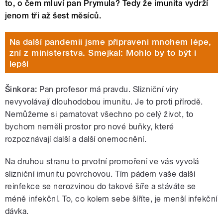
to, o čem mluví pan Prymula? Tedy že imunita vydrží
jenom tři až šest měsíců.
Na další pandemii jsme připraveni mnohem lépe,
zní z ministerstva. Smejkal: Mohlo by to být i
lepší
Šinkora:
Pan profesor má pravdu. Slizniční viry
nevyvolávají dlouhodobou imunitu. Je to proti přírodě.
Nemůžeme si pamatovat všechno po celý život, to
bychom neměli prostor pro nové buňky, které
rozpoznávají další a další onemocnění.
Na druhou stranu to prvotní promoření ve vás vyvolá
slizniční imunitu povrchovou. Tím pádem vaše další
reinfekce se nerozvinou do takové šíře a stáváte se
méně infekční. To, co kolem sebe šíříte, je menší infekční
dávka.