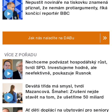
Nepustit novináře na tiskovku znamená
přiznat, že nemám protiargumenty, říká
končící reportér BBC
Jak nás naladíte na DABu
VÍCE Z POŘADU
Nechceme podvázat hospodářský růst,
tvrdí SPD. Investujeme hodně, ale
neefektivně, poukazuje Rusnok
Devátá třída má smysl, tvrdí
Mazancová. Šmahel: Zrušení nejde
stavět na tom, že ušetříme 50 miliard
Ať děti doplácí na ubytování pro seniory