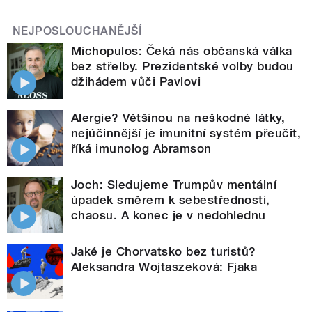
NEJPOSLOUCHANĚJŠÍ
Michopulos: Čeká nás občanská válka
bez střelby. Prezidentské volby budou
džihádem vůči Pavlovi
Alergie? Většinou na neškodné látky,
nejúčinnější je imunitní systém přeučit,
říká imunolog Abramson
Joch: Sledujeme Trumpův mentální
úpadek směrem k sebestřednosti,
chaosu. A konec je v nedohlednu
Jaké je Chorvatsko bez turistů?
Aleksandra Wojtaszeková: Fjaka