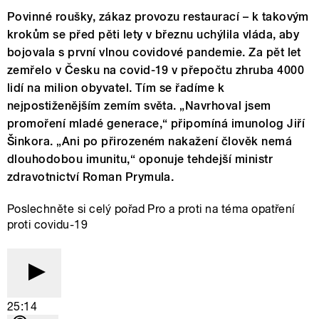
Povinné roušky, zákaz provozu restaurací – k takovým
krokům se před pěti lety v březnu uchýlila vláda, aby
bojovala s první vlnou covidové pandemie. Za pět let
zemřelo v Česku na covid-19 v přepočtu zhruba 4000
lidí na milion obyvatel. Tím se řadíme k
nejpostiženějším zemím světa. „Navrhoval jsem
promoření mladé generace,“ připomíná imunolog Jiří
Šinkora. „Ani po přirozeném nakažení člověk nemá
dlouhodobou imunitu,“ oponuje tehdejší ministr
zdravotnictví Roman Prymula.
Poslechněte si celý pořad Pro a proti na téma opatření
proti covidu-19
25:14