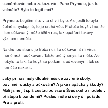
usměrňován nebo zakazován. Pane Prymulo, jak to
vnímáte? Bylo to legitimní?
Prymula:
Legitimní to v tu chvíli bylo. Ale jestli to bylo
úplně smysluplné, to je druhá věc. Protože když víme, že
i ten očkovaný může šířit virus, tak opatření takový
význam neměla.
Na druhou stranu je třeba říci, že očkovaní šířili virus
méně než neočkovaní. Takže určitý smysl to mělo. Ale
nebylo to tak, že když se potkám s očkovaným, tak se
nemůže nakazit.
Jaký přínos měly dlouhé měsíce zavřené školy,
povinné roušky a očkování? A jaké napáchaly škody?
Měli jsme jít spíš cestou po vzoru Švédského modelu v
přístupu k pandemii? Poslechněte si celý díl pořadu
Pro a proti.