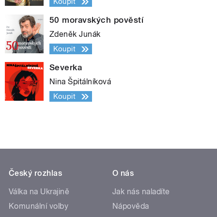
Koupit
50 moravských pověstí
Zdeněk Junák
Koupit
Severka
Nina Špitálníková
Koupit
Český rozhlas
O nás
Válka na Ukrajině
Jak nás naladíte
Komunální volby
Nápověda