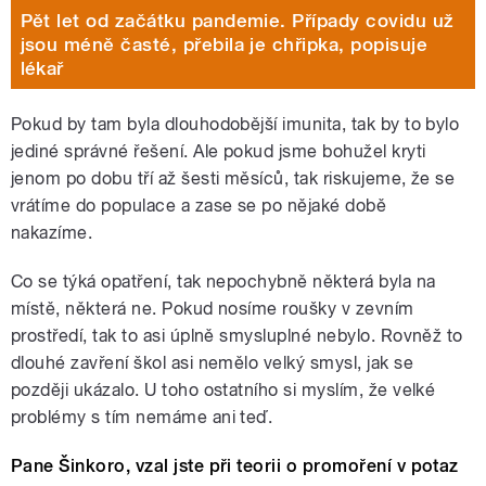
Pět let od začátku pandemie. Případy covidu už
jsou méně časté, přebila je chřipka, popisuje
lékař
Pokud by tam byla dlouhodobější imunita, tak by to bylo
jediné správné řešení. Ale pokud jsme bohužel kryti
jenom po dobu tří až šesti měsíců, tak riskujeme, že se
vrátíme do populace a zase se po nějaké době
nakazíme.
Co se týká opatření, tak nepochybně některá byla na
místě, některá ne. Pokud nosíme roušky v zevním
prostředí, tak to asi úplně smysluplné nebylo. Rovněž to
dlouhé zavření škol asi nemělo velký smysl, jak se
později ukázalo. U toho ostatního si myslím, že velké
problémy s tím nemáme ani teď.
Pane Šinkoro, vzal jste při teorii o promoření v potaz