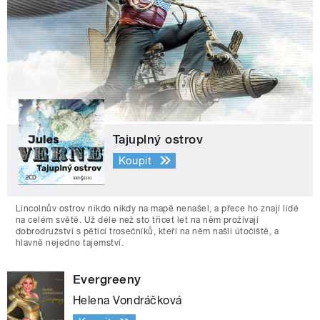
Tajuplný ostrov
Koupit
Lincolnův ostrov nikdo nikdy na mapě nenašel, a přece ho znají lidé
na celém světě. Už déle než sto třicet let na něm prožívají
dobrodružství s pěticí trosečníků, kteří na něm našli útočiště, a
hlavně nejedno tajemství.
Evergreeny
Helena Vondráčková