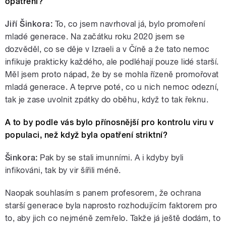
opatření?
Jiří Šinkora:
To, co jsem navrhoval já, bylo promoření
mladé generace. Na začátku roku 2020 jsem se
dozvěděl, co se děje v Izraeli a v Číně a že tato nemoc
infikuje prakticky každého, ale podléhají pouze lidé starší.
Měl jsem proto nápad, že by se mohla řízeně promořovat
mladá generace. A teprve poté, co u nich nemoc odezní,
tak je zase uvolnit zpátky do oběhu, když to tak řeknu.
A to by podle vás bylo přínosnější pro kontrolu viru v
populaci, než když byla opatření striktní?
Šinkora:
Pak by se stali imunními. A i kdyby byli
infikováni, tak by vir šířili méně.
Naopak souhlasím s panem profesorem, že ochrana
starší generace byla naprosto rozhodujícím faktorem pro
to, aby jich co nejméně zemřelo. Takže já ještě dodám, to