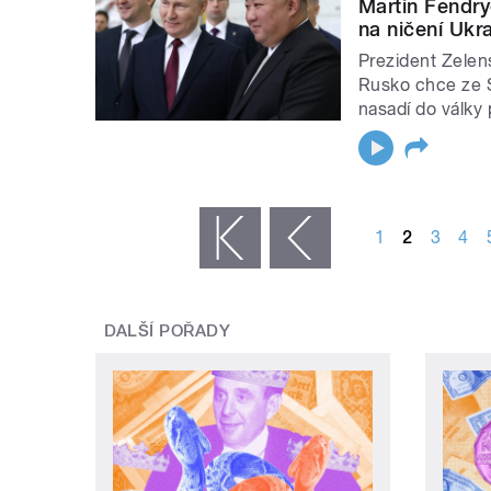
Martin Fendry
na ničení Ukra
Prezident Zelen
Rusko chce ze Se
nasadí do války 
STRÁNKY
1
2
3
4
« první
‹ předchozí
DALŠÍ POŘADY