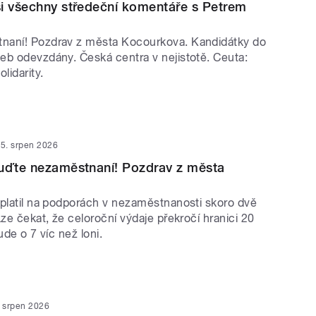
i všechny středeční komentáře s Petrem
naní! Pozdrav z města Kocourkova. Kandidátky do
eb odevzdány. Česká centra v nejistotě. Ceuta:
lidarity.
5. srpen 2026
Buďte nezaměstnaní! Pozdrav z města
yplatil na podporách v nezaměstnanosti skoro dvě
Lze čekat, že celoroční výdaje překročí hranici 20
bude o 7 víc než loni.
. srpen 2026