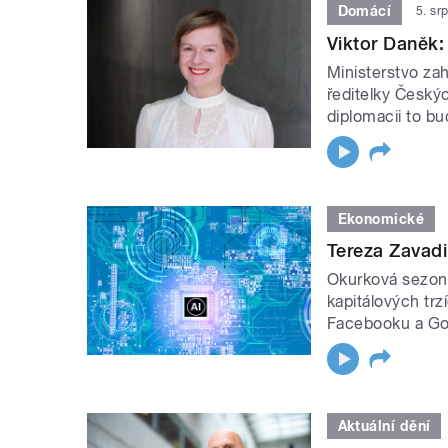
Domácí
5. sr
Viktor Daněk:
Ministerstvo zah
ředitelky Český
diplomacii to bu
Ekonomické
Tereza Zavadil
Okurková sezona
kapitálových trz
Facebooku a Goo
Aktuální dění