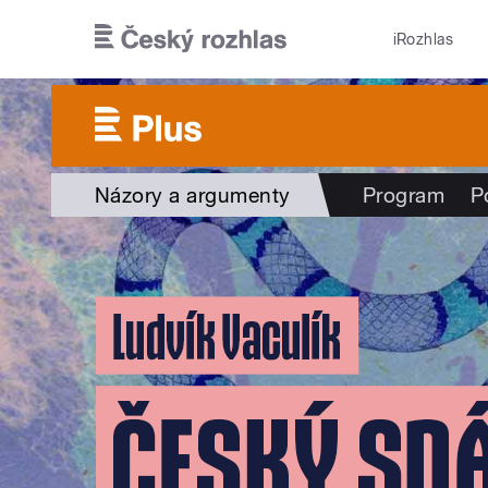
Přejít k hlavnímu obsahu
iRozhlas
Názory a argumenty
Program
P