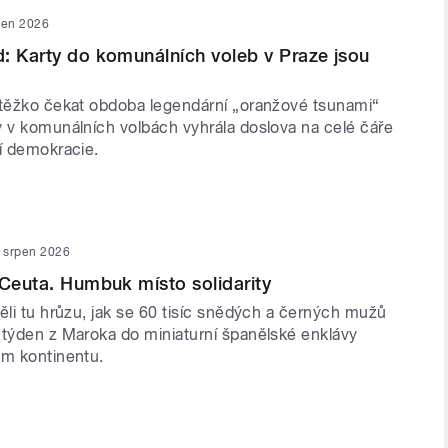
pen 2026
: Karty do komunálních voleb v Praze jsou
 těžko čekat obdoba legendární „oranžové tsunami“
y v komunálních volbách vyhrála doslova na celé čáře
ní demokracie.
. srpen 2026
 Ceuta. Humbuk místo solidarity
ěli tu hrůzu, jak se 60 tisíc snědých a černých mužů
 týden z Maroka do miniaturní španělské enklávy
ém kontinentu.