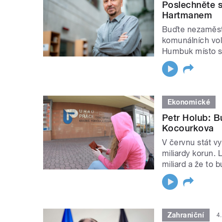
Poslechněte s
Hartmanem
Buďte nezaměst
komunálních vol
Humbuk místo so
Ekonomické
Petr Holub: 
Kocourkova
V červnu stát v
miliardy korun. 
miliard a že to 
Zahraniční
4