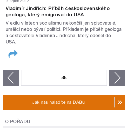
9. srpen 2022
Vladimír Jindřich: Příběh československého
geologa, který emigroval do USA
V exilu v letech socialismu nekončili jen spisovatelé,
umělci nebo bývalí politici. Příkladem je příběh geologa
a cestovatele Vladimíra Jindřicha, který odešel do
USA.
STRÁNKY
88
n
zí
Jak nás naladíte na DABu
O POŘADU