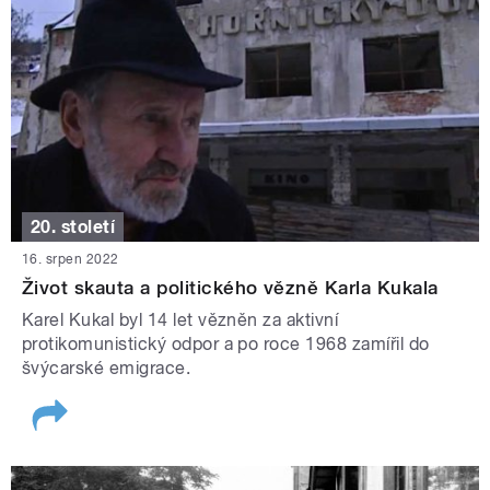
20. století
16. srpen 2022
Život skauta a politického vězně Karla Kukala
Karel Kukal byl 14 let vězněn za aktivní
protikomunistický odpor a po roce 1968 zamířil do
švýcarské emigrace.