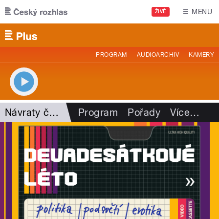
Přejít k hlavnímu obsahu
MENU
ŽIVĚ
PROGRAM
AUDIOARCHIV
KAMERY
Návraty časem
Program
Pořady
Více
…