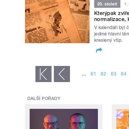
20. století
1.
Kterýpak zvíře
normalizace, k
V kalendáři byl 
jediné hlavní té
kreslený vtip.
STRÁNKY
…
61
62
63
64
« první
‹ předchozí
DALŠÍ POŘADY