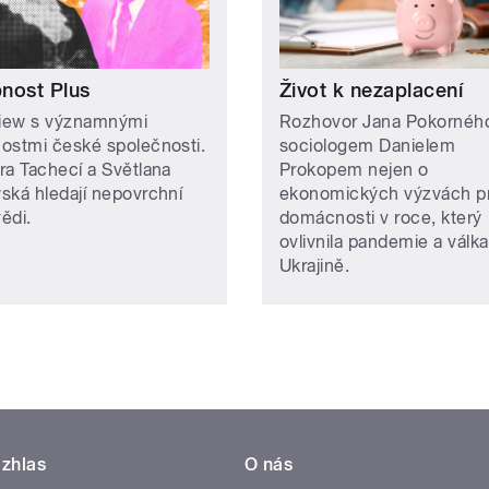
nost Plus
Život k nezaplacení
view s významnými
Rozhovor Jana Pokornéh
ostmi české společnosti.
sociologem Danielem
ra Tachecí a Světlana
Prokopem nejen o
ská hledají nepovrchní
ekonomických výzvách p
ědi.
domácnosti v roce, který
ovlivnila pandemie a válka
Ukrajině.
zhlas
O nás