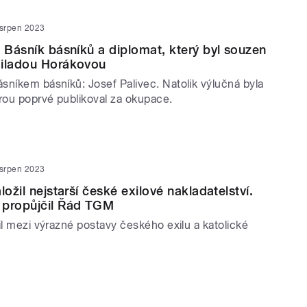
 srpen 2023
: Básník básníků a diplomat, který byl souzen
Miladou Horákovou
sníkem básníků: Josef Palivec. Natolik výlučná byla
erou poprvé publikoval za okupace.
 srpen 2023
ložil nejstarší české exilové nakladatelství.
 propůjčil Řád TGM
il mezi výrazné postavy českého exilu a katolické