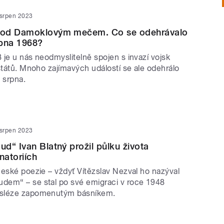
 srpen 2023
pod Damoklovým mečem. Co se odehrávalo
rpna 1968?
je u nás neodmyslitelně spojen s invazí vojsk
států. Mnoho zajímavých událostí se ale odehrálo
 srpna.
 srpen 2023
d“ Ivan Blatný prožil půlku života
natoriích
české poezie – vždyť Vítězslav Nezval ho nazýval
em“ – se stal po své emigraci v roce 1948
sléze zapomenutým básníkem.