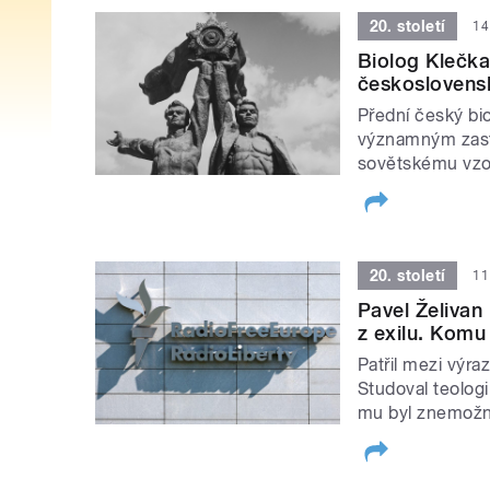
20. století
14
Biolog Klečka 
českoslovens
Přední český bio
významným zast
sovětskému vzo
20. století
11
Pavel Želiva
z exilu. Komu
Patřil mezi výra
Studoval teologii
mu byl znemožně