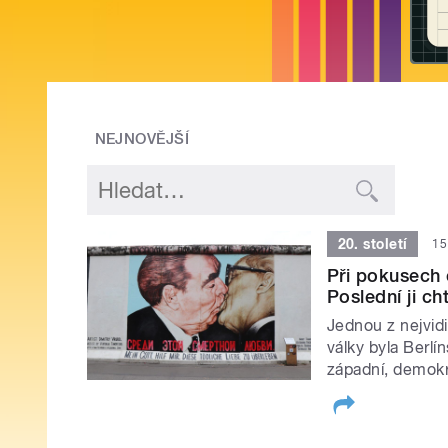
NEJNOVĚJŠÍ
20. století
15
Při pokusech 
Poslední ji ch
Jednou z nejvid
války byla Berlí
západní, demokr