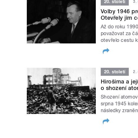
20. století
3.
Volby 1946 pr
Otevřely jim 
Až do roku 1990
považovat za čá
otevřelo cestu 
20. století
2.
Hirošima a jej
o shození at
Shození atomové
srpna 1945 kolem
následky zranění