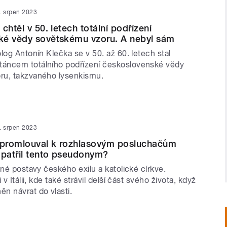
. srpen 2023
chtěl v 50. letech totální podřízení
ké vědy sovětskému vzoru. A nebyl sám
log Antonín Klečka se v 50. až 60. letech stal
áncem totálního podřízení československé vědy
ru, takzvaného lysenkismu.
. srpen 2023
n promlouval k rozhlasovým posluchačům
 patřil tento pseudonym?
zné postavy českého exilu a katolické církve.
 v Itálii, kde také strávil delší část svého života, když
n návrat do vlasti.