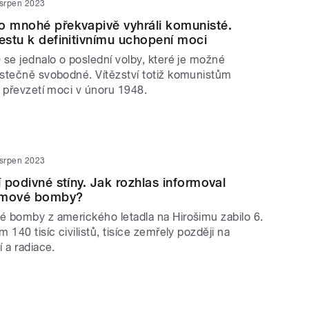
 srpen 2023
o mnohé překvapivě vyhráli komunisté.
cestu k definitivnímu uchopení moci
 se jednalo o poslední volby, které je možné
stečně svobodné. Vítězství totiž komunistům
k převzetí moci v únoru 1948.
 srpen 2023
í podivné stíny. Jak rozhlas informoval
omové bomby?
 bomby z amerického letadla na Hirošimu zabilo 6.
 140 tisíc civilistů, tisíce zemřely později na
 a radiace.