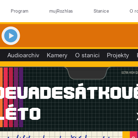
Program
mujRozhlas
Stanice
O r
Audioarchiv
Kamery
O stanici
Projekty