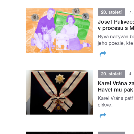
20. století
7.
Josef Palivec
v procesu s 
Bývá nazýván bá
jeho poezie, kt
20. století
4.
Karel Vrána za
Havel mu pak
Karel Vrána patř
církve.