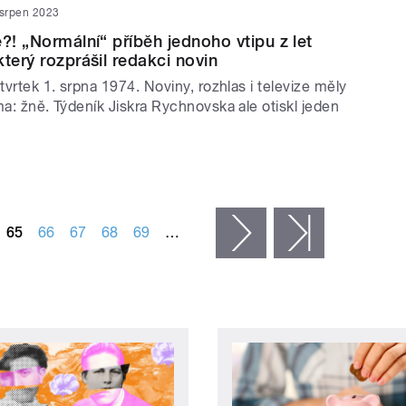
 srpen 2023
?! „Normální“ příběh jednoho vtipu z let
terý rozprášil redakci novin
čtvrtek 1. srpna 1974. Noviny, rozhlas i televize měly
ma: žně. Týdeník Jiskra Rychnovska ale otiskl jeden
65
66
67
68
69
…
následující ›
poslední »