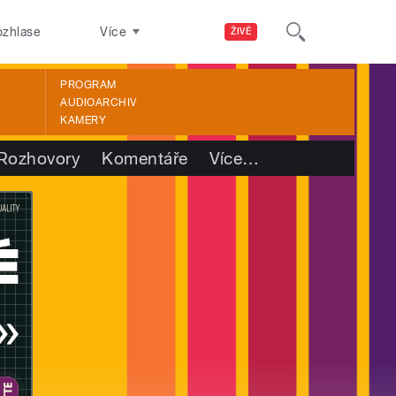
ozhlase
Více
ŽIVĚ
PROGRAM
AUDIOARCHIV
KAMERY
Rozhovory
Komentáře
Více
…