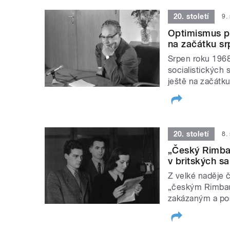
20. století
9.
Optimismus 
na začátku s
Srpen roku 1968 
socialistických 
ještě na začátku
20. století
8.
„Český Rimbau
v britských sa
Z velké naděje 
„českým Rimbaud
zakázaným a po