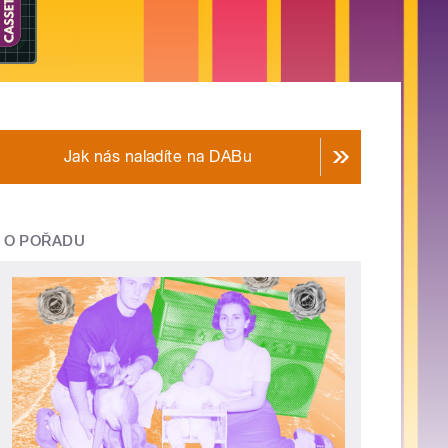
Jak nás naladíte na DABu
O POŘADU