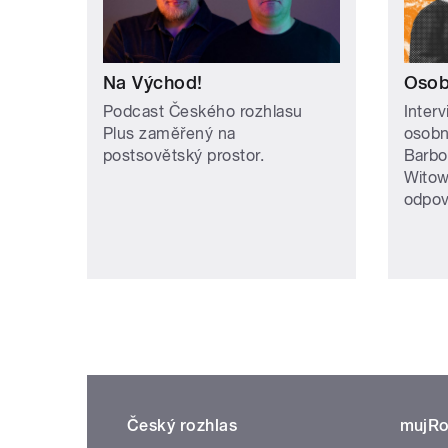
Na Východ!
Osob
Podcast Českého rozhlasu
Inter
Plus zaměřený na
osobn
postsovětský prostor.
Barbo
Witow
odpov
Český rozhlas
mujRo