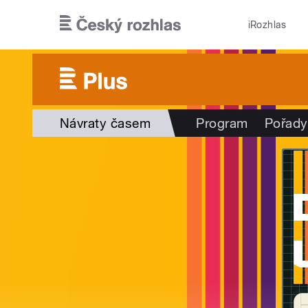
Přejít k hlavnímu obsahu
iRozhlas
Návraty časem
Program
Pořady