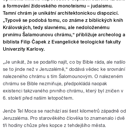
a formování židovského monoteismu – judaismu.
Tamní chrám je unikátní architektonickou dispozicí.
„Typově se podobá tomu, co známe z biblických knih
Královských, tedy slavnému, ale nedoloženému
prvnímu Šalamounovu chrámu,“ přibližuje archeolog a
biblista Filip Čapek z Evangelické teologické fakulty
Univerzity Karlovy.
„Je unikát, že se podařilo najít, co by Bible ráda, ale našlo
se to jinde než v Jeruzalémě,“ dodává vědec ke srovnání
nalezeného chrámu s tím Šalomounovým. O nalezeném
chrámu se Bible nezmiňuje, předpokládá naopak
existenci takzvaného prvního chrámu, který byl zničen v
6. století před naším letopočtem.
Jenže Tel Moca se nachází asi šest kilometrů západně od
Jeruzaléma. Pro starověkého člověka to znamenalo i dvě
tři hodiny chůze přes kopce z tehdejšího města.