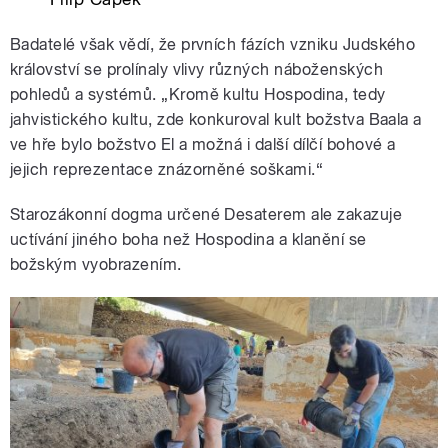
Badatelé však vědí, že prvních fázích vzniku Judského
království se prolínaly vlivy různých náboženských
pohledů a systémů. „Kromě kultu Hospodina, tedy
jahvistického kultu, zde konkuroval kult božstva Baala a
ve hře bylo božstvo El a možná i další dílčí bohové a
jejich reprezentace znázorněné soškami.“
Starozákonní dogma určené Desaterem ale zakazuje
uctívání jiného boha než Hospodina a klanění se
božským vyobrazením.