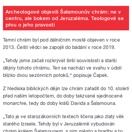
Archeologové objevili Šalamounův chrám: ne v
centru, ale bokem od Jeruzaléma. Teologové se
přou o jeho pravosti
Tamní chrám byl pod dálničním mostě objeven v roce
2013. Čeští vědci se zapojili do bádání v roce 2019.
„Tehdy jsme začali rozkrývat širší souvislosti a starší
dějiny tohoto chrámu. Ten se nachází ve svahu v údolí
blízko dvou sezónních potoků,“ popisuje Čapek.
Z hlediska biblických dějin lze chrám zařadit do 10. století
před naším letopočtem, do doby takzvané sjednocené
monarchie, tedy do doby králů Davida a Šalamouna.
„Tato je ve starozákonních textech líčena jako zlatý věk
starého Izraele. Tehdy byl v Jeruzalémě vybudován
chrám králem Šalamounem, s ním město a hradby a to