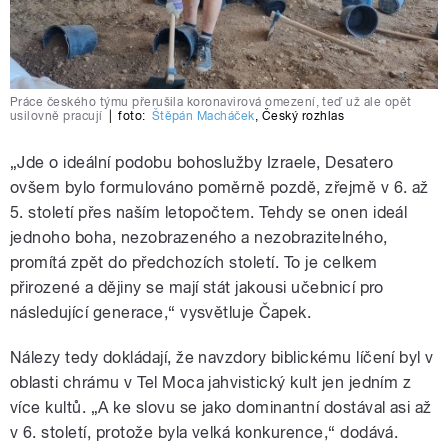
Práce českého týmu přerušila koronavirová omezení, teď už ale opět
usilovně pracují
|
foto:
Štěpán Macháček
,
Český rozhlas
„Jde o ideální podobu bohoslužby Izraele, Desatero
ovšem bylo formulováno poměrně pozdě, zřejmě v 6. až
5. století přes naším letopočtem. Tehdy se onen ideál
jednoho boha, nezobrazeného a nezobrazitelného,
promítá zpět do předchozích století. To je celkem
přirozené a dějiny se mají stát jakousi učebnicí pro
následující generace,“ vysvětluje Čapek.
Nálezy tedy dokládají, že navzdory biblickému líčení byl v
oblasti chrámu v Tel Moca jahvistický kult jen jedním z
více kultů. „A ke slovu se jako dominantní dostával asi až
v 6. století, protože byla velká konkurence,“ dodává.