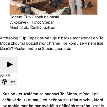
Docent Filip Čapek na místě
vykopávek | Foto:
Štěpán
Macháček
, Český rozhlas
Archeolog Filip Čapek se věnuje biblické archeologii a v Tel
Moca zkoumá pozůstatky chrámu. Ke komu se v něm lidé
klaněli? Poslechněte si Studio Leonardo
23:55
Kus od Jeruzaléma se nachází Tel Moca, místo, kde
čeští vědci zkoumají jedinečnou sakrální stavbu, která
by mohla mnoho napovědět o dějinách starého Izraele