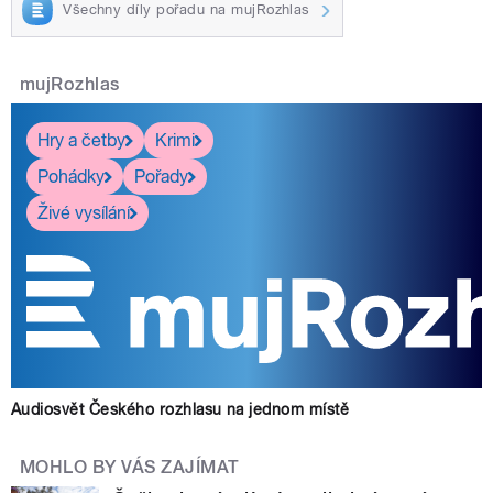
Všechny díly pořadu na mujRozhlas
mujRozhlas
Hry a četby
Krimi
Pohádky
Pořady
Živé vysílání
Audiosvět Českého rozhlasu na jednom místě
MOHLO BY VÁS ZAJÍMAT