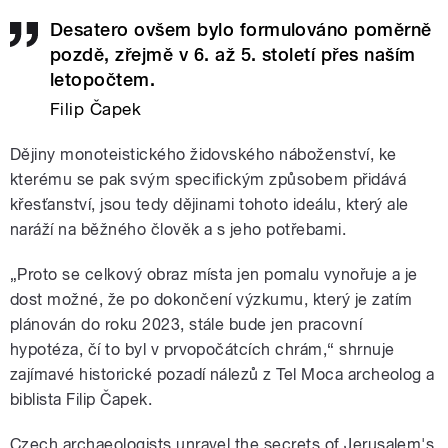
Desatero ovšem bylo formulováno poměrně
pozdě, zřejmě v 6. až 5. století přes naším
letopočtem.
Filip Čapek
Dějiny monoteistického židovského náboženství, ke
kterému se pak svým specifickým způsobem přidává
křesťanství, jsou tedy dějinami tohoto ideálu, který ale
naráží na běžného člověk a s jeho potřebami.
„Proto se celkový obraz místa jen pomalu vynořuje a je
dost možné, že po dokončení výzkumu, který je zatím
plánován do roku 2023, stále bude jen pracovní
hypotéza, čí to byl v prvopočátcích chrám,“ shrnuje
zajímavé historické pozadí nálezů z Tel Moca archeolog a
biblista Filip Čapek.
Czech archaeologists unravel the secrets of Jerusalem's