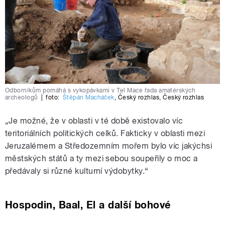
Odborníkům pomáhá s vykopávkami v Tel Mace řada amatérských
archeologů
|
foto:
Štěpán Macháček
,
Český rozhlas
,
Český rozhlas
„Je možné, že v oblasti v té době existovalo víc
teritoriálních politických celků. Fakticky v oblasti mezi
Jeruzalémem a Středozemním mořem bylo víc jakýchsi
městských států a ty mezi sebou soupeřily o moc a
předávaly si různé kulturní výdobytky.“
Hospodin, Baal, El a další bohové