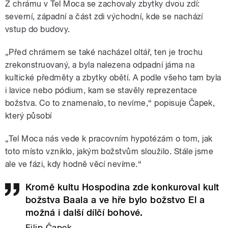
Z chrámu v Tel Moca se zachovaly zbytky dvou zdí:
severní, západní a část zdi východní, kde se nachází
vstup do budovy.
„Před chrámem se také nacházel oltář, ten je trochu
zrekonstruovaný, a byla nalezena odpadní jáma na
kultické předměty a zbytky obětí. A podle všeho tam byla
i lavice nebo pódium, kam se stavěly reprezentace
božstva. Co to znamenalo, to nevíme,“ popisuje Čapek,
který působí
„Tel Moca nás vede k pracovním hypotézám o tom, jak
toto místo vzniklo, jakým božstvům sloužilo. Stále jsme
ale ve fázi, kdy hodně věcí nevíme.“
Kromě kultu Hospodina zde konkuroval kult
božstva Baala a ve hře bylo božstvo El a
možná i další dílčí bohové.
Filip Čapek