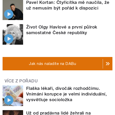
Pavel Kortan: Čtyřicítka mě naučila, že
už nemusím být pořád k dispozici
Život Olgy Havlové a první půlrok
samostatné České republiky
Jak nás naladíte na DABu
VÍCE Z POŘADU
Flaška lékaři, divočák rozhodčímu.
Vnímání korupce je velmi individuální,
vysvětluje socioložka
Už od pradávna lidé žehrali na