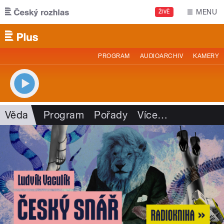
Přejít k hlavnímu obsahu
MENU
ŽIVĚ
PROGRAM
AUDIOARCHIV
KAMERY
Věda
Program
Pořady
Více
…