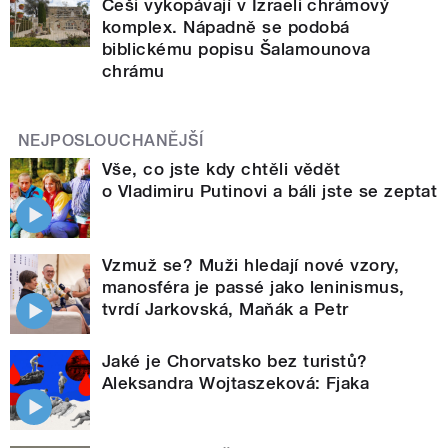
Češi vykopávají v Izraeli chrámový
komplex. Nápadně se podobá
biblickému popisu Šalamounova
chrámu
NEJPOSLOUCHANĚJŠÍ
Vše, co jste kdy chtěli vědět
o Vladimiru Putinovi a báli jste se zeptat
Vzmuž se? Muži hledají nové vzory,
manosféra je passé jako leninismus,
tvrdí Jarkovská, Maňák a Petr
Jaké je Chorvatsko bez turistů?
Aleksandra Wojtaszeková: Fjaka