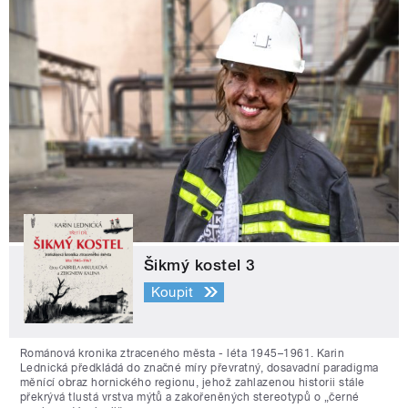
Šikmý kostel 3
Koupit
Románová kronika ztraceného města - léta 1945–1961. Karin
Lednická předkládá do značné míry převratný, dosavadní paradigma
měnící obraz hornického regionu, jehož zahlazenou historii stále
překrývá tlustá vrstva mýtů a zakořeněných stereotypů o „černé