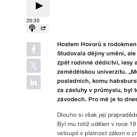
20:30
Hostem Hovorů s rodokmene
Studovala dějiny umění, ale 
zpět rodinné dědictví, lesy 
zemědělskou univerzitu. „M
posledních, komu habsburský 
za zásluhy v průmyslu, byl
závodech. Pro mě je to dnes
Dlouho si však její prapraděd
Byl mu totiž udělen v roce 
vstoupil v platnost zákon o zr