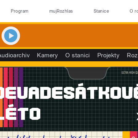
Program
mujRozhlas
Stanice
O r
Audioarchiv
Kamery
O stanici
Projekty
Roz