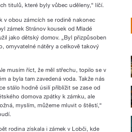
h titulů, které byly vůbec uděleny,“ líčí.
k v obou zámcích se rodině nakonec
í byl zámek Stránov kousek od Mladé
loužil jako dětský domov. „Byl přizpůsoben
o, omyvatelné nátěry a celkově takový
Ale musím říct, že měl střechu, topilo se v
ěm a byla tam zavedená voda. Takže nás
ce stálo hodně úsilí přiblížit se zase od
ětského domova zpátky k zámku, ale
ožná, myslím, můžeme mluvit o štěstí,“
oudí.
pět rodina získala i zámek v Lobči, kde