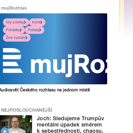
mujRozhlas
Hry a četby
Krimi
Pohádky
Pořady
Živé vysílání
Audiosvět Českého rozhlasu na jednom místě
NEJPOSLOUCHANĚJŠÍ
Joch: Sledujeme Trumpův
mentální úpadek směrem
k sebestřednosti, chaosu.