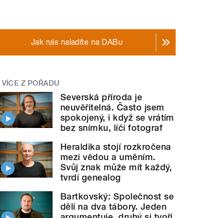
Jak nás naladíte na DABu
VÍCE Z POŘADU
Severská příroda je
neuvěřitelná. Často jsem
spokojený, i když se vrátím
bez snímku, líčí fotograf
Heraldika stojí rozkročena
mezi vědou a uměním.
Svůj znak může mít každý,
tvrdí genealog
Bartkovský: Společnost se
dělí na dva tábory. Jeden
argumentuje, druhý si tvoří