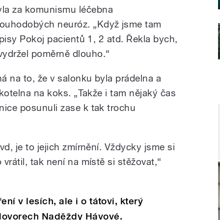
yla za komunismu léčebna
louhodobých neuróz. „Když jsme tam
ápisy Pokoj pacientů 1, 2 atd. Řekla bych,
vydržel poměrně dlouho.“
á na to, že v salonku byla prádelna a
a kotelna na koks. „Takže i tam nějaký čas
nice posunuli zase k tak trochu
d, je to jejich zmírnění. Vždycky jsme si
rátil, tak není na místě si stěžovat,“
í v lesích, ale i o tátovi, který
 Hovorech Naděždy Hávové.