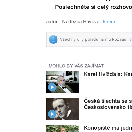
Poslechněte si celý rozhovo
autoři:
Naděžda Hávová
,
knem
Všechny díly pořadu na mujRozhlas
MOHLO BY VÁS ZAJÍMAT
Karel Hvížďala: Ka
Česká šlechta se 
Československo t
Konopiště má jedny