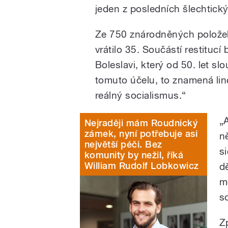
jeden z posledních šlechtickýc
Ze 750 znárodněných polože
vrátilo 35. Součástí restituc
Boleslavi, který od 50. let s
tomuto účelu, to znamená lin
reálný socialismus.“
„
Nejraději mám Roudnický
zámek, nyní potřebuje asi
n
největší péči. Bez
si
komunity by nežil, říká
William Rudolf Lobkowicz
d
m
s
Z