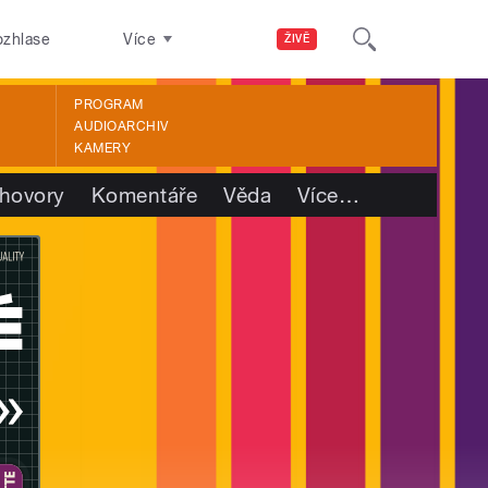
ozhlase
Více
ŽIVĚ
PROGRAM
AUDIOARCHIV
KAMERY
hovory
Komentáře
Věda
Více
…