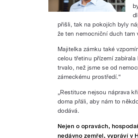
b
d
přišli, tak na pokojích byly n
že ten nemocniční duch tam 
Majitelka zámku také vzpomín
celou třetinu přízemí zabíral
trvalo, než jsme se od nemoc
zámeckému prostředí.“
„Restituce nejsou náprava křiv
doma přáli, aby nám to někdo v
dodává.
Nejen o opravách, hospodařen
nedávno zemřel, vypráví v