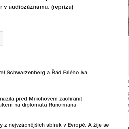
r v audiozáznamu. (repríza)
rel Schwarzenberg a Řád Bílého lva
snažila před Mnichovem zachránit
lakem na diplomata Runcimana
 z nejvzácnějších sbírek v Evropě. A žije se