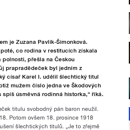
m je Zuzana Pavlík-Šimonková.
poté, co rodina v restitucích získala
a polnosti, přešla na Českou
ůj prapradědeček byl jedním z
císař Karel I. udělil šlechtický titul
 totiž mužem číslo jedna ve Škodových
 spíš úsměvná rodinná historka,“ říká.
eček titulu svobodný pán baron neužil.
1918. Potom ovšem 18. prosince 1918
ušení šlechtických titulů. „Je to zřejmě