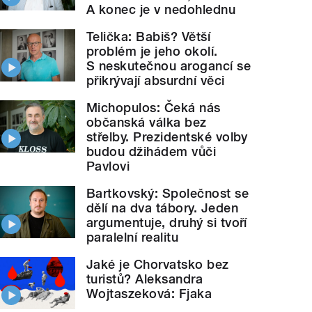
A konec je v nedohlednu
Telička: Babiš? Větší
problém je jeho okolí.
S neskutečnou arogancí se
přikrývají absurdní věci
Michopulos: Čeká nás
občanská válka bez
střelby. Prezidentské volby
budou džihádem vůči
Pavlovi
Bartkovský: Společnost se
dělí na dva tábory. Jeden
argumentuje, druhý si tvoří
paralelní realitu
Jaké je Chorvatsko bez
turistů? Aleksandra
Wojtaszeková: Fjaka