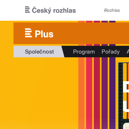
Přejít k hlavnímu obsahu
iRozhlas
Společnost
Program
Pořady