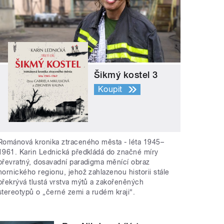
Šikmý kostel 3
Koupit
Románová kronika ztraceného města - léta 1945–
1961. Karin Lednická předkládá do značné míry
převratný, dosavadní paradigma měnící obraz
hornického regionu, jehož zahlazenou historii stále
překrývá tlustá vrstva mýtů a zakořeněných
stereotypů o „černé zemi a rudém kraji“.