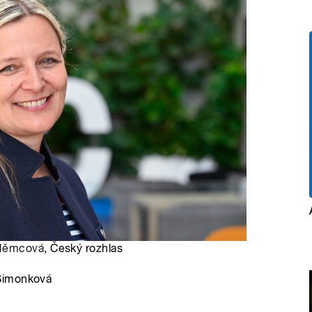
 Němcová
, Český rozhlas
-Šimonková