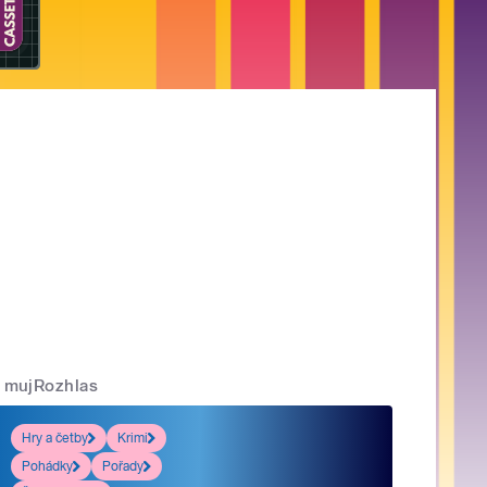
mujRozhlas
Hry a četby
Krimi
Pohádky
Pořady