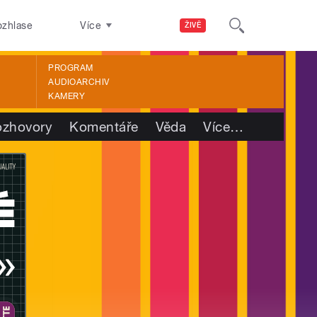
ozhlase
Více
ŽIVĚ
PROGRAM
AUDIOARCHIV
KAMERY
ozhovory
Komentáře
Věda
Více
…