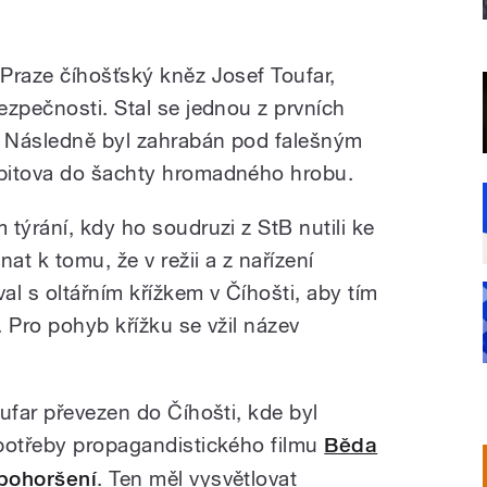
Praze číhošťský kněz Josef Toufar,
ezpečnosti. Stal se jednou z prvních
. Následně byl zahrabán pod falešným
bitova do šachty hromadného hrobu.
týrání, kdy ho soudruzi z StB nutili ke
at k tomu, že v režii a z nařízení
l s oltářním křížkem v Číhošti, aby tím
 Pro pohyb křížku se vžil název
ufar převezen do Číhošti, kde byl
potřeby propagandistického filmu
Běda
 pohoršení
. Ten měl vysvětlovat