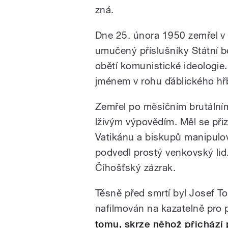
zná.
Dne 25. února 1950 zemřel v 
umučený příslušníky Státní b
obětí komunistické ideologie
jménem v rohu ďáblického hř
Zemřel po měsíčním brutálním 
lživým výpovědím. Měl se přizn
Vatikánu a biskupů manipulova
podvedl prostý venkovský lid.
Číhošťský zázrak.
Těsně před smrtí byl Josef To
nafilmován na kazatelně pro 
tomu, skrze něhož přichází