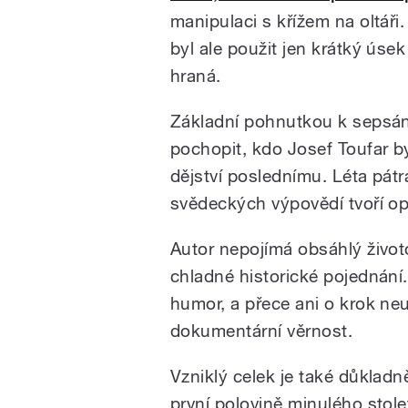
manipulaci s křížem na oltář
byl ale použit jen krátký úse
hraná.
Základní pohnutkou k sepsání
pochopit, kdo Josef Toufar b
dějství poslednímu. Léta pát
svědeckých výpovědí tvoří op
Autor nepojímá obsáhlý životo
chladné historické pojednání
humor, a přece ani o krok ne
dokumentární věrnost.
Vzniklý celek je také důklad
první polovině minulého stolet