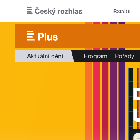
Přejít k hlavnímu obsahu
iRozhlas
Aktuální dění
Program
Pořady