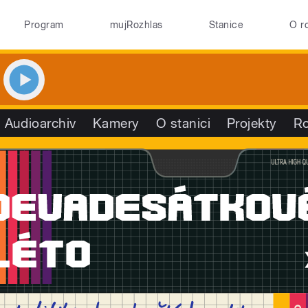
Program
mujRozhlas
Stanice
O r
Audioarchiv
Kamery
O stanici
Projekty
R