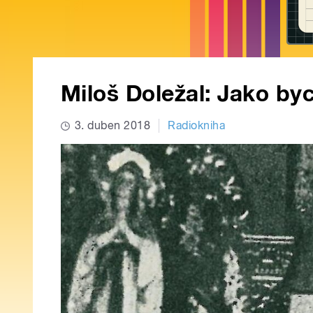
Miloš Doležal: Jako by
3. duben 2018
Radiokniha