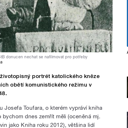
 StB donucen nechat se nafilmovat pro potřeby
ia
 životopisný portrét katolického kněze
ních obětí komunistického režimu v
48.
hu Josefa Toufara, o kterém vypráví kniha
o bychom dnes zemřít měli (oceněná mj.
vin jako Kniha roku 2012), většina lidí