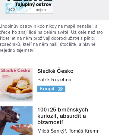
Lincolnův ostrov nikdo nikdy na mapě nenašel, a
přece ho znají lidé na celém světě. Už déle než sto
třicet let na něm prožívají dobrodružství s pěticí
trosečníků, kteří na něm našli útočiště, a hlavně
nejedno tajemství.
Sladké Česko
Patrik Rozehnal
Koupit
100+25 brněnských
kuriozit, absurdit a
bizarností
Miloš Šenkýř, Tomáš Kremr