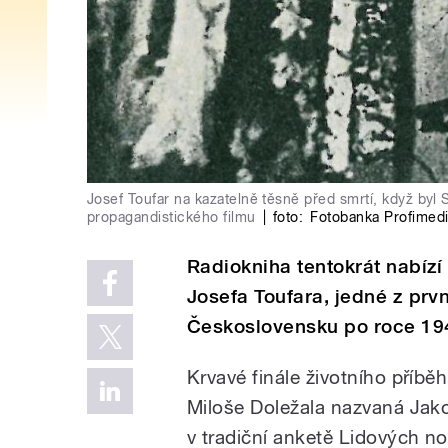
Josef Toufar na kazatelně těsně před smrtí, když byl
propagandistického filmu
|
foto:
Fotobanka Profimed
Radiokniha tentokrát nabízí
Josefa Toufara, jedné z prv
Československu po roce 19
Krvavé finále životního příbě
Miloše Doležala nazvaná Jak
v tradiční anketě Lidových no