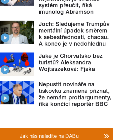
systém přeučit, říká
imunolog Abramson
Joch: Sledujeme Trumpův
mentální úpadek směrem
k sebestřednosti, chaosu.
A konec je v nedohlednu
Jaké je Chorvatsko bez
turistů? Aleksandra
Wojtaszeková: Fjaka
Nepustit novináře na
tiskovku znamená přiznat,
že nemám protiargumenty,
říká končící reportér BBC
Jak nás naladíte na DABu