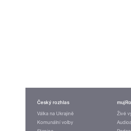
Český rozhlas
mujRo
Válka na Ukrajině
Živé v
Komunální volby
Audioa