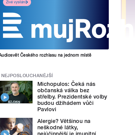
Živé vysílání
Audiosvět Českého rozhlasu na jednom místě
NEJPOSLOUCHANĚJŠÍ
Michopulos: Čeká nás
občanská válka bez
střelby. Prezidentské volby
budou džihádem vůči
Pavlovi
Alergie? Většinou na
neškodné látky,
nejúčinnější je imunitní