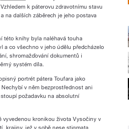
i. Vzhledem k páterovu zdravotnímu stavu
k a na dalších záběrech je jeho postava
 této knihy byla naléhavá touha
yl a co všechno v jeho údělu předcházelo
rání, shromažďování dokumentů i
ěrný systém díla.
pisný portrét pátera Toufara jako
. Nechybí v něm bezprostřednost ani
ustoupí požadavku na absolutní
ně vyvedenou kronikou života Vysočiny v
í, krajiny, jež v sobě nese stigmata