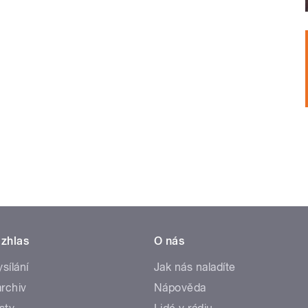
zhlas
O nás
ysílání
Jak nás naladíte
rchiv
Nápověda