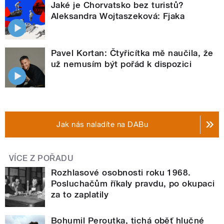
Jaké je Chorvatsko bez turistů?
Aleksandra Wojtaszeková: Fjaka
Pavel Kortan: Čtyřicítka mě naučila, že
už nemusím být pořád k dispozici
Jak nás naladíte na DABu
VÍCE Z POŘADU
Rozhlasové osobnosti roku 1968.
Posluchačům říkaly pravdu, po okupaci
za to zaplatily
Bohumil Peroutka, tichá oběť hlučné