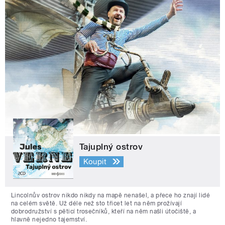
Tajuplný ostrov
Koupit
Lincolnův ostrov nikdo nikdy na mapě nenašel, a přece ho znají lidé
na celém světě. Už déle než sto třicet let na něm prožívají
dobrodružství s pěticí trosečníků, kteří na něm našli útočiště, a
hlavně nejedno tajemství.