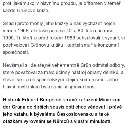
proti jakémukoliv hlavnímu proudu, je přítomen v téměř
každé Grünově knize.
Snad i proto mohly jeho knížky u nás vycházet nejen
v roce 1968, ale také po celá 70. a 80. léta i po roce
1990. Ti, kteří je před rokem 1989 schvalovali k vydání, si
pochvalovali Grünovu kritiku „kapitalismu“ a konzumní
společnosti.
Nevšímali si, že stejně vehementně Grün odmítal odbory,
které považoval za málo účinný nástroj obrany dělníků, a
stavěl se i proti spasitelským idejím komunismu. Jeho
hlavní myšlenkou byla sociální spravedlnost.
Historik Eduard Burget se kromě zařazení Maxe von
der Grüna do širších souvislostí chce věnovat i právě
jeho vztahu k bývalému Československu a také
otázkám vyrovnání se Němců s vlastní minulostí.