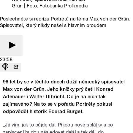
Grün | Foto: Fotobanka Profimedia
Poslechněte si reprízu Portrétů na téma Max von der Grün.
Spisovatel, který nikdy nešel s hlavním proudem
23:58
96 let by se v těchto dnech dožil německý spisovatel
Max von der Grün. Jeho knížky prý četli Konrad
Adenauer i Walter Ulbricht. Co je na nich tak
zajímavého? Na to se v pořadu Portréty pokusí
odpovědět historik Edurad Burget.
„Já vím, jak to půjde dál. Přijdou nové splátky a po
zaplacení budou následovat další a tak dál, do