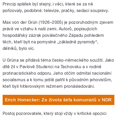
Princip splátek byl stejný, i věci, které se za ně
pořizovaly, podobné: televize, pračky, sedací soupravy.
Max von der Grün (1926–2005) je pozoruhodným zjevem
právě ve vztahu k naší zemi. Autorů, popisujících
hospodářský zázrak poválečného Západu pohledem
těch, kteří byli na pomyslné „základně pyramidy“,
dělníků, bylo víc.
U Grüna se přidává téma česko-německého soužití. Jako
dítě žil v Pavlově Studenci na Tachovsku a v rodině
protinacistického odporu. Jeho otčím odmítal nacionální
socialismus a k tomu ještě patřil k původním jehovistům,
kteří byli hitlerovským režimem pronásledováni.
Erich Honecker: Ze života šéfa komunistů v NDR
Postoj pozorovatele, který stojí vždy v kritické opozici