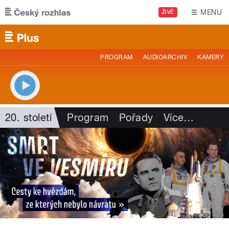
Přejít k hlavnímu obsahu
MENU
ŽIVĚ
PROGRAM
AUDIOARCHIV
KAMERY
20. století
Program
Pořady
Více
…