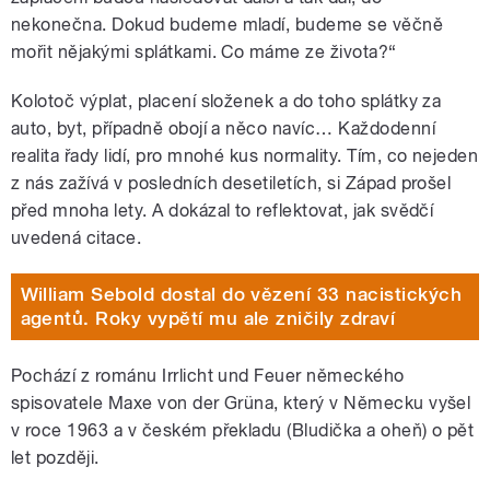
nekonečna. Dokud budeme mladí, budeme se věčně
mořit nějakými splátkami. Co máme ze života?“
Kolotoč výplat, placení složenek a do toho splátky za
auto, byt, případně obojí a něco navíc… Každodenní
realita řady lidí, pro mnohé kus normality. Tím, co nejeden
z nás zažívá v posledních desetiletích, si Západ prošel
před mnoha lety. A dokázal to reflektovat, jak svědčí
uvedená citace.
William Sebold dostal do vězení 33 nacistických
agentů. Roky vypětí mu ale zničily zdraví
Pochází z románu Irrlicht und Feuer německého
spisovatele Maxe von der Grüna, který v Německu vyšel
v roce 1963 a v českém překladu (Bludička a oheň) o pět
let později.