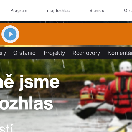
Program
mujRozhlas
Stanice
O r
ry
O stanici
Projekty
Rozhovory
Komentá