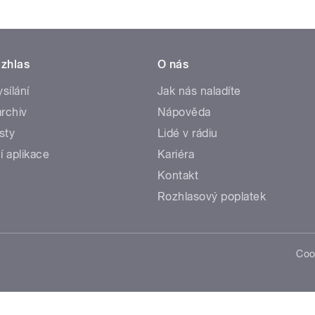
zhlas
O nás
ysílání
Jak nás naladíte
rchiv
Nápověda
sty
Lidé v rádiu
í aplikace
Kariéra
Kontakt
Rozhlasový poplatek
Coo