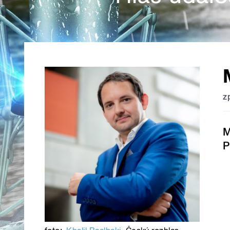
z
M
P