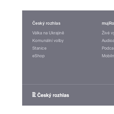
Český rozhlas
mujRo
Válka na Ukrajině
Živé v
Komunální volby
Audioa
Stanice
Podca
eShop
Mobiln