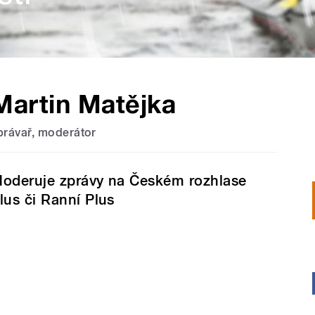
Martin Matějka
právař, moderátor
oderuje zprávy na Českém rozhlase
lus či Ranní Plus