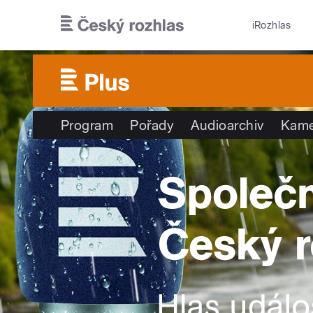
Přejít k hlavnímu obsahu
iRozhlas
Program
Pořady
Audioarchiv
Kame