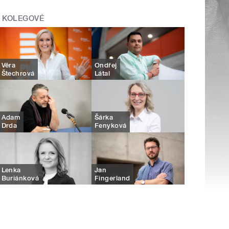
KOLEGOVÉ
Věra
Ondřej
Štechrová
Látal
Adam
Šárka
Drda
Fenyková
Lenka
Jan
Buriánková
Fingerland