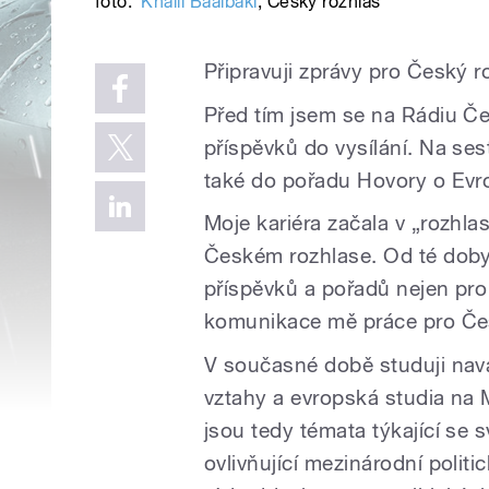
foto:
Khalil Baalbaki
,
Český rozhlas
Připravuji zprávy pro Český 
Před tím jsem se na Rádiu Če
příspěvků do vysílání. Na ses
také do pořadu Hovory o Evr
Moje kariéra začala v „rozhla
Českém rozhlase. Od té doby
příspěvků a pořadů nejen pro
komunikace mě práce pro Če
V současné době studuji nava
vztahy a evropská studia na Me
jsou tedy témata týkající se s
ovlivňující mezinárodní polit