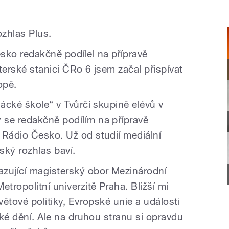
rozhlas Plus.
sko redakčně podílel na přípravě
terské stanici ČRo 6 jsem začal přispívat
opě.
sácké škole“ v Tvůrčí skupině elévů v
 se redakčně podílím na přípravě
 Rádio Česko. Už od studií mediální
ský rozhlas baví.
zující magisterský obor Mezinárodní
tropolitní univerzitě Praha. Bližší mi
větové politiky, Evropské unie a události
ické dění. Ale na druhou stranu si opravdu