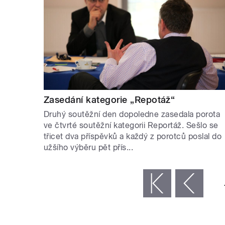
Zasedání kategorie „Repotáž“
Druhý soutěžní den dopoledne zasedala porota
ve čtvrté soutěžní kategorii Reportáž. Sešlo se
třicet dva příspěvků a každý z porotců poslal do
užšího výběru pět přís...
STRÁNKY
« první
‹ předchozí