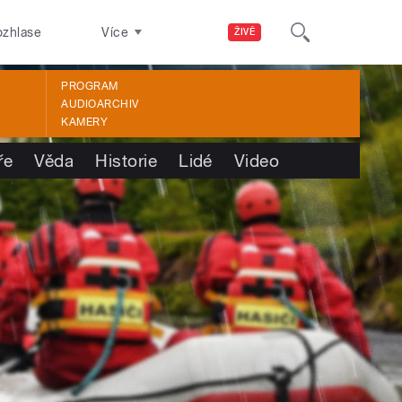
ozhlase
Více
ŽIVĚ
PROGRAM
AUDIOARCHIV
KAMERY
ře
Věda
Historie
Lidé
Video