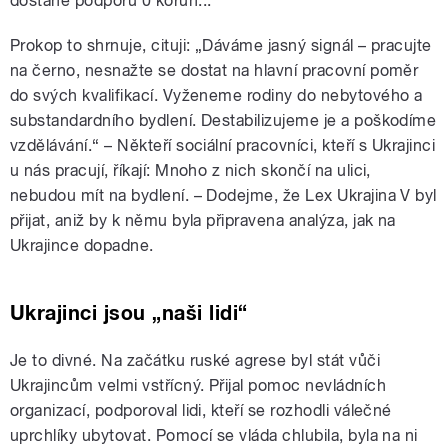
dostane podporu 0 korun...
Prokop to shrnuje, cituji: „Dáváme jasný signál – pracujte
na černo, nesnažte se dostat na hlavní pracovní poměr
do svých kvalifikací. Vyženeme rodiny do nebytového a
substandardního bydlení. Destabilizujeme je a poškodíme
vzdělávání.“ – Někteří sociální pracovníci, kteří s Ukrajinci
u nás pracují, říkají: Mnoho z nich skončí na ulici,
nebudou mít na bydlení. – Dodejme, že Lex Ukrajina V byl
přijat, aniž by k němu byla připravena analýza, jak na
Ukrajince dopadne.
Ukrajinci jsou „naši lidi“
Je to divné. Na začátku ruské agrese byl stát vůči
Ukrajincům velmi vstřícný. Přijal pomoc nevládních
organizací, podporoval lidi, kteří se rozhodli válečné
uprchlíky ubytovat. Pomocí se vláda chlubila, byla na ni