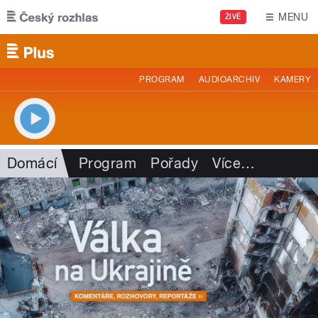
Přejít k hlavnímu obsahu
MENU
ŽIVĚ
PROGRAM
AUDIOARCHIV
KAMERY
Domácí
Program
Pořady
Více
…