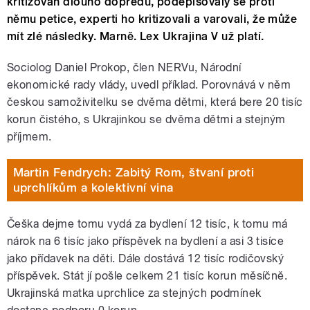
kritizován dlouho dopředu, podepisovaly se proti
němu petice, experti ho kritizovali a varovali, že může
mít zlé následky. Marně. Lex Ukrajina V už platí.
Sociolog Daniel Prokop, člen NERVu, Národní
ekonomické rady vlády, uvedl příklad. Porovnává v něm
českou samoživitelku se dvěma dětmi, která bere 20 tisíc
korun čistého, s Ukrajinkou se dvěma dětmi a stejným
příjmem.
Martin Fendrych: Zabitý Rom, štvaní proti
uprchlíkům a kolektivní vina
Češka dejme tomu vydá za bydlení 12 tisíc, k tomu má
nárok na 6 tisíc jako příspěvek na bydlení a asi 3 tisíce
jako přídavek na děti. Dále dostává 12 tisíc rodičovský
příspěvek. Stát jí pošle celkem 21 tisíc korun měsíčně.
Ukrajinská matka uprchlice za stejných podmínek