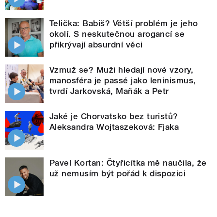
Telička: Babiš? Větší problém je jeho
okolí. S neskutečnou arogancí se
přikrývají absurdní věci
Vzmuž se? Muži hledají nové vzory,
manosféra je passé jako leninismus,
tvrdí Jarkovská, Maňák a Petr
Jaké je Chorvatsko bez turistů?
Aleksandra Wojtaszeková: Fjaka
Pavel Kortan: Čtyřicítka mě naučila, že
už nemusím být pořád k dispozici