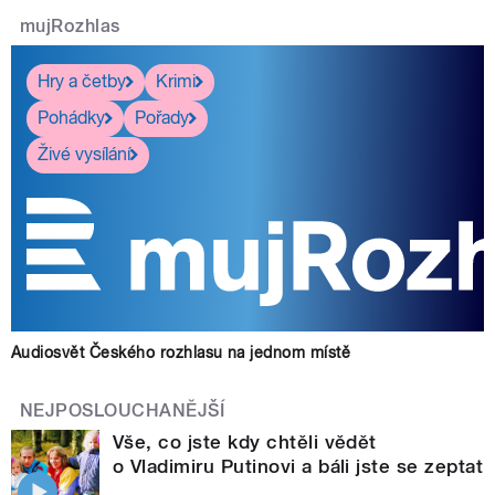
mujRozhlas
Hry a četby
Krimi
Pohádky
Pořady
Živé vysílání
Audiosvět Českého rozhlasu na jednom místě
NEJPOSLOUCHANĚJŠÍ
Vše, co jste kdy chtěli vědět
o Vladimiru Putinovi a báli jste se zeptat