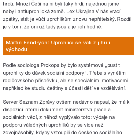
hrdá. Mnozí Češi na ni byli taky hrdí, najednou jsme
nebyli antiuprchlická země. Lex Ukrajina V nás vrací
zpátky, stát je vůči uprchlíkům znovu nepřátelský. Rozdíl
je v tom, že oni už tady jsou a je jich hodně.
Martin Fendrych: Uprchlíci se valí z jihu i
východu
Podle sociologa Prokopa by bylo systémové „pustit
uprchlíky do dávek sociální podpory“. Třeba s vynětím
rodičovského příspěvku, ale se speciálními motivacemi
například ke studiu češtiny a účasti dětí ve vzdělávání.
Server Seznam Zprávy ovšem nedávno napsal, že má k
dispozici interní dokument ministerstva práce a
sociálních věcí, z něhož vyplývalo toto: výdaje na
podporu válečných uprchlíků by se více než
zdvojnásobily, kdyby vstoupili do českého sociálního