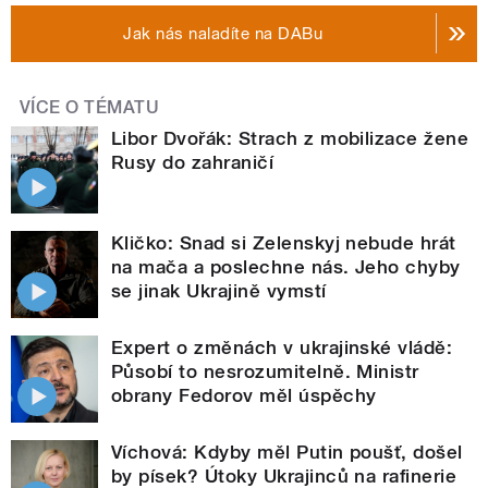
Jak nás naladíte na DABu
VÍCE O TÉMATU
Libor Dvořák: Strach z mobilizace žene
Rusy do zahraničí
Kličko: Snad si Zelenskyj nebude hrát
na mača a poslechne nás. Jeho chyby
se jinak Ukrajině vymstí
Expert o změnách v ukrajinské vládě:
Působí to nesrozumitelně. Ministr
obrany Fedorov měl úspěchy
Víchová: Kdyby měl Putin poušť, došel
by písek? Útoky Ukrajinců na rafinerie