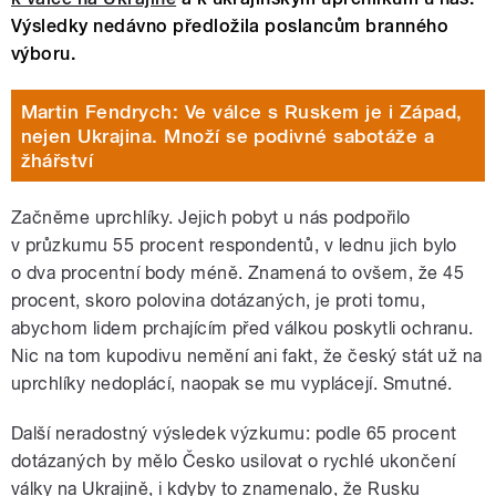
Výsledky nedávno předložila poslancům branného
výboru.
Martin Fendrych: Ve válce s Ruskem je i Západ,
nejen Ukrajina. Množí se podivné sabotáže a
žhářství
Začněme uprchlíky. Jejich pobyt u nás podpořilo
v průzkumu 55 procent respondentů, v lednu jich bylo
o dva procentní body méně. Znamená to ovšem, že 45
procent, skoro polovina dotázaných, je proti tomu,
abychom lidem prchajícím před válkou poskytli ochranu.
Nic na tom kupodivu nemění ani fakt, že český stát už na
uprchlíky nedoplácí, naopak se mu vyplácejí. Smutné.
Další neradostný výsledek výzkumu: podle 65 procent
dotázaných by mělo Česko usilovat o rychlé ukončení
války na Ukrajině, i kdyby to znamenalo, že Rusku