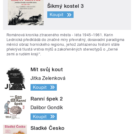
Šikmý kostel 3
Koupit
Románová kronika ztraceného města - léta 1945–1961. Karin
Lednická předkládá do značné míry převratný, dosavadní paradigma
měnící obraz hornického regionu, jehož zahlazenou historii stále
překrývá tlustá vrstva mýtů a zakořeněných stereotypů o „černé
zemi a rudém kraji“.
Mít svůj kout
Jitka Zelenková
Koupit
Ranní špek 2
Dalibor Gondík
Koupit
Sladké Česko