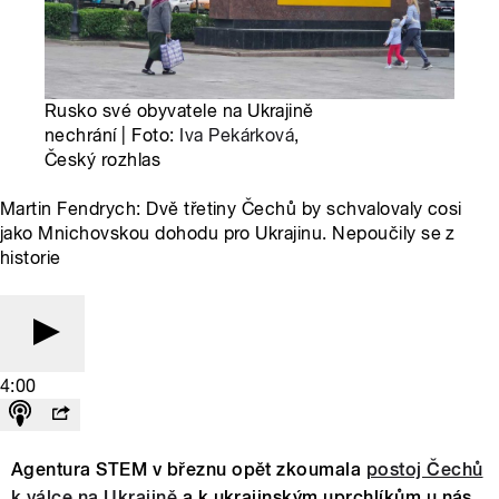
Rusko své obyvatele na Ukrajině
nechrání | Foto:
Iva Pekárková
,
Český rozhlas
Martin Fendrych: Dvě třetiny Čechů by schvalovaly cosi
jako Mnichovskou dohodu pro Ukrajinu. Nepoučily se z
historie
4:00
Agentura STEM v březnu opět zkoumala
postoj Čechů
k válce na Ukrajině
a k ukrajinským uprchlíkům u nás.