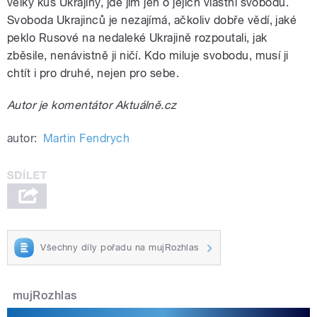
velký kus Ukrajiny, jde jim jen o jejich vlastní svobodu.
Svoboda Ukrajinců je nezajímá, ačkoliv dobře vědí, jaké
peklo Rusové na nedaleké Ukrajině rozpoutali, jak
zběsile, nenávistně ji ničí. Kdo miluje svobodu, musí ji
chtít i pro druhé, nejen pro sebe.
Autor je komentátor Aktuálně.cz
autor:
Martin Fendrych
Všechny díly pořadu na mujRozhlas
mujRozhlas