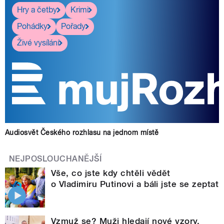
Hry a četby
Krimi
Pohádky
Pořady
Živé vysílání
Audiosvět Českého rozhlasu na jednom místě
NEJPOSLOUCHANĚJŠÍ
Vše, co jste kdy chtěli vědět
o Vladimiru Putinovi a báli jste se zeptat
Vzmuž se? Muži hledají nové vzory,