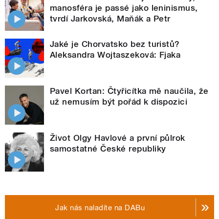
manosféra je passé jako leninismus,
tvrdí Jarkovská, Maňák a Petr
Jaké je Chorvatsko bez turistů?
Aleksandra Wojtaszeková: Fjaka
Pavel Kortan: Čtyřicítka mě naučila, že
už nemusím být pořád k dispozici
Život Olgy Havlové a první půlrok
samostatné České republiky
Jak nás naladíte na DABu