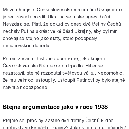
Mezi tehdejším Československem a dnešní Ukrajinou je
jeden zásadní rozdíl: Ukrajina se ruské agresi brání.
Nevzdala se. Platí, že pokud by dnes dvě třetiny Čechů
nechaly Putina ukrást velké části Ukrajiny, aby byl mír,
chovají se stejně jako státy, které podepsaly
mnichovskou dohodu.
Přitom z vlastní historie dobře víme, jak okrájení
Československa Německem dopadlo. Hitler se
nezastavil, stejně rozpoutal světovou válku. Nepomohlo,
že mu velmoci ustoupily. Ustoupit Putinovi by bylo stejně
naivní a nebezpečné.
Stejná argumentace jako v roce 1938
Ptejme se, proč by vlastně dvě třetiny Čechů klidně
obětovaly velké části Ukrajiny? Jaké k tomu mají důvody?