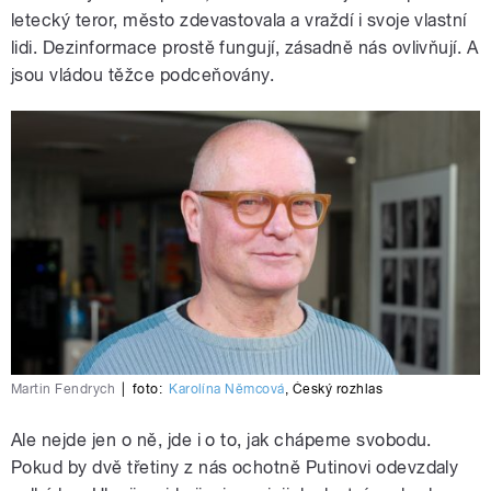
letecký teror, město zdevastovala a vraždí i svoje vlastní
lidi. Dezinformace prostě fungují, zásadně nás ovlivňují. A
jsou vládou těžce podceňovány.
Martin Fendrych
|
foto:
Karolína Němcová
,
Český rozhlas
Ale nejde jen o ně, jde i o to, jak chápeme svobodu.
Pokud by dvě třetiny z nás ochotně Putinovi odevzdaly