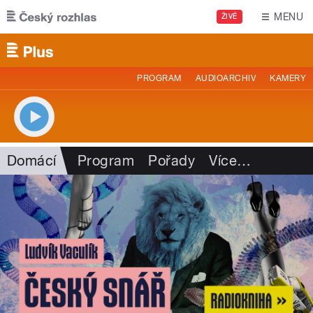
Přejít k hlavnímu obsahu
MENU
ŽIVĚ
PROGRAM
AUDIOARCHIV
KAMERY
Domácí
Program
Pořady
Více
…