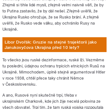
Zřejmě si tihle lidé myslí, zřejmě velmi naivně věří, že by
to Putina zastavilo, že by dál nešel. Zřejmě uvěřili, že
Ukrajina Rusko ohrožuje, že se Rusko brání. A zřejmě
uvěřili, že Rusko vede válku, aby ochránilo Rusy na
Ukrajině.
Libor Dvořák: Gruzie na stejné trajektorii jako
Janukovyčova Ukrajina před 10 lety?
To všecko jsou ruské dezinformace, ruské lži. Vezměme
tu poslední, údajnou ochranu trpících etnických Rusů na
Ukrajině. Mimochodem, úplně stejně argumentoval Hitler
v roce 1938, chtěl přece taky chránit Němce
v Československu.
A ano, Rusové nyní skutečně trpí, třeba v
ukrajinském Charkově, kde jich žije necelá polovina ze
všech obyvatel. Trpí tím, že tam ruská vojska rozpoutala