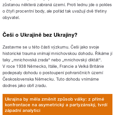
zůstanou některá zabraná území. Proti lednu jde o pokles
o čtyři procentní body, ale pořád tak uvažují dvě třetiny
obyvatel.
Češi o Ukrajině bez Ukrajiny?
Zastavme se u této části výzkumu. Češi jako svoje
historické trauma vnímají mnichovskou dohodu. Říkáme jí
taky „mnichovská zrada“ nebo „mnichovský diktát“.
V roce 1938 Německo, Itálie, Francie a Velká Británie
podepsaly dohodu o postoupení pohraničních území
Československa Německu. Tuto dohodu vnímáme
dodnes jako obří zradu.
Ukrajina by měla změnit způsob války: z přímé
konfrontace na asymetrický a partyzánský, tvrdí
západní analytici