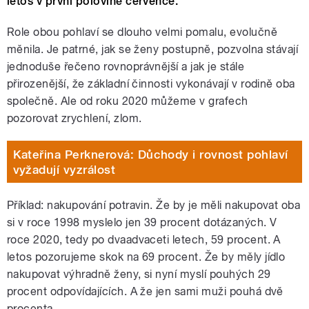
letos v první polovině července.
Role obou pohlaví se dlouho velmi pomalu, evolučně
měnila. Je patrné, jak se ženy postupně, pozvolna stávají
jednoduše řečeno rovnoprávnější a jak je stále
přirozenější, že základní činnosti vykonávají v rodině oba
společně. Ale od roku 2020 můžeme v grafech
pozorovat zrychlení, zlom.
Kateřina Perknerová: Důchody i rovnost pohlaví
vyžadují vyzrálost
Příklad: nakupování potravin. Že by je měli nakupovat oba
si v roce 1998 myslelo jen 39 procent dotázaných. V
roce 2020, tedy po dvaadvaceti letech, 59 procent. A
letos pozorujeme skok na 69 procent. Že by měly jídlo
nakupovat výhradně ženy, si nyní myslí pouhých 29
procent odpovídajících. A že jen sami muži pouhá dvě
procenta.