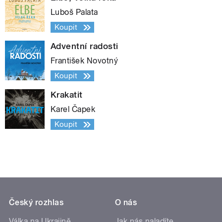
Luboš Palata
Koupit
Adventní radosti
František Novotný
Koupit
Krakatit
Karel Čapek
Koupit
Český rozhlas
O nás
Válka na Ukrajině
Jak nás naladíte