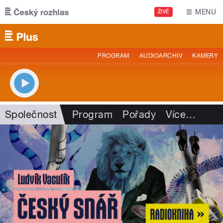
Přejít k hlavnímu obsahu
MENU
ŽIVĚ
PROGRAM
AUDIOARCHIV
KAMERY
Společnost
Program
Pořady
Více
…