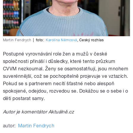
Martin Fendrych
|
foto:
Karolína Němcová
,
Český rozhlas
Postupné vyrovnávání role žen a mužů v české
společnosti přináší i důsledky, které tento průzkum
CVVM nezkoumal. Ženy se osamostatňují, jsou mnohem
suverénnější, což se pochopitelně projevuje ve vztazích.
Pokud se s partnerem necítí šťastné nebo alespoň
spokojené, odejdou, rozvedou se. Dokážou se o sebe i o
děti postarat samy.
Autor je komentátor Aktuálně.cz
autor:
Martin Fendrych