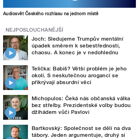
Audiosvět Českého rozhlasu na jednom místě
NEJPOSLOUCHANĚJŠÍ
Joch: Sledujeme Trumpův mentální
úpadek směrem k sebestřednosti,
chaosu. A konec je v nedohlednu
Telička: Babiš? Větší problém je jeho
okolí. S neskutečnou arogancí se
přikrývají absurdní věci
Michopulos: Čeká nás občanská válka
bez střelby. Prezidentské volby budou
džihádem vůči Pavlovi
Bartkovský: Společnost se dělí na dva
tábory. Jeden argumentuje, druhý si