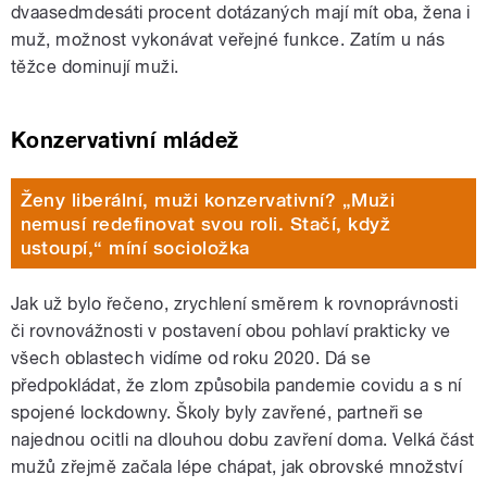
dvaasedmdesáti procent dotázaných mají mít oba, žena i
muž, možnost vykonávat veřejné funkce. Zatím u nás
těžce dominují muži.
Konzervativní mládež
Ženy liberální, muži konzervativní? „Muži
nemusí redefinovat svou roli. Stačí, když
ustoupí,“ míní socioložka
Jak už bylo řečeno, zrychlení směrem k rovnoprávnosti
či rovnovážnosti v postavení obou pohlaví prakticky ve
všech oblastech vidíme od roku 2020. Dá se
předpokládat, že zlom způsobila pandemie covidu a s ní
spojené lockdowny. Školy byly zavřené, partneři se
najednou ocitli na dlouhou dobu zavření doma. Velká část
mužů zřejmě začala lépe chápat, jak obrovské množství