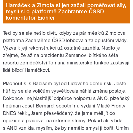
Hamáček a Zimola si jen začali poměřovat síly,
myslí si o platformě Zachraňme ČSSD
komentátor Eichler
Teď by se ale nešlo divit, kdyby za pár měsíců Zimolova
platforma Zachraňme ČSSD lobbovala za opuštění vlády.
Výzva k její rekonstrukci už ostatně zazněla. Nadto je
zřejmé, že až na prezidentu Zemanovi blízkého šéfa
resortu zemědělství Tomana ministerské funkce zastávají
lidé blízcí Hamáčkovi.
Plácnout si s Babišem byl od Lidového domu risk. Ještě
hůř by se ale voličům vysvětlovala náhlá změna postoje.
Dokonce i nejhlasitější odpůrce holportu s ANO, plzeňský
hejtman Josef Bernard, sobotnímu vydání Mladé Fronty
DNES řekl: „Jsem přesvědčený, že jsme měli jít do
opozice a pracovat na reformě strany. Pokud ale vláda
s ANO vznikla, myslím, že by nemělo smysl ji bořit. Umím