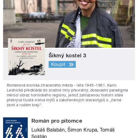
Šikmý kostel 3
Koupit
Románová kronika ztraceného města - léta 1945–1961. Karin
Lednická předkládá do značné míry převratný, dosavadní paradigma
měnící obraz hornického regionu, jehož zahlazenou historii stále
překrývá tlustá vrstva mýtů a zakořeněných stereotypů o „černé
zemi a rudém kraji“.
Román pro pitomce
Lukáš Balabán, Šimon Krupa, Tomáš
Soldán