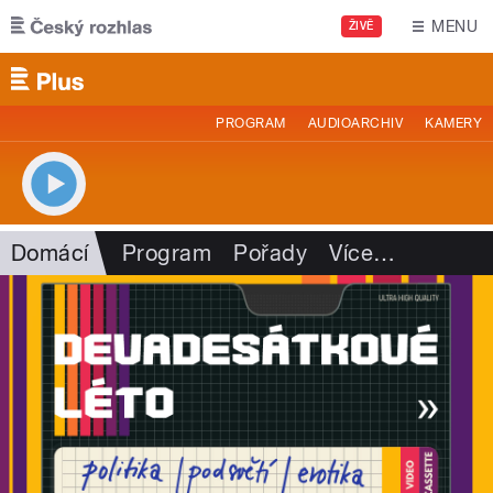
Přejít k hlavnímu obsahu
MENU
ŽIVĚ
PROGRAM
AUDIOARCHIV
KAMERY
Domácí
Program
Pořady
Více
…