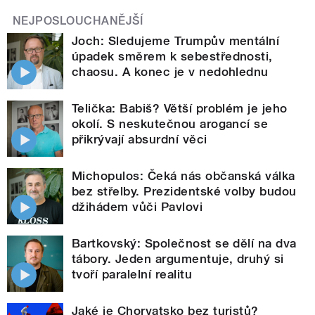
NEJPOSLOUCHANĚJŠÍ
Joch: Sledujeme Trumpův mentální
úpadek směrem k sebestřednosti,
chaosu. A konec je v nedohlednu
Telička: Babiš? Větší problém je jeho
okolí. S neskutečnou arogancí se
přikrývají absurdní věci
Michopulos: Čeká nás občanská válka
bez střelby. Prezidentské volby budou
džihádem vůči Pavlovi
Bartkovský: Společnost se dělí na dva
tábory. Jeden argumentuje, druhý si
tvoří paralelní realitu
Jaké je Chorvatsko bez turistů?