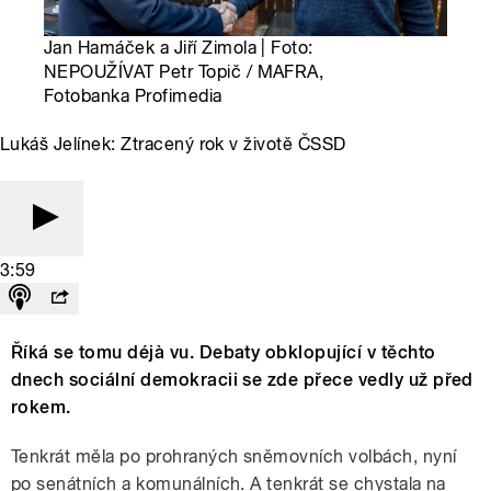
Jan Hamáček a Jiří Zimola | Foto:
NEPOUŽÍVAT Petr Topič / MAFRA,
Fotobanka Profimedia
Lukáš Jelínek: Ztracený rok v životě ČSSD
3:59
Říká se tomu déjà vu. Debaty obklopující v těchto
dnech sociální demokracii se zde přece vedly už před
rokem.
Tenkrát měla po prohraných sněmovních volbách, nyní
po senátních a komunálních. A tenkrát se chystala na