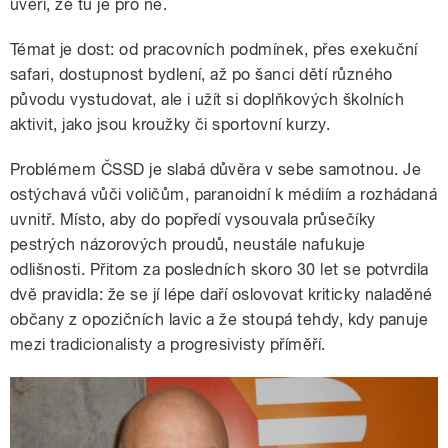
uvěří, že tu je pro ně.
Témat je dost: od pracovních podmínek, přes exekuční
safari, dostupnost bydlení, až po šanci dětí různého
původu vystudovat, ale i užít si doplňkových školních
aktivit, jako jsou kroužky či sportovní kurzy.
Problémem ČSSD je slabá důvěra v sebe samotnou. Je
ostýchavá vůči voličům, paranoidní k médiím a rozhádaná
uvnitř. Místo, aby do popředí vysouvala průsečíky
pestrých názorových proudů, neustále nafukuje
odlišnosti. Přitom za posledních skoro 30 let se potvrdila
dvě pravidla: že se jí lépe daří oslovovat kriticky naladěné
občany z opozičních lavic a že stoupá tehdy, kdy panuje
mezi tradicionalisty a progresivisty příměří.