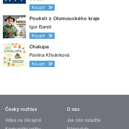
Koupit
Pověsti z Olomouckého kraje
Igor Bareš
Koupit
Chalupa
Pavlína Křivánková
Koupit
Český rozhlas
O nás
Válka na Ukrajině
Jak nás naladíte
Komunální volby
Nápověda