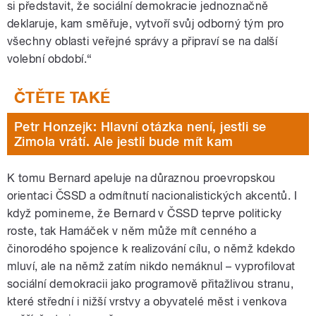
si představit, že sociální demokracie jednoznačně
deklaruje, kam směřuje, vytvoří svůj odborný tým pro
všechny oblasti veřejné správy a připraví se na další
volební období.“
Petr Honzejk: Hlavní otázka není, jestli se
Zimola vrátí. Ale jestli bude mít kam
K tomu Bernard apeluje na důraznou proevropskou
orientaci ČSSD a odmítnutí nacionalistických akcentů. I
když pomineme, že Bernard v ČSSD teprve politicky
roste, tak Hamáček v něm může mít cenného a
činorodého spojence k realizování cílu, o němž kdekdo
mluví, ale na němž zatím nikdo nemáknul – vyprofilovat
sociální demokracii jako programově přitažlivou stranu,
které střední i nižší vrstvy a obyvatelé měst i venkova