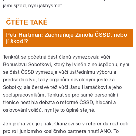
jarní sjzed, nyní jakbysmet.
Petr Hartman: Zachraňuje Zimola ČSSD, nebo
jí škodí?
Tenkrát se početná část členů vymezovala vůči
Bohuslavu Sobotkovi, který byl viněn z neúspěchu, nyní
se část ČSSD vymezuje vůči ústřednímu výboru a
předsednictvu, tady orgánům navoleným ještě za
Sobotky, ale čerstvě též vůči Janu Hamáčkovi a jeho
spolupracovníkům. Tenkrát se pro samé personální
třenice nestihla debata o reformě ČSSD, hledání a
oslovování voličů, nyní je to úplně stejné.
Jen jedna věc je jinak. Oranžoví se v referendu rozhodli
pro roli juniorního koaličního partnera hnutí ANO. To