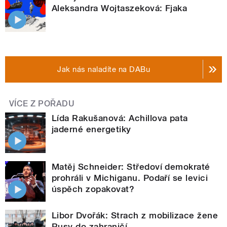
Aleksandra Wojtaszeková: Fjaka
Jak nás naladíte na DABu
VÍCE Z POŘADU
Lída Rakušanová: Achillova pata
jaderné energetiky
Matěj Schneider: Středoví demokraté
prohráli v Michiganu. Podaří se levici
úspěch zopakovat?
Libor Dvořák: Strach z mobilizace žene
Rusy do zahraničí